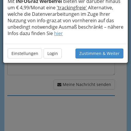
Mit
INFOGraz Werbefrei
bieten wir darüber hinaus
um € 4,99/Monat eine
'trackingfreie'
Alternative,
welche die Datenverarbeitungen im Zuge Ihrer
Meine Nachricht
Nutzung von info-graz.at von vornherein auf das
unbedingt notwendige Ausmaß beschränkt – nähere
Infos dazu finden Sie
hier
Einstellungen
Login
Zustimmen & Weiter
Meine Nachricht senden