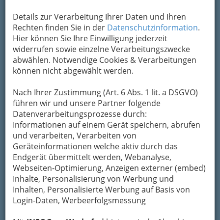
Details zur Verarbeitung Ihrer Daten und Ihren
Kontaktaufnahme
Rechten finden Sie in der
Datenschutzinformation
.
Hier können Sie Ihre Einwilligung jederzeit
Um die Info-Graz Firmen
vor Spam-Mails zu
widerrufen sowie einzelne Verarbeitungszwecke
bewahren
, verwenden wir an dieser Stelle zur
abwählen. Notwendige Cookies & Verarbeitungen
Übermittlung Ihrer Nachricht ein sicheres
können nicht abgewählt werden.
Formular. Ihre Nachricht wird nach dem
Absenden umgehend per Mail an das
Nach Ihrer Zustimmung (Art. 6 Abs. 1 lit. a DSGVO)
Unternehmen Zu den 3 goldenen Kugeln
führen wir und unsere Partner folgende
Shopping City Seiersberg - Kraemer-Stangl
Datenverarbeitungsprozesse durch:
GmbH. weitergeleitet.
Informationen auf einem Gerät speichern, abrufen
Mein Name
und verarbeiten, Verarbeiten von
Geräteinformationen welche aktiv durch das
Endgerät übermittelt werden, Webanalyse,
Webseiten-Optimierung, Anzeigen externer (embed)
Meine Email Adresse
Inhalte, Personalisierung von Werbung und
Inhalten, Personalisierte Werbung auf Basis von
Login-Daten, Werbeerfolgsmessung
Mein Betreff