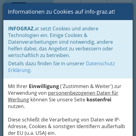
Toggle navi
Suche
Login
Menü
Informationen zu Cookies auf info-graz.at!
Home
Branchen
Gastronomie - regional und international
INFOGRAZ
.at setzt Cookies und andere
Gastronomie Sonntag geöffnet - früher einmal ein seltener Fall
Technologien ein. Einige Cookies &
Zu den 3 goldenen Kugeln
Datenverarbeitungen sind notwendig, andere
helfen dabei, das Angebot zu verbessern oder
Shopping City Seiersberg -
wirtschaftlich zu betreiben.
Kraemer-Stangl GmbH.
Details dazu finden Sie in unserer
Datenschutz
Erklärung
.
Shoppingcity 1, 8055 Seiersberg
+43 316 242 140
Mit Ihrer
Einwilligung
('Zustimmen & Weiter') zur
Verwendung von
personenbezogenen Daten für
Werbung
können Sie unsere Seite
kostenfrei
nutzen.
Karte
Diese schließt die Verarbeitung von Daten wie IP-
Adresse, Cookies & sonstigen Identifiern außerhalb
Adresse mit Google Maps anschauen
der EU (u.a. USA) ein.