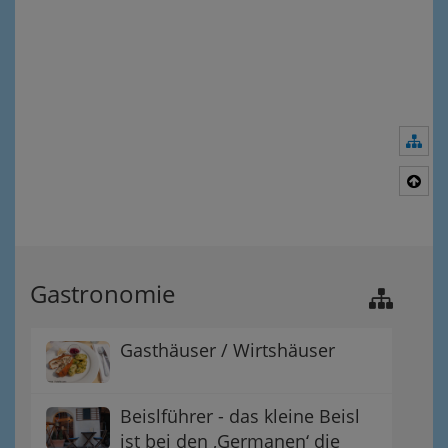
Nav
Nac
Gastronomie
Gasthäuser / Wirtshäuser
Beislführer - das kleine Beisl
ist bei den ‚Germanen‘ die