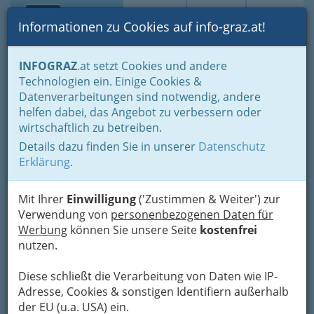
Toggle navi
Suche
Login
Menü
Informationen zu Cookies auf info-graz.at!
Home
Lifestyle
Feste feiern
INFOGRAZ
.at setzt Cookies und andere
Spielwaren und Papierfachgeschäfte
Technologien ein. Einige Cookies &
Harald Georg Uhl
Datenverarbeitungen sind notwendig, andere
Nav
helfen dabei, das Angebot zu verbessern oder
Gesellschaft m.b.H.
wirtschaftlich zu betreiben.
Details dazu finden Sie in unserer
Datenschutz
Marktplatz 2, 8073 Feldkirchen
Erklärung
.
+43 316 767 777-0
+43 316 767 777-66
Mit Ihrer
Einwilligung
('Zustimmen & Weiter') zur
Verwendung von
personenbezogenen Daten für
Werbung
können Sie unsere Seite
kostenfrei
nutzen.
Karte
Diese schließt die Verarbeitung von Daten wie IP-
Karte anzeigen
Adresse, Cookies & sonstigen Identifiern außerhalb
der EU (u.a. USA) ein.