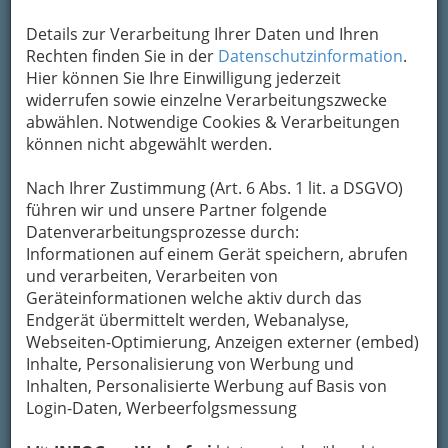
Kontaktaufnahme
Details zur Verarbeitung Ihrer Daten und Ihren
Um die Info-Graz Firmen
vor Spam-Mails zu
Rechten finden Sie in der
Datenschutzinformation
.
bewahren
, verwenden wir an dieser Stelle zur
Hier können Sie Ihre Einwilligung jederzeit
Übermittlung Ihrer Nachricht ein sicheres
widerrufen sowie einzelne Verarbeitungszwecke
Formular. Ihre Nachricht wird nach dem
abwählen. Notwendige Cookies & Verarbeitungen
Absenden umgehend per Mail an das
können nicht abgewählt werden.
Unternehmen Harald Georg Uhl Gesellschaft
m.b.H. weitergeleitet.
Nach Ihrer Zustimmung (Art. 6 Abs. 1 lit. a DSGVO)
Mein Name
führen wir und unsere Partner folgende
Datenverarbeitungsprozesse durch:
Informationen auf einem Gerät speichern, abrufen
und verarbeiten, Verarbeiten von
Meine Email Adresse
Geräteinformationen welche aktiv durch das
Endgerät übermittelt werden, Webanalyse,
Webseiten-Optimierung, Anzeigen externer (embed)
Mein Betreff
Inhalte, Personalisierung von Werbung und
Inhalten, Personalisierte Werbung auf Basis von
Login-Daten, Werbeerfolgsmessung
Meine Nachricht