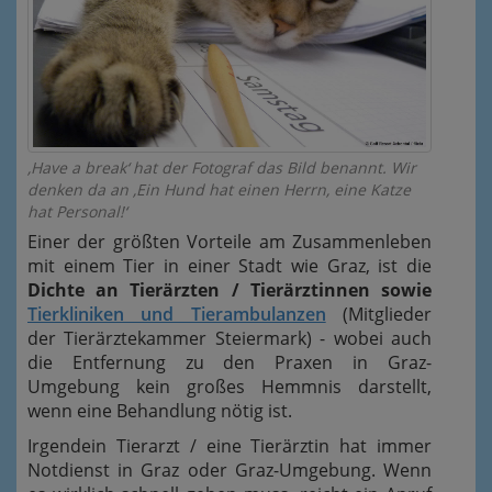
‚Have a break‘ hat der Fotograf das Bild benannt. Wir
denken da an ‚Ein Hund hat einen Herrn, eine Katze
hat Personal!‘
Einer der größten Vorteile am Zusammenleben
mit einem Tier in einer Stadt wie Graz, ist die
Dichte an Tierärzten / Tierärztinnen sowie
Tierkliniken und Tierambulanzen
(Mitglieder
der Tierärztekammer Steiermark) - wobei auch
die Entfernung zu den Praxen in Graz-
Umgebung kein großes Hemmnis darstellt,
wenn eine Behandlung nötig ist.
Irgendein Tierarzt / eine Tierärztin hat immer
Notdienst in Graz oder Graz-Umgebung. Wenn