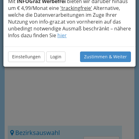
Mit
INFOGraz Werbefrei
bieten wir darüber hinaus
auf unseren Artikel zum Thema “Tierarzt in Graz”
um € 4,99/Monat eine
'trackingfreie'
Alternative,
lohnt sich immer - einfach über den Button
welche die Datenverarbeitungen im Zuge Ihrer
rechts oben zu erreichen. Denn darin finden Sie
Nutzung von info-graz.at von vornherein auf das
nicht nur
Tierärzte und Tierärztinnen
von
unbedingt notwendige Ausmaß beschränkt – nähere
Andritz bis St. Peter und von Wetzelsdorf bis
Infos dazu finden Sie
hier
Judendorf Straßengel (natürlich, wie alles au
f
INFOGRAZ
.at auch nach Bezirk einzugrenzen)
und darüber hinaus, sondern auch
Einstellungen
Login
Zustimmen & Weiter
Informationen über die Gesundheit Ihres
Tieres
.
Bezirksauswahl