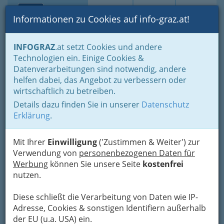
Toggle navi
Suche
Login
Menü
Informationen zu Cookies auf info-graz.at!
Home
Lebens-Guide
Tierfreunde
INFOGRAZ
.at setzt Cookies und andere
Tierärzte und Tierärztinnen / Tierarzt und Tierärztin
Technologien ein. Einige Cookies &
Datenverarbeitungen sind notwendig, andere
Tierazt Graz / Graz-
helfen dabei, das Angebot zu verbessern oder
wirtschaftlich zu betreiben.
Umgebung bzw. Tierärztin
Details dazu finden Sie in unserer
Datenschutz
finden nach Bezirken
Erklärung
.
Haustiere haben tatsächlich, wissenschaftlich
Mit Ihrer
Einwilligung
('Zustimmen & Weiter') zur
eindeutig nachgewiesen, eine
positive Wirkung
Verwendung von
personenbezogenen Daten für
auf die körperliche und emotionale
Werbung
können Sie unsere Seite
kostenfrei
Gesundheit ihrer Herrchen und Frauchen
!
nutzen.
Die Suche nach einem Tierarzt in
Graz und Graz-Umgebung
Diese schließt die Verarbeitung von Daten wie IP-
Adresse, Cookies & sonstigen Identifiern außerhalb
der EU (u.a. USA) ein.