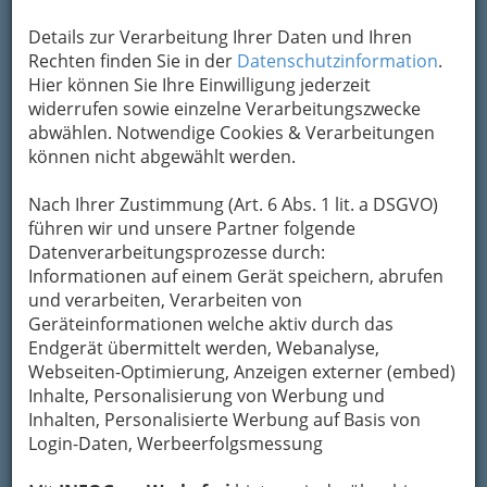
Details zur Verarbeitung Ihrer Daten und Ihren
Rechten finden Sie in der
Datenschutzinformation
.
Hier können Sie Ihre Einwilligung jederzeit
widerrufen sowie einzelne Verarbeitungszwecke
abwählen. Notwendige Cookies & Verarbeitungen
können nicht abgewählt werden.
Nach Ihrer Zustimmung (Art. 6 Abs. 1 lit. a DSGVO)
führen wir und unsere Partner folgende
Datenverarbeitungsprozesse durch:
Tierärzte sind auch für die Gesundheit der Menschen
Informationen auf einem Gerät speichern, abrufen
wichtig! Stichworte: Antibiotika-Resistenz, Trichinen..!
und verarbeiten, Verarbeiten von
Einen
Tierarzt bzw. eine Tierärztin in Graz und
Geräteinformationen welche aktiv durch das
Graz-Umgebung
zu finden ist mit unserem
Endgerät übermittelt werden, Webanalyse,
Verzeichnis der Veterinärmediziner und
Webseiten-Optimierung, Anzeigen externer (embed)
Veterinärmedizinerinnen kein Problem - doch
Inhalte, Personalisierung von Werbung und
welche(r) ist der / die richtige?
Inhalten, Personalisierte Werbung auf Basis von
Login-Daten, Werbeerfolgsmessung
Egal ob Sie nach einer Tierarztpraxis in
Eggenberg oder in Puntigam suchen: Ein Blick