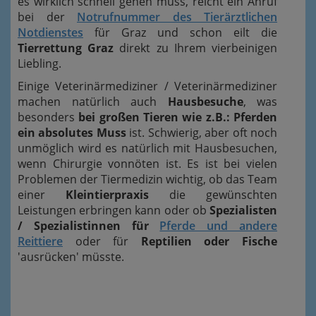
es wirklich schnell gehen muss, reicht ein Anruf
bei der
Notrufnummer des Tierärztlichen
Notdienstes
für Graz und schon eilt die
Tierrettung Graz
direkt zu Ihrem vierbeinigen
Liebling.
Einige Veterinärmediziner / Veterinärmediziner
machen natürlich auch
Hausbesuche
, was
besonders
bei großen Tieren wie z.B.: Pferden
ein absolutes Muss
ist. Schwierig, aber oft noch
unmöglich wird es natürlich mit Hausbesuchen,
wenn Chirurgie vonnöten ist. Es ist bei vielen
Problemen der Tiermedizin wichtig, ob das Team
einer
Kleintierpraxis
die gewünschten
Leistungen erbringen kann oder ob
Spezialisten
/ Spezialistinnen für
Pferde und andere
Reittiere
oder für
Reptilien oder Fische
'ausrücken' müsste.