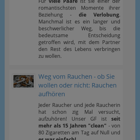
Für
viele Paare
ist sie einer der
romantischsten Momente ihrer
Beziehung -
die Verlobung
.
Manchmal ist es ein langer und
beschwerlicher Weg, bis die
bedeutsame Entscheidung
getroffen wird, mit dem Partner
den Rest des Lebens verbringen
zu wollen.
Weg vom Rauchen - ob Sie
wollen oder nicht: Rauchen
aufhören
Jeder Raucher und jede Raucherin
hat schon zig Mal versucht,
aufzuhören! Unser GF ist
seit
mehr als 15 Jahren "clean"
- von
80 Zigaretten am Tag auf Null und
es war einfach!