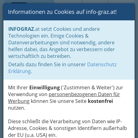
Toggle navi
Suche
Login
Menü
Informationen zu Cookies auf info-graz.at!
Home
Branchen
Gesundheit und Soziales
Tiergesundheit
INFOGRAZ
.at setzt Cookies und andere
Technologien ein. Einige Cookies &
Dipl.Tzt. Rainer Greilberger
Nav
Datenverarbeitungen sind notwendig, andere
helfen dabei, das Angebot zu verbessern oder
Karl-Morre-Straße 19, 8020 Graz
wirtschaftlich zu betreiben.
+43 316 576 722
+43 316 576 722 - 4
Details dazu finden Sie in unserer
Datenschutz
Erklärung
.
Mit Ihrer
Einwilligung
('Zustimmen & Weiter') zur
Verwendung von
personenbezogenen Daten für
Karte
Werbung
können Sie unsere Seite
kostenfrei
nutzen.
Karte anzeigen
Diese schließt die Verarbeitung von Daten wie IP-
Kontaktaufnahme
Adresse, Cookies & sonstigen Identifiern außerhalb
der EU (u.a. USA) ein.
Um die Info-Graz Firmen
vor Spam-Mails zu