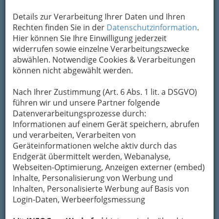
bewahren
, verwenden wir an dieser Stelle zur
Details zur Verarbeitung Ihrer Daten und Ihren
Übermittlung Ihrer Nachricht ein sicheres
Rechten finden Sie in der
Datenschutzinformation
.
Formular. Ihre Nachricht wird nach dem
Hier können Sie Ihre Einwilligung jederzeit
Absenden umgehend per Mail an das
widerrufen sowie einzelne Verarbeitungszwecke
Unternehmen Dipl.Tzt. GREILBERGER Rainer
abwählen. Notwendige Cookies & Verarbeitungen
weitergeleitet.
können nicht abgewählt werden.
Mein Name
Nach Ihrer Zustimmung (Art. 6 Abs. 1 lit. a DSGVO)
führen wir und unsere Partner folgende
Meine Email Adresse
Datenverarbeitungsprozesse durch:
Informationen auf einem Gerät speichern, abrufen
und verarbeiten, Verarbeiten von
Geräteinformationen welche aktiv durch das
Mein Betreff
Endgerät übermittelt werden, Webanalyse,
Webseiten-Optimierung, Anzeigen externer (embed)
Inhalte, Personalisierung von Werbung und
Meine Nachricht
Inhalten, Personalisierte Werbung auf Basis von
Login-Daten, Werbeerfolgsmessung