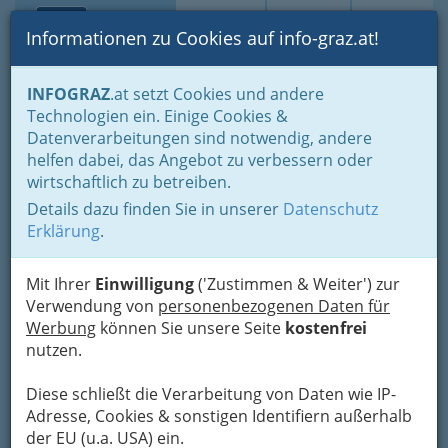
Toggle navi
Suche
Login
Menü
Informationen zu Cookies auf info-graz.at!
Home
Branchen
Gesundheit und Soziales
Tiergesundheit
INFOGRAZ
.at setzt Cookies und andere
Technologien ein. Einige Cookies &
Dipl.Tzt. Andrea Rybar
Datenverarbeitungen sind notwendig, andere
helfen dabei, das Angebot zu verbessern oder
Thaddäus-Stammel-Straße 55 /13, 8052 Graz
wirtschaftlich zu betreiben.
+43 664 183 35 95
Details dazu finden Sie in unserer
Datenschutz
Erklärung
.
Mit Ihrer
Einwilligung
('Zustimmen & Weiter') zur
Karte
Verwendung von
personenbezogenen Daten für
Werbung
können Sie unsere Seite
kostenfrei
Karte anzeigen
nutzen.
Kontaktaufnahme
Diese schließt die Verarbeitung von Daten wie IP-
Adresse, Cookies & sonstigen Identifiern außerhalb
Um die Info-Graz Firmen
vor Spam-Mails zu
der EU (u.a. USA) ein.
bewahren
, verwenden wir an dieser Stelle zur