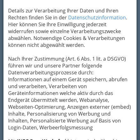
Übermittlung Ihrer Nachricht ein sicheres
Details zur Verarbeitung Ihrer Daten und Ihren
Formular. Ihre Nachricht wird nach dem
Rechten finden Sie in der
Datenschutzinformation
.
Absenden umgehend per Mail an das
Hier können Sie Ihre Einwilligung jederzeit
Unternehmen Dipl.Tzt. Andrea Rybar
widerrufen sowie einzelne Verarbeitungszwecke
weitergeleitet.
abwählen. Notwendige Cookies & Verarbeitungen
Mein Name
können nicht abgewählt werden.
Nach Ihrer Zustimmung (Art. 6 Abs. 1 lit. a DSGVO)
Meine Email Adresse
führen wir und unsere Partner folgende
Datenverarbeitungsprozesse durch:
Informationen auf einem Gerät speichern, abrufen
und verarbeiten, Verarbeiten von
Mein Betreff
Geräteinformationen welche aktiv durch das
Endgerät übermittelt werden, Webanalyse,
Webseiten-Optimierung, Anzeigen externer (embed)
Meine Nachricht
Inhalte, Personalisierung von Werbung und
Inhalten, Personalisierte Werbung auf Basis von
Login-Daten, Werbeerfolgsmessung