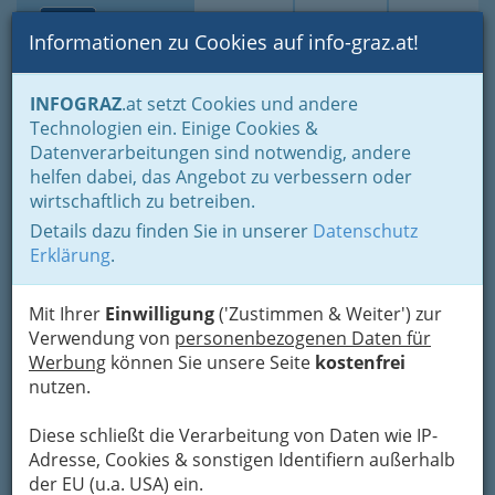
Toggle navi
Suche
Login
Menü
Informationen zu Cookies auf info-graz.at!
Home
Gastronomie
INFOGRAZ
.at setzt Cookies und andere
Gastronomie: Toprestaurants & Gasthäuser
Technologien ein. Einige Cookies &
Thanthai Imbiss Asia Shop
Datenverarbeitungen sind notwendig, andere
Nav
helfen dabei, das Angebot zu verbessern oder
Schönaugasse 16, 8010 Graz
wirtschaftlich zu betreiben.
+43 664 5892 272
Details dazu finden Sie in unserer
Datenschutz
Erklärung
.
Mit Ihrer
Einwilligung
('Zustimmen & Weiter') zur
Karte
Verwendung von
personenbezogenen Daten für
Werbung
können Sie unsere Seite
kostenfrei
nutzen.
Karte anzeigen
Diese schließt die Verarbeitung von Daten wie IP-
Adresse, Cookies & sonstigen Identifiern außerhalb
der EU (u.a. USA) ein.