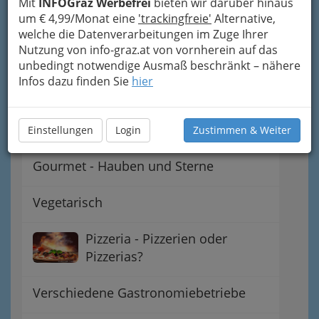
Mit
INFOGraz Werbefrei
bieten wir darüber hinaus
um € 4,99/Monat eine
'trackingfreie'
Alternative,
Steirisch - Regionale
welche die Datenverarbeitungen im Zuge Ihrer
Spezialitäten
Nutzung von info-graz.at von vornherein auf das
unbedingt notwendige Ausmaß beschränkt – nähere
Österreichisch - heimische
Infos dazu finden Sie
hier
Schmankerln
International - fremde Länder
Einstellungen
Login
Zustimmen & Weiter
Gourmet - Hauben und Sterne
Vegetarisch
Pizzeria - Pizzerien oder
Pizzerias?
Verschiedene Gastronomiebetriebe