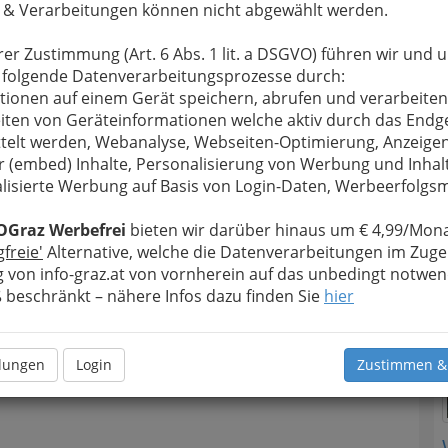
 & Verarbeitungen können nicht abgewählt werden.
estellung
für Umsatzzuwächse, und das
bequem
aus
.
rer Zustimmung (Art. 6 Abs. 1 lit. a DSGVO) führen wir und 
ren währenddessen lieben es, bei fast jeder
 folgende Datenverarbeitungsprozesse durch:
 ausgiebig
in Einkaufsstraßen zu bummeln
, an
tionen auf einem Gerät speichern, abrufen und verarbeiten
zu verweilen und das eine oder andere Stück
zu
iten von Geräteinformationen welche aktiv durch das Endg
en, anzuprobieren, zu kosten
oder Duftproben
telt werden, Webanalyse, Webseiten-Optimierung, Anzeige
. und dabei eventuell Freunde treffen für einen
r (embed) Inhalte, Personalisierung von Werbung und Inhal
N
presso zwischendurch.
lisierte Werbung auf Basis von Login-Daten, Werbeerfolg
OGraz Werbefrei
bieten wir darüber hinaus um € 4,99/Mona
gfreie'
Alternative, welche die Datenverarbeitungen im Zuge
 von info-graz.at von vornherein auf das unbedingt notwen
beschränkt – nähere Infos dazu finden Sie
hier
llungen
Login
Zustimmen &