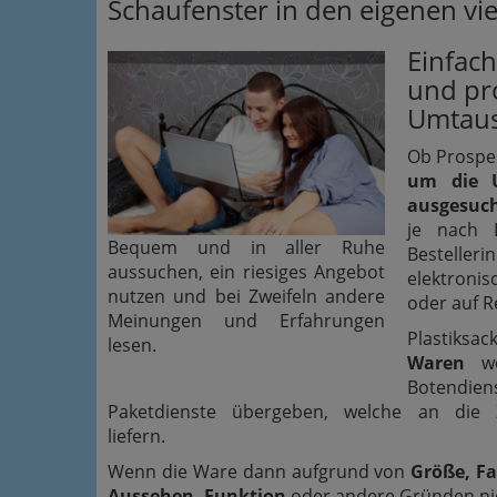
Schaufenster in den eigenen v
Einfach
und pr
Umtau
Ob Prospek
um die 
ausgesuch
je nach L
Bequem und in aller Ruhe
Besteller
aussuchen, ein riesiges Angebot
elektronis
nutzen und bei Zweifeln andere
oder auf R
Meinungen und Erfahrungen
Plastiksa
lesen.
Waren
we
Botend
Paketdienste übergeben, welche an die Z
liefern.
Wenn die Ware dann aufgrund von
Größe, Fa
Aussehen, Funktion
oder andere Gründen nic