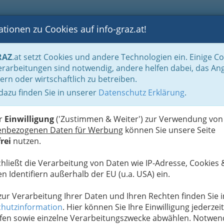
tionen zu Cookies auf info-graz.at!
B
F
G
B
GEN
LOGS
OTOS
ASTRONOMIE
RANCHEN
RAZ
.at setzt Cookies und andere Technologien ein. Einige C
Der Handel nach WKO-Gliederung
Versandhandel & Warenhäuser
Versand
rarbeitungen sind notwendig, andere helfen dabei, das An
ern oder wirtschaftlich zu betreiben.
 dazu finden Sie in unserer
Datenschutz Erklärung
.
N
die Uhr aussuchen und
ht
er
Einwilligung
('Zustimmen & Weiter') zur Verwendung von
enbezogenen Daten für Werbung
können Sie unsere Seite
rei
nutzen.
 vom Sofa aus
chließt die Verarbeitung von Daten wie IP-Adresse, Cookies 
ufen scheiden sich die Geister: die einen sorgen
n Identifiern außerhalb der EU (u.a. USA) ein.
ndhandel
beim
Online-Shopping
von Bekleidung,
 Tischwäsche, Schuhen, Sportartikeln, Möbeln,
T
 zur Verarbeitung Ihrer Daten und Ihren Rechten finden Sie i
, Büchern und Zeitschriften, Elektrogeräten,
hutzinformation
. Hier können Sie Ihre Einwilligung jederzeit
kten Lebensmitteln sowie Getränken,
D
fen sowie einzelne Verarbeitungszwecke abwählen. Notwen
tikeln oder auch Drogerie- und Arzneiwaren etc.