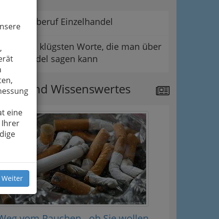
Der Lehrberuf Einzelhandel
unsere
Die wohl klügsten Worte, die man über
,
den Handel sagen kann
erät
n
ten,
ews und Wissenswertes
smessung
t eine
 Ihrer
dige
 Weiter
Weg vom Rauchen - ob Sie wollen