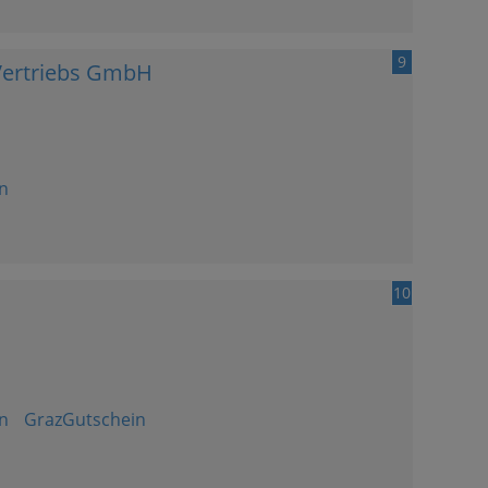
9
 Vertriebs GmbH
n
10
n
GrazGutschein