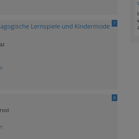
7
ädagogische Lernspiele und Kindermode
az
n
8
rost
n