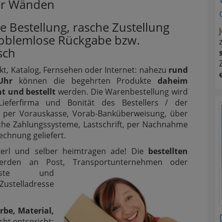
ier Wänden
e Bestellung, rasche Zustellung
oblemlose Rückgabe bzw.
sch
t, Katalog, Fernsehen oder Internet: nahezu
rund
Uhr
können die begehrten Produkte
daheim
t und bestellt
werden. Die Warenbestellung wird
ieferfirma und Bonität des Bestellers / der
in per Vorauskasse, Vorab-Banküberweisung, über
che Zahlungssysteme, Lastschrift, per Nachnahme
echnung geliefert.
ckerl und selber heimtragen ade! Die
bestellten
rden an Post, Transportunternehmen oder
ienste und
ustelladresse
rbe, Material,
ht entspricht: