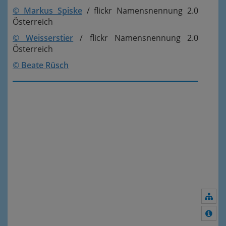
© Markus Spiske
/ flickr Namensnennung 2.0
Österreich
© Weisserstier
/ flickr Namensnennung 2.0
Österreich
© Beate Rüsch
Nav
Meh