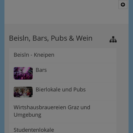
Nac
Beisln, Bars, Pubs & Wein
Beisln - Kneipen
Bars
Bierlokale und Pubs
Wirtshausbrauereien Graz und
Umgebung
Studentenlokale