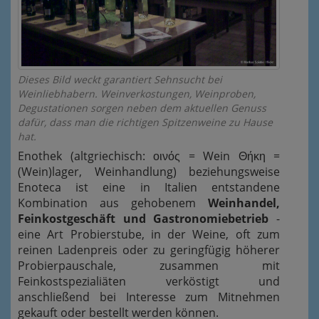
Dieses Bild weckt garantiert Sehnsucht bei
Weinliebhabern. Weinverkostungen, Weinproben,
Degustationen sorgen neben dem aktuellen Genuss
dafür, dass man die richtigen Spitzenweine zu Hause
hat.
Enothek
(altgriechisch: οινός = Wein Θήκη =
(Wein)lager, Weinhandlung)
beziehungsweise
Enoteca ist eine in Italien entstandene
Kombination aus gehobenem
Weinhandel
,
Feinkostgeschäft und Gastronomiebetrieb
-
eine Art Probierstube, in der Weine,
oft zum
reinen Ladenpreis
oder zu geringfügig höherer
Probierpauschale, zusammen mit
Feinkostspezialiäten verköstigt und
anschließend bei Interesse zum Mitnehmen
gekauft oder bestellt werden können.