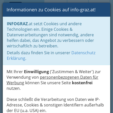
Toggle navi
Suche
Login
Menü
Informationen zu Cookies auf info-graz.at!
Home
Gastronomie
Beisln, Bars, Pubs & Wein
Vinotheken
INFOGRAZ
.at setzt Cookies und andere
Technologien ein. Einige Cookies &
Datenverarbeitungen sind notwendig, andere
Vinotheken -
helfen dabei, das Angebot zu verbessern oder
Weinhandlungen in Graz
wirtschaftlich zu betreiben.
und Umgebung / Enoteca in
Details dazu finden Sie in unserer
Datenschutz
der Steiermark
Erklärung
.
Vinotheken, Enotheken, Weinhandlung oder
Mit Ihrer
Einwilligung
('Zustimmen & Weiter') zur
Osteria: was ist der Unterschied?
Verwendung von
personenbezogenen Daten für
Werbung
können Sie unsere Seite
kostenfrei
Vinotheken in Graz und
nutzen.
Umgebung. Enoteca -
Weinhandel.
Diese schließt die Verarbeitung von Daten wie IP-
Adresse, Cookies & sonstigen Identifiern außerhalb
der EU (u.a. USA) ein.