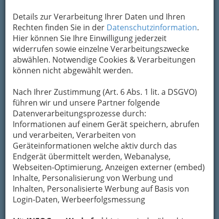
Details zur Verarbeitung Ihrer Daten und Ihren
Rechten finden Sie in der
Datenschutzinformation
.
Hier können Sie Ihre Einwilligung jederzeit
widerrufen sowie einzelne Verarbeitungszwecke
abwählen. Notwendige Cookies & Verarbeitungen
können nicht abgewählt werden.
Nach Ihrer Zustimmung (Art. 6 Abs. 1 lit. a DSGVO)
führen wir und unsere Partner folgende
Datenverarbeitungsprozesse durch:
Informationen auf einem Gerät speichern, abrufen
Nicht nur offizielle Vinotheken, viele Restaurants,
und verarbeiten, Verarbeiten von
Hotels und Gasthäuser öffnen ihren Weinkeller.
Geräteinformationen welche aktiv durch das
In vino veritas (und gut schmeckt es
Endgerät übermittelt werden, Webanalyse,
außerdem)!
Webseiten-Optimierung, Anzeigen externer (embed)
Inhalte, Personalisierung von Werbung und
Wenn der Tag geht, kommt die Stadt in
Inhalten, Personalisierte Werbung auf Basis von
Schwung.
Login-Daten, Werbeerfolgsmessung
Es gibt 1.001 Gründe, am Abend nicht zu Hause