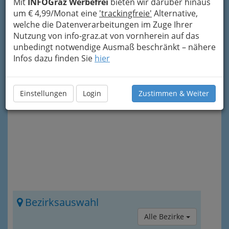
zu bleiben, sondern sich dem nächtlichen
Mit
INFOGraz Werbefrei
bieten wir darüber hinaus
Charme der Stadt hinzugeben oder das
gute
um € 4,99/Monat eine
'trackingfreie'
Alternative,
Tröpferl aus der Vinothek
zu Hause zu
welche die Datenverarbeitungen im Zuge Ihrer
genießen.
Nutzung von info-graz.at von vornherein auf das
unbedingt notwendige Ausmaß beschränkt – nähere
Nach den einzelnen Einträgen gibt es noch mehr
Infos dazu finden Sie
hier
Informationen zum Thema.
Diese können Sie auch direkt über das „Info-
Icon“
rechts oben erreichen.
Einstellungen
Login
Zustimmen & Weiter
Bezirksauswahl
Alle Bezirke