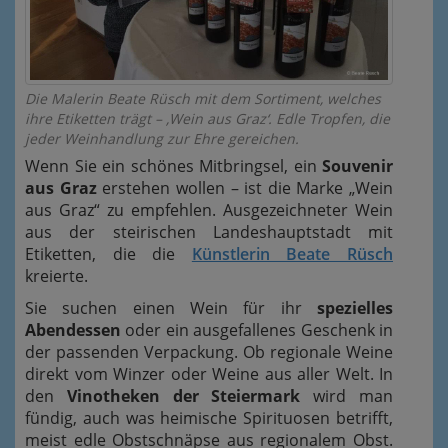
Die Malerin Beate Rüsch mit dem Sortiment, welches
ihre Etiketten trägt – ‚Wein aus Graz‘. Edle Tropfen, die
jeder Weinhandlung zur Ehre gereichen.
Wenn Sie ein schönes Mitbringsel, ein
Souvenir
aus Graz
erstehen wollen – ist die Marke „Wein
aus Graz“ zu empfehlen. Ausgezeichneter Wein
aus der steirischen Landeshauptstadt mit
Etiketten, die die
Künstlerin Beate Rüsch
kreierte.
Sie suchen einen Wein für ihr
spezielles
Abendessen
oder ein ausgefallenes Geschenk in
der passenden Verpackung. Ob regionale Weine
direkt vom Winzer oder Weine aus aller Welt. In
den
Vinotheken der Steiermark
wird man
fündig, auch was heimische Spirituosen betrifft,
meist edle Obstschnäpse aus regionalem Obst.