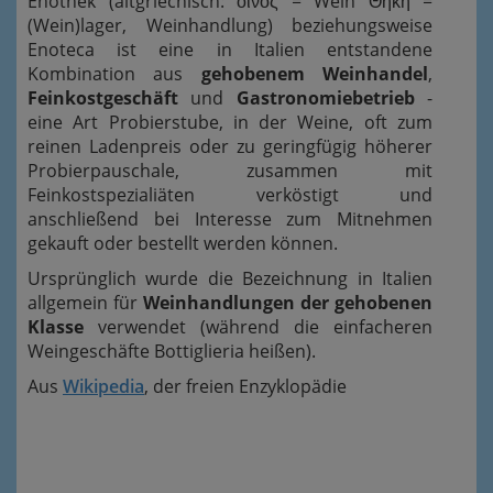
Enothek (altgriechisch: οινός = Wein Θήκη =
(Wein)lager, Weinhandlung) beziehungsweise
Enoteca ist eine in Italien entstandene
Kombination aus
gehobenem Weinhandel
,
Feinkostgeschäft
und
Gastronomiebetrieb
-
eine Art Probierstube, in der Weine, oft zum
reinen Ladenpreis oder zu geringfügig höherer
Probierpauschale, zusammen mit
Feinkostspezialiäten verköstigt und
anschließend bei Interesse zum Mitnehmen
gekauft oder bestellt werden können.
Ursprünglich wurde die Bezeichnung in Italien
allgemein für
Weinhandlungen der gehobenen
Klasse
verwendet (während die einfacheren
Weingeschäfte Bottiglieria heißen).
Aus
Wikipedia
, der freien Enzyklopädie