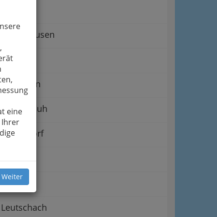
Dobl
unsere
Ehrenhausen
,
erät
Gamlitz
n
ten,
Großklein
smessung
Heimschuh
t eine
 Ihrer
Hitzendorf
dige
Kitzeck
 Weiter
Leibnitz
Leutschach