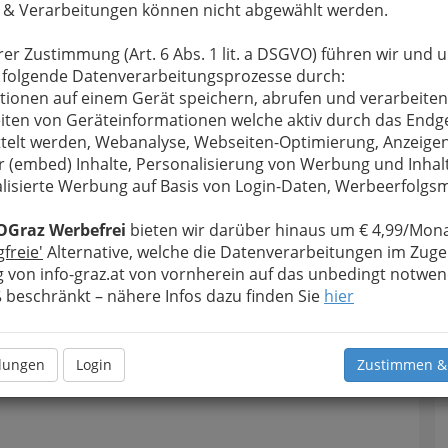
 & Verarbeitungen können nicht abgewählt werden.
rer Zustimmung (Art. 6 Abs. 1 lit. a DSGVO) führen wir und 
 folgende Datenverarbeitungsprozesse durch:
tionen auf einem Gerät speichern, abrufen und verarbeiten
iten von Geräteinformationen welche aktiv durch das Endg
telt werden, Webanalyse, Webseiten-Optimierung, Anzeige
r (embed) Inhalte, Personalisierung von Werbung und Inhal
lisierte Werbung auf Basis von Login-Daten, Werbeerfolg
OGraz Werbefrei
bieten wir darüber hinaus um € 4,99/Mona
gfreie'
Alternative, welche die Datenverarbeitungen im Zuge
 von info-graz.at von vornherein auf das unbedingt notwen
beschränkt – nähere Infos dazu finden Sie
hier
llungen
Login
Zustimmen &