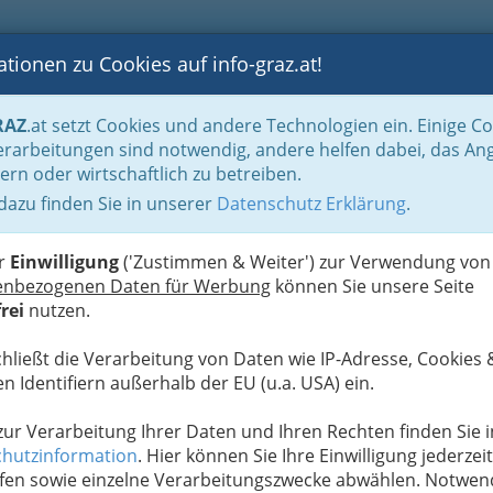
tionen zu Cookies auf info-graz.at!
B
F
G
B
GEN
LOGS
OTOS
ASTRONOMIE
RANCHEN
RAZ
.at setzt Cookies und andere Technologien ein. Einige C
enschenken oder Buschenschänken
Buschenschenken nach Orten
Wies
rarbeitungen sind notwendig, andere helfen dabei, das An
ern oder wirtschaftlich zu betreiben.
 dazu finden Sie in unserer
Datenschutz Erklärung
.
B
er
Einwilligung
('Zustimmen & Weiter') zur Verwendung von
enbezogenen Daten für Werbung
können Sie unsere Seite
rei
nutzen.
chließt die Verarbeitung von Daten wie IP-Adresse, Cookies 
n Identifiern außerhalb der EU (u.a. USA) ein.
 zur Verarbeitung Ihrer Daten und Ihren Rechten finden Sie i
hutzinformation
. Hier können Sie Ihre Einwilligung jederzeit
fen sowie einzelne Verarbeitungszwecke abwählen. Notwen