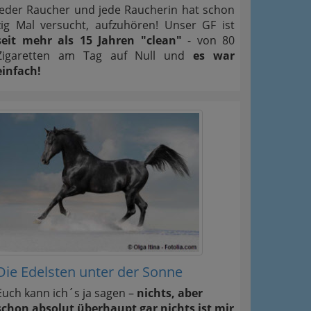
Jeder Raucher und jede Raucherin hat schon
zig Mal versucht, aufzuhören! Unser GF ist
seit mehr als 15 Jahren "clean"
- von 80
Zigaretten am Tag auf Null und
es war
einfach!
Die Edelsten unter der Sonne
Euch kann ich´s ja sagen –
nichts, aber
schon absolut überhaupt gar nichts ist mir