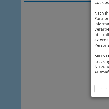
Cookies
Nach Ih
Partner
Informa
Verarbe
übermit
externe
Persona
Mit
INF
'trackin
Nutzung
Ausmaß 
Einste