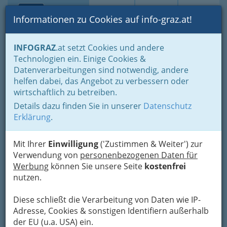
Toggle navi
Suche
Login
Menü
Informationen zu Cookies auf info-graz.at!
Home
Branchen
Gesundheit und Soziales
INFOGRAZ
.at setzt Cookies und andere
Apotheken - Pharmazien
Technologien ein. Einige Cookies &
Datenverarbeitungen sind notwendig, andere
Nav
Apotheken in Graz und
helfen dabei, das Angebot zu verbessern oder
Meh
wirtschaftlich zu betreiben.
Umgebung - Pharmazie
Details dazu finden Sie in unserer
Datenschutz
Erklärung
.
Gegen jede Krankheit ist ein
Kraut gewachsen – leider wissen
Mit Ihrer
Einwilligung
('Zustimmen & Weiter') zur
wir es oft nicht. In den hier
Verwendung von
personenbezogenen Daten für
gelisteten Betrieben steigen die
Werbung
können Sie unsere Seite
kostenfrei
nutzen.
Chancen!
Diese schließt die Verarbeitung von Daten wie IP-
Adresse, Cookies & sonstigen Identifiern außerhalb
der EU (u.a. USA) ein.