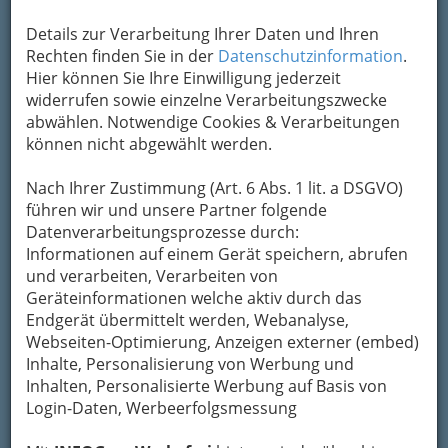
Details zur Verarbeitung Ihrer Daten und Ihren
Rechten finden Sie in der
Datenschutzinformation
.
Hier können Sie Ihre Einwilligung jederzeit
widerrufen sowie einzelne Verarbeitungszwecke
abwählen. Notwendige Cookies & Verarbeitungen
können nicht abgewählt werden.
Nach Ihrer Zustimmung (Art. 6 Abs. 1 lit. a DSGVO)
Ob Schüssler Salze oder Johanniskraut, in den
führen wir und unsere Partner folgende
Apotheken Graz und Umgebung werden Sie nicht nur
Datenverarbeitungsprozesse durch:
zu Pharma-Produkten beraten
Informationen auf einem Gerät speichern, abrufen
Das Wort stammt ursprünglich aus dem
und verarbeiten, Verarbeiten von
griechischen und bezeichnet einen Bereich zur
Geräteinformationen welche aktiv durch das
Aufbewahrung von Lebensmitteln oder Wein; in
Endgerät übermittelt werden, Webanalyse,
Klöstern jedoch wurde dieser
Lagerraum für
Webseiten-Optimierung, Anzeigen externer (embed)
Heilkräuter
verwendet.
Inhalte, Personalisierung von Werbung und
Inhalten, Personalisierte Werbung auf Basis von
Wenn Sie wissen wollen, welcher
Login-Daten, Werbeerfolgsmessung
Standort Nacht- und