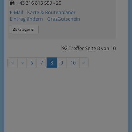
+43 316 813 559 - 20
E-Mail
Karte & Routenplaner
Eintrag ändern
GrazGutschein
Kategorien
92 Treffer
Seite
8
von
10
6
7
8
9
10