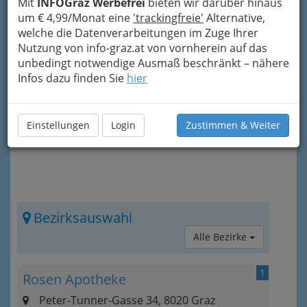
Wochenenddienst
hat, klicken Sie
Mit
INFOGraz Werbefrei
bieten wir darüber hinaus
einfach!
um € 4,99/Monat eine
'trackingfreie'
Alternative,
welche die Datenverarbeitungen im Zuge Ihrer
Hier finden Sie neben der Auswahlmöglichkeit
Nutzung von info-graz.at von vornherein auf das
nach Bezirk (kein Bezirk bedeutet Graz-
unbedingt notwendige Ausmaß beschränkt – nähere
Umgebung)
alle
Öffnungszeiten.
Infos dazu finden Sie
hier
Einstellungen
Login
Zustimmen & Weiter
Bezirksauswahl
Alle Bezirke
1
Rosen Apotheke
Peter-Tunner-Gasse 34, 8020 Graz