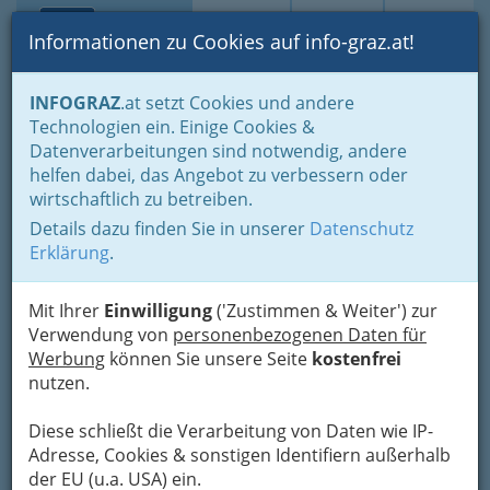
Toggle navi
Suche
Login
Menü
Informationen zu Cookies auf info-graz.at!
Home
Lebens-Guide
Ausflugsziele in der grünen Mark
INFOGRAZ
.at setzt Cookies und andere
Ausflugstipps, Ausflugsziele: Familienausflug
Technologien ein. Einige Cookies &
Datenverarbeitungen sind notwendig, andere
Ausflugstipps, Ausflugsziele:
helfen dabei, das Angebot zu verbessern oder
wirtschaftlich zu betreiben.
Familienausflug nach Graz
Details dazu finden Sie in unserer
Datenschutz
oder hinaus aus der Stadt
Erklärung
.
Spaß für Groß
Mit Ihrer
Einwilligung
('Zustimmen & Weiter') zur
und Klein
Verwendung von
personenbezogenen Daten für
Werbung
können Sie unsere Seite
kostenfrei
Die Natur zeigt sich
nutzen.
derzeit von ihrer
schönsten Seite. Ein
Diese schließt die Verarbeitung von Daten wie IP-
Grund, der die ganze Familie raus aus dem
Adresse, Cookies & sonstigen Identifiern außerhalb
alltäglichen Trott zieht. Abenteuerliche
der EU (u.a. USA) ein.
Wanderungen in wunderschönen Gebieten,