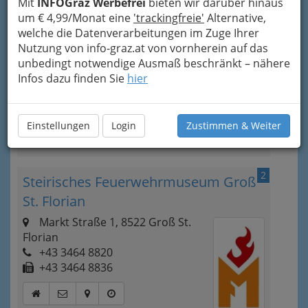
Mit
INFOGraz Werbefrei
bieten wir darüber hinaus
1
um € 4,99/Monat eine
'trackingfreie'
Alternative,
Diözesanmuseum Graz
welche die Datenverarbeitungen im Zuge Ihrer
Bürgergasse 2, 8010 Graz
Nutzung von info-graz.at von vornherein auf das
+43 316 8041 - 890
unbedingt notwendige Ausmaß beschränkt – nähere
+43 316 8041 - 18 895
Infos dazu finden Sie
hier
Einstellungen
Login
Zustimmen & Weiter
Kategorien
2
Steirisches Feuerwehrmuseum Groß
St. Florian
Markt Straße 1, 8522 Groß St.
Florian
+43 3464 8820
+43 3464 8836