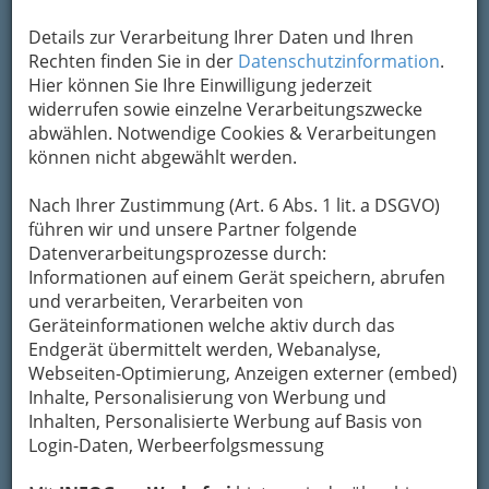
Interessantes aus längst vergangenen Zeiten
Details zur Verarbeitung Ihrer Daten und Ihren
entdecken oder einfach einmal ein Picknick am
Rechten finden Sie in der
Datenschutzinformation
.
See genießen? Die Ausflugsmöglichkeiten in
und
Hier können Sie Ihre Einwilligung jederzeit
um Graz sind vielfältig.
widerrufen sowie einzelne Verarbeitungszwecke
Da locken
abwählen. Notwendige Cookies & Verarbeitungen
Erlebnisbäder und
können nicht abgewählt werden.
Freizeitparks mit tollen
Angeboten, Tierparks,
Nach Ihrer Zustimmung (Art. 6 Abs. 1 lit. a DSGVO)
Aussichtsplattformen,
führen wir und unsere Partner folgende
Sommerrodelbahnen, alte Schlösser mit antiken
Datenverarbeitungsprozesse durch:
Schätzen, Fitnessparcours oder eine spannende
Informationen auf einem Gerät speichern, abrufen
Fahrradtour. Das bringt selbst Bewegungsmuffel
und verarbeiten, Verarbeiten von
und Trantüten in Fahrt. Also, Familienrat
Geräteinformationen welche aktiv durch das
einberufen, Ziel aussuchen und losstarten - in
Endgerät übermittelt werden, Webanalyse,
eine tolle gemeinsame Zeit.
Webseiten-Optimierung, Anzeigen externer (embed)
Inhalte, Personalisierung von Werbung und
Inhalten, Personalisierte Werbung auf Basis von
Bezirksauswahl
Login-Daten, Werbeerfolgsmessung
Alle Bezirke