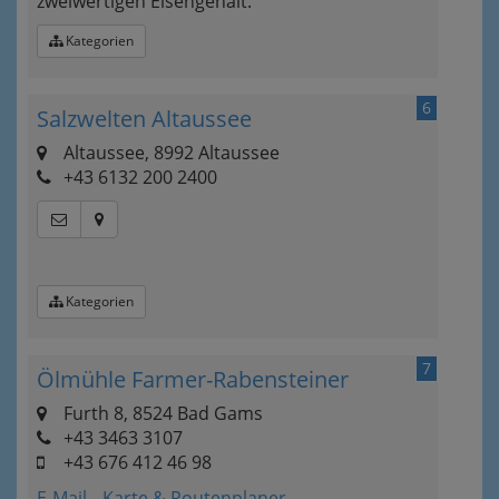
zweiwertigen Eisengehalt.
Kategorien
6
Salzwelten Altaussee
Altaussee, 8992 Altaussee
+43 6132 200 2400
Kategorien
7
Ölmühle Farmer-Rabensteiner
Furth 8, 8524 Bad Gams
+43 3463 3107
+43 676 412 46 98
E-Mail
Karte & Routenplaner