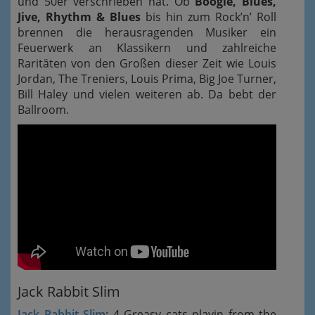
und 50er verschrieben hat. Ob
Boogie, Blues,
Jive, Rhythm & Blues
bis hin zum Rock’n’ Roll
brennen die herausragenden Musiker ein
Feuerwerk an Klassikern und zahlreiche
Raritäten von den Großen dieser Zeit wie Louis
Jordan, The Treniers, Louis Prima, Big Joe Turner,
Bill Haley und vielen weiteren ab. Da bebt der
Ballroom.
Jack Rabbit Slim
Jack Rabbit Slim
: 4 Greasy cats playin from the