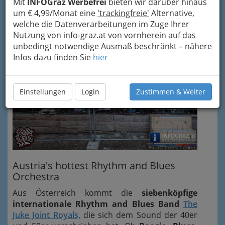
Mit
INFOGraz Werbefrei
bieten wir darüber hinaus
Saxophon - "The Count" Niklas
um € 4,99/Monat eine
'trackingfreie'
Alternative,
Piano - "The Emperor" Erich
welche die Datenverarbeitungen im Zuge Ihrer
Nutzung von info-graz.at von vornherein auf das
unbedingt notwendige Ausmaß beschränkt – nähere
Infos dazu finden Sie
hier
Einstellungen
Login
Zustimmen & Weiter
Austria's hottest Rhythm and Blues
Orchestra
Aus Österreich kommt die
siebenköpfige
internationale Rhythm and Blues Band
The
Juke Joint Royals,
die sich dem Sound der 40er