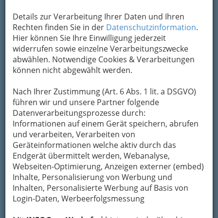
Jack Rabbit Slim - 4 Greasy cats playin from the loins since 2004
Details zur Verarbeitung Ihrer Daten und Ihren
- 001
Rechten finden Sie in der
Datenschutzinformation
.
Hier können Sie Ihre Einwilligung jederzeit
Vergrößern
widerrufen sowie einzelne Verarbeitungszwecke
abwählen. Notwendige Cookies & Verarbeitungen
können nicht abgewählt werden.
Bilder von „The Juke Joint Royals"
und „Jack Rabbit Slim"
Nach Ihrer Zustimmung (Art. 6 Abs. 1 lit. a DSGVO)
führen wir und unsere Partner folgende
Bilder aller
Bands, die wir fotografiert haben bei
Datenverarbeitungsprozesse durch:
Rollin Dudes
in Leutschach.
Informationen auf einem Gerät speichern, abrufen
und verarbeiten, Verarbeiten von
The Juke Joint Royals
Geräteinformationen welche aktiv durch das
Lineup:
Endgerät übermittelt werden, Webanalyse,
Webseiten-Optimierung, Anzeigen externer (embed)
Vocals - "The King" J.J. Capone
Inhalte, Personalisierung von Werbung und
Guitar - "The Duke" Mathias
Inhalten, Personalisierte Werbung auf Basis von
Bass - "The Tzar" Vanja
Login-Daten, Werbeerfolgsmessung
Drums - "The Lord" Thomas
Saxophon - "The Queen" Sarka