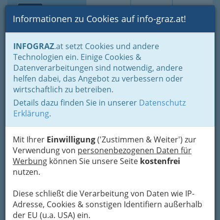
Toggle navi
Suche
Login
Menü
Informationen zu Cookies auf info-graz.at!
Home
Fotos
Festivals und Veranstaltungsreihen
INFOGRAZ
.at setzt Cookies und andere
Technologien ein. Einige Cookies &
Datenverarbeitungen sind notwendig, andere
The Juke Joint Royals - Jack
helfen dabei, das Angebot zu verbessern oder
Rabbit Slim
wirtschaftlich zu betreiben.
Details dazu finden Sie in unserer
Datenschutz
Previous
Next
Erklärung
.
Mit Ihrer
Einwilligung
('Zustimmen & Weiter') zur
Verwendung von
personenbezogenen Daten für
Werbung
können Sie unsere Seite
kostenfrei
nutzen.
Diese schließt die Verarbeitung von Daten wie IP-
Adresse, Cookies & sonstigen Identifiern außerhalb
der EU (u.a. USA) ein.