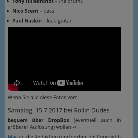
Tony Hillebrandt
– the drums
Nico Scerri
– bass
Paul Gaskin
– lead guitar
Wenn Sie alle diese Fotos vom
Samstag, 15.7.2017 bei Rollin Dudes
bequem über DropBox
(eventuell auch in
größerer Auflösung) wollen ->
Mail
an die Redaktion (und vorher die Copyright-