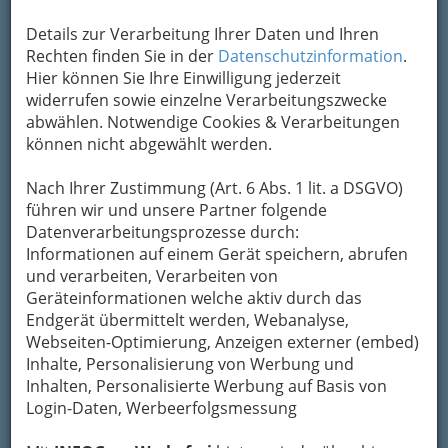
Abschlusskonzert von den Gewinnern Kategorie ‚Pop‘
Details zur Verarbeitung Ihrer Daten und Ihren
Acapellago – Philippinen - 001
Rechten finden Sie in der
Datenschutzinformation
.
Hier können Sie Ihre Einwilligung jederzeit
Vergrößern
widerrufen sowie einzelne Verarbeitungszwecke
abwählen. Notwendige Cookies & Verarbeitungen
können nicht abgewählt werden.
vokal.total.2017:
Abschlusskonzert
Nach Ihrer Zustimmung (Art. 6 Abs. 1 lit. a DSGVO)
führen wir und unsere Partner folgende
Dom im Berg Graz
Datenverarbeitungsprozesse durch:
Informationen auf einem Gerät speichern, abrufen
Der
erste Teil der Bilder und die Texte
finden Sie
und verarbeiten, Verarbeiten von
auf
Geräteinformationen welche aktiv durch das
Wenn Sie alle diese Fotos vom
Endgerät übermittelt werden, Webanalyse,
Webseiten-Optimierung, Anzeigen externer (embed)
Abschlusskonzert bei vokal.total.2017
Inhalte, Personalisierung von Werbung und
Inhalten, Personalisierte Werbung auf Basis von
bequem über DropBox
(eventuell auch in
Login-Daten, Werbeerfolgsmessung
größerer Auflösung) wollen ->
Mail
an die Redaktion (und vorher die Copyright-