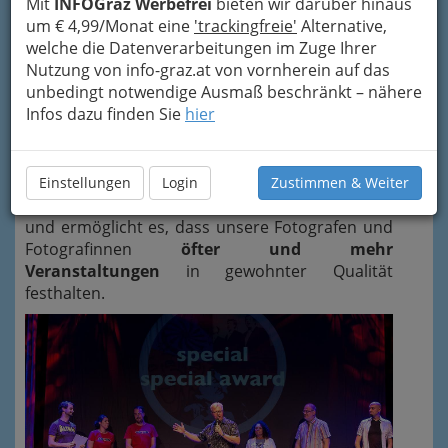
Mit
INFOGraz Werbefrei
bieten wir darüber hinaus
Regeln
CC BY-NC-ND 4.0
und vor allem auch die
um € 4,99/Monat eine
'trackingfreie'
Alternative,
Ausnahmen dazu
gründlich lesen). Bei
welche die Datenverarbeitungen im Zuge Ihrer
entsprechender Begründung können Sie die
Nutzung von info-graz.at von vornherein auf das
Bilder auch ohne unser Logo erhalten – ein
unbedingt notwendige Ausmaß beschränkt – nähere
„Revanchefoul“ in Form eines
Links zu den
Infos dazu finden Sie
hier
Fotos von INFOGRAZ.at
ist dann hoffentlich eh
selbstverständlich und eine Bedingung
unsrerseits.
☺
Einstellungen
Login
Zustimmen & Weiter
Übrigens: wer unser Album verlinkt, hilft uns
und ermöglicht es, dass unsere Fotografen und
Fotografinnen
öfter und mehr
Veranstaltungen
in gewohnter Qualität
festhalten.