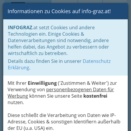
Toggle navi
Suche
Login
Menü
Informationen zu Cookies auf info-graz.at!
Home
Fotos
Festivals und Veranstaltungsreihen
INFOGRAZ
.at setzt Cookies und andere
Technologien ein. Einige Cookies &
Datenverarbeitungen sind notwendig, andere
Winners Concert -
helfen dabei, das Angebot zu verbessern oder
vokal.total.2017 - Teil 2
wirtschaftlich zu betreiben.
Details dazu finden Sie in unserer
Datenschutz
Previous
Next
Erklärung
.
Mit Ihrer
Einwilligung
('Zustimmen & Weiter') zur
Verwendung von
personenbezogenen Daten für
Werbung
können Sie unsere Seite
kostenfrei
nutzen.
Diese schließt die Verarbeitung von Daten wie IP-
Adresse, Cookies & sonstigen Identifiern außerhalb
der EU (u.a. USA) ein.