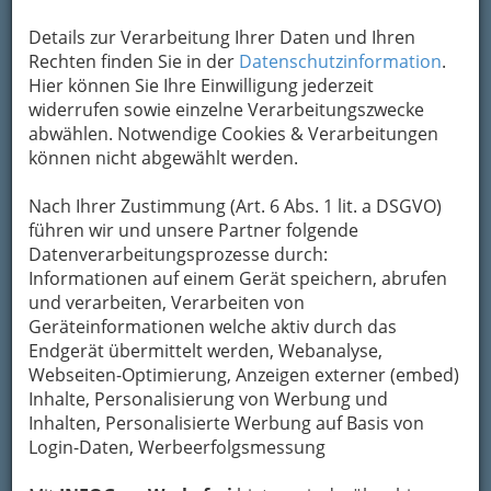
Details zur Verarbeitung Ihrer Daten und Ihren
Grazer ARTvent im Joanneumsviertel - STIKH präsentiert - 001
Rechten finden Sie in der
Datenschutzinformation
.
Hier können Sie Ihre Einwilligung jederzeit
Vergrößern
widerrufen sowie einzelne Verarbeitungszwecke
abwählen. Notwendige Cookies & Verarbeitungen
können nicht abgewählt werden.
Grazer ARTvent 2017
Nach Ihrer Zustimmung (Art. 6 Abs. 1 lit. a DSGVO)
Lesliehof Joanneumsviertel Graz
führen wir und unsere Partner folgende
Datenverarbeitungsprozesse durch:
Schon lange kein Geheimtipp mehr unter den
Informationen auf einem Gerät speichern, abrufen
Grazer Adventmärkten, der
Grazer ARTvent im
und verarbeiten, Verarbeiten von
Joanneumsviertel
hat auch 2017 seine Pforten
Geräteinformationen welche aktiv durch das
geöffnet. Da erwartet Sie bis 23. Dezember
Endgerät übermittelt werden, Webanalyse,
wieder täglich
erlesenes Kunsthandwerk im
Webseiten-Optimierung, Anzeigen externer (embed)
Lesliehof
des Joanneumsviertels.
Inhalte, Personalisierung von Werbung und
Inhalten, Personalisierte Werbung auf Basis von
Login-Daten, Werbeerfolgsmessung