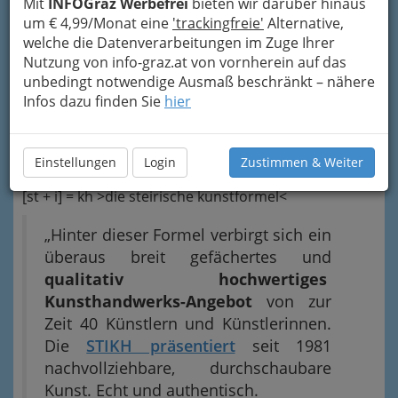
Mit
INFOGraz Werbefrei
bieten wir darüber hinaus
um € 4,99/Monat eine
'trackingfreie'
Alternative,
welche die Datenverarbeitungen im Zuge Ihrer
Nutzung von info-graz.at von vornherein auf das
unbedingt notwendige Ausmaß beschränkt – nähere
Infos dazu finden Sie
hier
Einstellungen
Login
Zustimmen & Weiter
kunst.hand.werk
[st + i] = kh >die steirische kunstformel<
„Hinter dieser Formel verbirgt sich ein
überaus breit gefächertes und
qualitativ hochwertiges
Kunsthandwerks-Angebot
von zur
Zeit 40 Künstlern und Künstlerinnen.
Die
STIKH präsentiert
seit 1981
nachvollziehbare, durchschaubare
Kunst. Echt und authentisch.