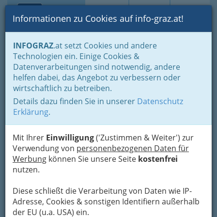
Toggle navi
Suche
Login
Menü
Informationen zu Cookies auf info-graz.at!
Home
Fotos
Festivals und Veranstaltungsreihen
INFOGRAZ
.at setzt Cookies und andere
Technologien ein. Einige Cookies &
Datenverarbeitungen sind notwendig, andere
Grazer ARTvent im
helfen dabei, das Angebot zu verbessern oder
Joanneumsviertel - STIKH
wirtschaftlich zu betreiben.
präsentiert
Details dazu finden Sie in unserer
Datenschutz
Erklärung
.
Previous
Next
Mit Ihrer
Einwilligung
('Zustimmen & Weiter') zur
Verwendung von
personenbezogenen Daten für
Werbung
können Sie unsere Seite
kostenfrei
nutzen.
Diese schließt die Verarbeitung von Daten wie IP-
Adresse, Cookies & sonstigen Identifiern außerhalb
der EU (u.a. USA) ein.