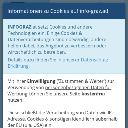
Toggle navi
Suche
Login
Menü
Informationen zu Cookies auf info-graz.at!
Home
Lifestyle
Feste feiern
INFOGRAZ
.at setzt Cookies und andere
Der schönste Tag im Leben für viele
Technologien ein. Einige Cookies &
Planung erspart Ärger und Stress vor dem Heiraten
Datenverarbeitungen sind notwendig, andere
Hochzeitsreise
helfen dabei, das Angebot zu verbessern oder
wirtschaftlich zu betreiben.
Hochzeitsreise -
Details dazu finden Sie in unserer
Datenschutz
wunderschöne
Erklärung
.
„Honeymoon“-Suiten mit
einem Hochzeitspaket
Mit Ihrer
Einwilligung
('Zustimmen & Weiter') zur
Verwendung von
personenbezogenen Daten für
inklusive Romantik-
Werbung
können Sie unsere Seite
kostenfrei
Programm
nutzen.
Honeymoon
Diese schließt die Verarbeitung von Daten wie IP-
Adresse, Cookies & sonstigen Identifiern außerhalb
wie im Himmel
der EU (u.a. USA) ein.