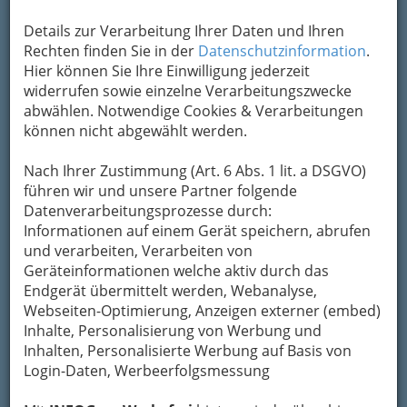
Nach dem schönsten
Tag, stehen den
Details zur Verarbeitung Ihrer Daten und Ihren
Jungvermählten die schönsten Orte der Welt
Rechten finden Sie in der
Datenschutzinformation
.
offen. Zu zweit die frische Liebe genießen, dafür
Hier können Sie Ihre Einwilligung jederzeit
sind Flitterwochen da.
widerrufen sowie einzelne Verarbeitungszwecke
abwählen. Notwendige Cookies & Verarbeitungen
Ursprünglich stammt
können nicht abgewählt werden.
das „flittern“ vom
althochdeutschen Wort
Nach Ihrer Zustimmung (Art. 6 Abs. 1 lit. a DSGVO)
„vlittern“, was soviel wie
führen wir und unsere Partner folgende
„
kichern, flüstern
Datenverarbeitungsprozesse durch:
und kosen
“ bedeutet. Und wo kuscheln
Informationen auf einem Gerät speichern, abrufen
Frischverliebte besser als an paradiesischen
und verarbeiten, Verarbeiten von
Stränden, verzauberten Plätzen und anderen
Geräteinformationen welche aktiv durch das
traumhaften Urlaubsdestinationen? Viele Hotels
Endgerät übermittelt werden, Webanalyse,
bieten wunderschöne „Honeymoon“-Suiten an,
Webseiten-Optimierung, Anzeigen externer (embed)
die zusammen mit einem Hochzeitspaket
Inhalte, Personalisierung von Werbung und
inklusive Romantik-Programm gebucht werden
Inhalten, Personalisierte Werbung auf Basis von
können.
Login-Daten, Werbeerfolgsmessung