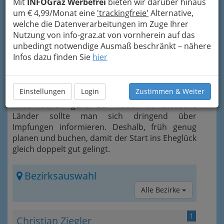
Mit
INFOGraz Werbefrei
bieten wir darüber hinaus
um € 4,99/Monat eine
'trackingfreie'
Alternative,
welche die Datenverarbeitungen im Zuge Ihrer
Nutzung von info-graz.at von vornherein auf das
unbedingt notwendige Ausmaß beschränkt – nähere
Infos dazu finden Sie
hier
Um unnötigen Stress zu vermeiden, muss die
Traumreise gut geplant sein. Vor allem dann,
Einstellungen
Login
Zustimmen & Weiter
wenn es gleich nach der Hochzeit in die
Flitterwochen geht. Bei Reisen in exotische
Länder sollte man sich dringend über
Impfungen informieren. Deshalb, früh genug
planen und buchen, damit der Start ins Eheglück
gleich doppelt gut gelingt.
Bezirksauswahl
Alle Bezirke
1
Christian Ziegler