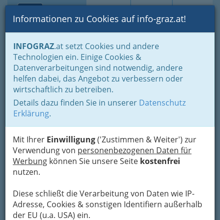
Toggle navi
Suche
Login
Menü
Informationen zu Cookies auf info-graz.at!
Home
Lifestyle
Feste feiern
INFOGRAZ
.at setzt Cookies und andere
Der schönste Tag im Leben für viele
Technologien ein. Einige Cookies &
Planung erspart Ärger und Stress vor dem Heiraten
Datenverarbeitungen sind notwendig, andere
Konditoren - Zuckerbäcker
helfen dabei, das Angebot zu verbessern oder
Lebenshilfe Graz und
Nav
wirtschaftlich zu betreiben.
Umgebung - Voitsberg
Details dazu finden Sie in unserer
Datenschutz
Erklärung
.
Schererstraße 5, 8052 Graz
+43 3144 72246
Mit Ihrer
Einwilligung
('Zustimmen & Weiter') zur
Verwendung von
personenbezogenen Daten für
Werbung
können Sie unsere Seite
kostenfrei
nutzen.
Karte
Diese schließt die Verarbeitung von Daten wie IP-
Adresse, Cookies & sonstigen Identifiern außerhalb
Karte anzeigen
der EU (u.a. USA) ein.