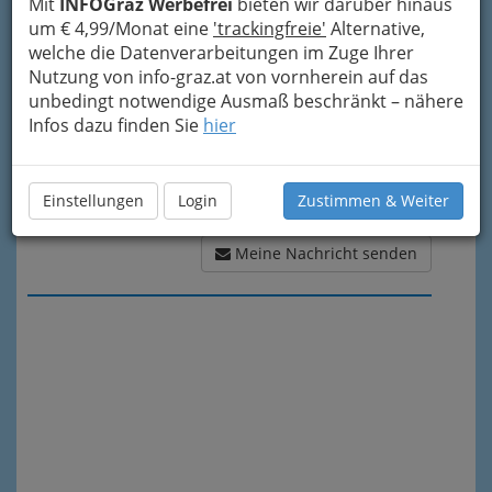
Mit
INFOGraz Werbefrei
bieten wir darüber hinaus
um € 4,99/Monat eine
'trackingfreie'
Alternative,
welche die Datenverarbeitungen im Zuge Ihrer
Nutzung von info-graz.at von vornherein auf das
unbedingt notwendige Ausmaß beschränkt – nähere
Infos dazu finden Sie
hier
Einstellungen
Login
Zustimmen & Weiter
Meine Nachricht senden