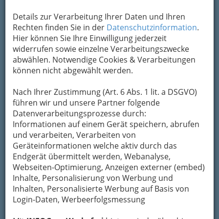
Kontaktaufnahme
Details zur Verarbeitung Ihrer Daten und Ihren
Um die Info-Graz Firmen
vor Spam-Mails zu
Rechten finden Sie in der
Datenschutzinformation
.
bewahren
, verwenden wir an dieser Stelle zur
Hier können Sie Ihre Einwilligung jederzeit
Übermittlung Ihrer Nachricht ein sicheres
widerrufen sowie einzelne Verarbeitungszwecke
Formular. Ihre Nachricht wird nach dem
abwählen. Notwendige Cookies & Verarbeitungen
Absenden umgehend per Mail an das
können nicht abgewählt werden.
Unternehmen Lebenshilfe Graz und Umgebung -
Voitsberg weitergeleitet.
Nach Ihrer Zustimmung (Art. 6 Abs. 1 lit. a DSGVO)
führen wir und unsere Partner folgende
Mein Name
Datenverarbeitungsprozesse durch:
Informationen auf einem Gerät speichern, abrufen
und verarbeiten, Verarbeiten von
Meine Email Adresse
Geräteinformationen welche aktiv durch das
Endgerät übermittelt werden, Webanalyse,
Webseiten-Optimierung, Anzeigen externer (embed)
Inhalte, Personalisierung von Werbung und
Mein Betreff
Inhalten, Personalisierte Werbung auf Basis von
Login-Daten, Werbeerfolgsmessung
Meine Nachricht