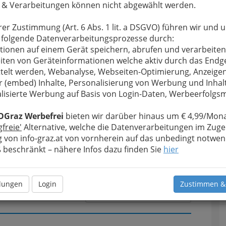
 & Verarbeitungen können nicht abgewählt werden.
u bewahren
, verwenden wir an dieser Stelle zur
rer Zustimmung (Art. 6 Abs. 1 lit. a DSGVO) führen wir und 
Formular. Ihre Nachricht wird nach dem Absenden
 folgende Datenverarbeitungsprozesse durch:
Weinstube Küahmüller - Inh. Ernst Lehnert
tionen auf einem Gerät speichern, abrufen und verarbeiten
iten von Geräteinformationen welche aktiv durch das Endg
telt werden, Webanalyse, Webseiten-Optimierung, Anzeige
Meine Nachricht
r (embed) Inhalte, Personalisierung von Werbung und Inhal
lisierte Werbung auf Basis von Login-Daten, Werbeerfolg
OGraz Werbefrei
bieten wir darüber hinaus um € 4,99/Mona
gfreie'
Alternative, welche die Datenverarbeitungen im Zuge
 von info-graz.at von vornherein auf das unbedingt notwen
beschränkt – nähere Infos dazu finden Sie
hier
llungen
Login
Zustimmen &
Meine Nachricht senden