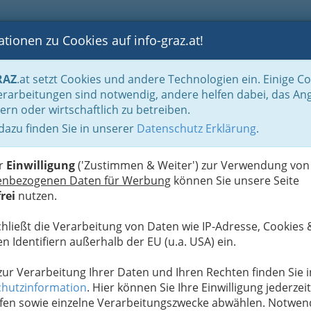
tionen zu Cookies auf info-graz.at!
B
F
G
B
GEN
LOGS
OTOS
ASTRONOMIE
RANCHEN
RAZ
.at setzt Cookies und andere Technologien ein. Einige C
enschenken oder Buschenschänken
Buschenschenken nach Orten
Kitzeck
rarbeitungen sind notwendig, andere helfen dabei, das An
ern oder wirtschaftlich zu betreiben.
. Ernst Lehnert
 dazu finden Sie in unserer
Datenschutz Erklärung
.
B
er
Einwilligung
('Zustimmen & Weiter') zur Verwendung von
enbezogenen Daten für Werbung
können Sie unsere Seite
rei
nutzen.
chließt die Verarbeitung von Daten wie IP-Adresse, Cookies 
n Identifiern außerhalb der EU (u.a. USA) ein.
 zur Verarbeitung Ihrer Daten und Ihren Rechten finden Sie i
hutzinformation
. Hier können Sie Ihre Einwilligung jederzeit
fen sowie einzelne Verarbeitungszwecke abwählen. Notwen