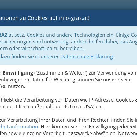
tionen zu Cookies auf info-graz.at!
B
F
G
B
GEN
LOGS
OTOS
ASTRONOMIE
RANCHEN
RAZ
.at setzt Cookies und andere Technologien ein. Einige C
n für viele
Mode nach Maß
rarbeitungen sind notwendig, andere helfen dabei, das An
ern oder wirtschaftlich zu betreiben.
 dazu finden Sie in unserer
Datenschutz Erklärung
.
A
er
Einwilligung
('Zustimmen & Weiter') zur Verwendung von
enbezogenen Daten für Werbung
können Sie unsere Seite
rei
nutzen.
chließt die Verarbeitung von Daten wie IP-Adresse, Cookies 
n Identifiern außerhalb der EU (u.a. USA) ein.
 zur Verarbeitung Ihrer Daten und Ihren Rechten finden Sie i
hutzinformation
. Hier können Sie Ihre Einwilligung jederzeit
fen sowie einzelne Verarbeitungszwecke abwählen. Notwen