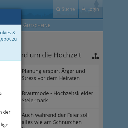
Suche
Login
M
G
EIN IG
UTSCHEINE
ookies &
gebot zu
lles rund um die Hochzeit
Planung erspart Ärger und
Stress vor dem Heiraten
Brautmode - Hochzeitskleider
&
Steiermark
n der
Auch während der Feier soll
alles wie am Schnürchen
dige