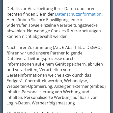
Details zur Verarbeitung Ihrer Daten und Ihren
Rechten finden Sie in der
Datenschutzinformation
.
Hier können Sie Ihre Einwilligung jederzeit
Ismael Barrios and the Salsa Explosion - Ende der Murszene
2017 - 001
widerrufen sowie einzelne Verarbeitungszwecke
abwählen. Notwendige Cookies & Verarbeitungen
Vergrößern
können nicht abgewählt werden.
Nach Ihrer Zustimmung (Art. 6 Abs. 1 lit. a DSGVO)
Ismael Barrios and the Salsa
führen wir und unsere Partner folgende
Explosion
Datenverarbeitungsprozesse durch:
Informationen auf einem Gerät speichern, abrufen
Der Höhepunkt zum Ende der
und verarbeiten, Verarbeiten von
Murszene 2017
Geräteinformationen welche aktiv durch das
Endgerät übermittelt werden, Webanalyse,
Hier muss man den Ankündigungstext bei der
Webseiten-Optimierung, Anzeigen externer (embed)
Murszene 2017
zitieren, Das Konzert war wieder
Inhalte, Personalisierung von Werbung und
einmal schlicht sensationell.
Inhalten, Personalisierte Werbung auf Basis von
Login-Daten, Werbeerfolgsmessung
„
Ismael Barrios
hat es gewagt und er
hat gewonnen. Mit seiner
Band Salsa