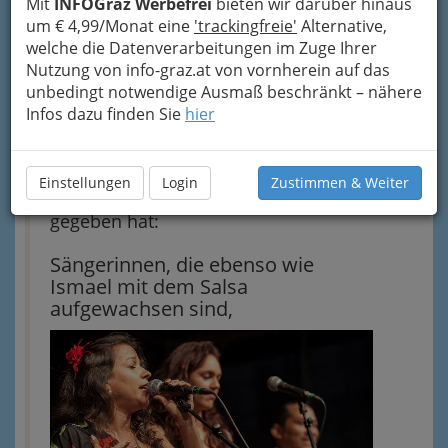
Mit
INFOGraz Werbefrei
bieten wir darüber hinaus
Explosion
füllt er nicht nur
um € 4,99/Monat eine
'trackingfreie'
Alternative,
regelmäßig das Wiener Porgy & Bess,
welche die Datenverarbeitungen im Zuge Ihrer
Nutzung von info-graz.at von vornherein auf das
in diesem Sommer ist er auf
unbedingt notwendige Ausmaß beschränkt – nähere
zahlreichen Festivalbühnen zu hören.
Infos dazu finden Sie
hier
Zum diesjährigen Festival- Finale
präsentieren wir seine Salsa
Explosion als „Extended Vision“, die es
Einstellungen
Login
Zustimmen & Weiter
bisher in solcher Qualität nicht
gegeben hat:
Sängerinnen, die ebenso wie
Ismael mit dem Salsa
aufgewachsen sind,