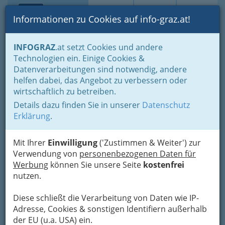
Toggle navi
Suche
Login
Menü
Informationen zu Cookies auf info-graz.at!
Home
Fotos
Festivals und Veranstaltungsreihen
INFOGRAZ
.at setzt Cookies und andere
Murszene am Mariahilferplatz
Technologien ein. Einige Cookies &
Datenverarbeitungen sind notwendig, andere
Ismael Barrios and the Salsa
helfen dabei, das Angebot zu verbessern oder
wirtschaftlich zu betreiben.
Explosion bei der Murszene
Details dazu finden Sie in unserer
Datenschutz
2017
Erklärung
.
Previous
Next
Mit Ihrer
Einwilligung
('Zustimmen & Weiter') zur
Verwendung von
personenbezogenen Daten für
Werbung
können Sie unsere Seite
kostenfrei
nutzen.
Diese schließt die Verarbeitung von Daten wie IP-
Adresse, Cookies & sonstigen Identifiern außerhalb
der EU (u.a. USA) ein.