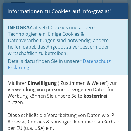
Toggle navi
Suche
Login
Menü
Informationen zu Cookies auf info-graz.at!
Home
Lifestyle
Feste feiern
INFOGRAZ
.at setzt Cookies und andere
Der schönste Tag im Leben für viele
Technologien ein. Einige Cookies &
Musik für Kirche und das Standesamt
Datenverarbeitungen sind notwendig, andere
Lyn Vysher
helfen dabei, das Angebot zu verbessern oder
wirtschaftlich zu betreiben.
Sandgasse 51, 8010 Graz
Details dazu finden Sie in unserer
Datenschutz
+43 676 9730 365
Erklärung
.
Mit Ihrer
Einwilligung
('Zustimmen & Weiter') zur
Verwendung von
personenbezogenen Daten für
Profil
Werbung
können Sie unsere Seite
kostenfrei
nutzen.
Evelyn Vysher ist uns noch
aus „6 aus 45“ bekannt. Dort
Diese schließt die Verarbeitung von Daten wie IP-
fand ihre Stimme und ihre
Adresse, Cookies & sonstigen Identifiern außerhalb
Ausstrahlung sofort Anklang.
der EU (u.a. USA) ein.
Doch ihr Start war durchaus