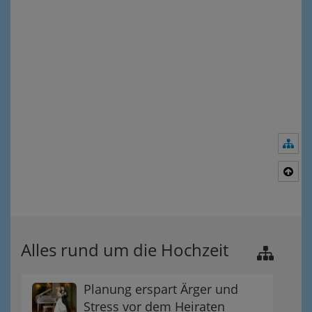
Nav
Nac
Alles rund um die Hochzeit
Planung erspart Ärger und
Stress vor dem Heiraten