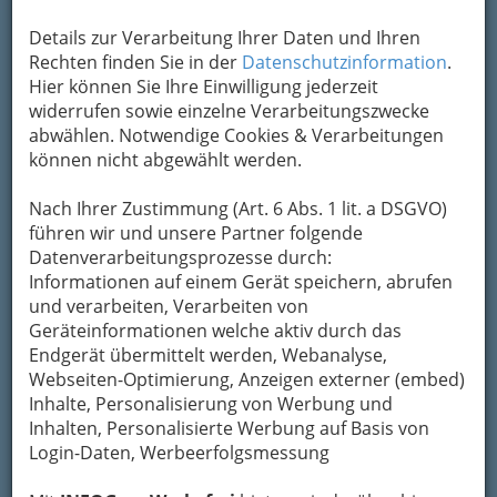
durchwachsen.
Details zur Verarbeitung Ihrer Daten und Ihren
Evelyn Vysher stammt
Rechten finden Sie in der
Datenschutzinformation
.
ursprünglich aus Graz, dem sie auch während
Hier können Sie Ihre Einwilligung jederzeit
des Englisch-Spanisch-Studiums treu bleib. Die
widerrufen sowie einzelne Verarbeitungszwecke
Möglichkeiten in den Medien faszinierten Evelyn
abwählen. Notwendige Cookies & Verarbeitungen
Vysher seit jeher, darum widmete sie sich einem
können nicht abgewählt werden.
Medienkunde-Lehrgang an der Universität Graz,
den sie zwei Jahre später abschloss. Aber nicht
Nach Ihrer Zustimmung (Art. 6 Abs. 1 lit. a DSGVO)
nur Fachwissen, sondern auch handwerkliche
führen wir und unsere Partner folgende
Fertigkeiten konnte sie den Medien als
Datenverarbeitungsprozesse durch:
ausgebildete Fotografin zur Verfügung stellen.
Informationen auf einem Gerät speichern, abrufen
So begann sie als Moderatorin bei einem
und verarbeiten, Verarbeiten von
steirischen Kabel-TV-Sender und als Sprecherin
Geräteinformationen welche aktiv durch das
von Werbespots. Diese Erfahrungen stärkten
Endgerät übermittelt werden, Webanalyse,
Ihre Überzeugung als Moderatorin tätig zu sein.
Webseiten-Optimierung, Anzeigen externer (embed)
Daneben entwickelte sie auch ihre Stimme in
Inhalte, Personalisierung von Werbung und
Richtung Gesang, wobei sie 1997 sie unter
Inhalten, Personalisierte Werbung auf Basis von
12.000 Teilnehmern einen Talentwettbewerb
Login-Daten, Werbeerfolgsmessung
gewann.
2009
stellte sie unter das Thema