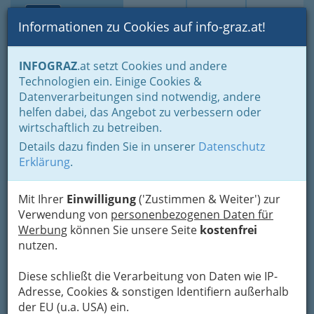
Toggle navi
Suche
Login
Menü
Informationen zu Cookies auf info-graz.at!
Home
Lifestyle
Feste feiern
INFOGRAZ
.at setzt Cookies und andere
Der schönste Tag im Leben für viele
Technologien ein. Einige Cookies &
Musik für Kirche und das Standesamt
Datenverarbeitungen sind notwendig, andere
Birgitta Wetzl
Nav
helfen dabei, das Angebot zu verbessern oder
wirtschaftlich zu betreiben.
Sandgasse 51, 8010 Graz
Details dazu finden Sie in unserer
Datenschutz
+43 676 9730 365
Erklärung
.
Mit Ihrer
Einwilligung
('Zustimmen & Weiter') zur
Verwendung von
personenbezogenen Daten für
Profil
Werbung
können Sie unsere Seite
kostenfrei
nutzen.
Birgitta Wetzl ist eine
Grazerin, welche Gesang an
Diese schließt die Verarbeitung von Daten wie IP-
der Kunstuniversität Wien
Adresse, Cookies & sonstigen Identifiern außerhalb
studierte und es dort auch
der EU (u.a. USA) ein.
mit Auszeichnung