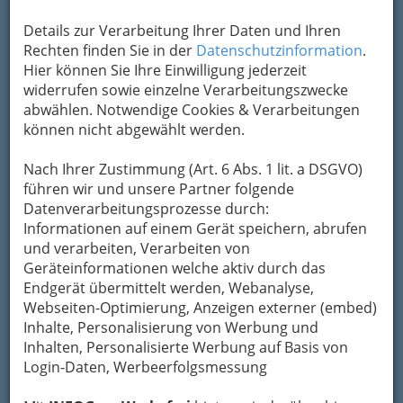
abschloss.
Details zur Verarbeitung Ihrer Daten und Ihren
Ihre Freude an der
Rechten finden Sie in der
Datenschutzinformation
.
Operette zeigte die
Hier können Sie Ihre Einwilligung jederzeit
Gewinnerin des begehrten
widerrufen sowie einzelne Verarbeitungszwecke
Sommerstipendiums des American Institute of
abwählen. Notwendige Cookies & Verarbeitungen
Musical Studies vor allem in der Klasse Dorit
können nicht abgewählt werden.
Hanaks, wobei Sie als Rosalinde (Fledermaus)
am Stadttheater Leoben debütierte. 2008 war
Nach Ihrer Zustimmung (Art. 6 Abs. 1 lit. a DSGVO)
sie Finalistin des internationalen Puccini-
führen wir und unsere Partner folgende
Wettbewerbs in Wien und wurde letztes Jahr als
Datenverarbeitungsprozesse durch:
Gast an die Grazer Oper geladen.
Informationen auf einem Gerät speichern, abrufen
und verarbeiten, Verarbeiten von
Durch das umfangreiche und reichhaltige
Geräteinformationen welche aktiv durch das
Repertoire wird die Solistin auch als Konzert-
Endgerät übermittelt werden, Webanalyse,
und Oratoriumsängerin – oft auch bei
Webseiten-Optimierung, Anzeigen externer (embed)
Uraufführungen (u.a. Steirischer Herbst) und
Inhalte, Personalisierung von Werbung und
Rundfunkaufnahmen zu einer gern gesehenen
Inhalten, Personalisierte Werbung auf Basis von
und vor allem gehörten Künstlerin. Sie kam
Login-Daten, Werbeerfolgsmessung
bereits auf Konzerttourneen nach Holland,
Tschechien, Slowakei und in die Schweiz und