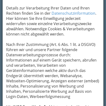
Adresse mit Google Maps anschauen
Details zur Verarbeitung Ihrer Daten und Ihren
Rechten finden Sie in der
Datenschutzinformation
.
Hier können Sie Ihre Einwilligung jederzeit
Kontaktaufnahme
widerrufen sowie einzelne Verarbeitungszwecke
abwählen. Notwendige Cookies & Verarbeitungen
Um die Info-Graz Firmen
vor Spam-Mails zu
können nicht abgewählt werden.
bewahren
, verwenden wir an dieser Stelle zur
Übermittlung Ihrer Nachricht ein sicheres
Nach Ihrer Zustimmung (Art. 6 Abs. 1 lit. a DSGVO)
Formular. Ihre Nachricht wird nach dem
führen wir und unsere Partner folgende
Absenden umgehend per Mail an das
Datenverarbeitungsprozesse durch:
Unternehmen Land Steiermark, Steiermärkische
Informationen auf einem Gerät speichern, abrufen
Landesbahnen weitergeleitet.
und verarbeiten, Verarbeiten von
Mein Name
Geräteinformationen welche aktiv durch das
Endgerät übermittelt werden, Webanalyse,
Webseiten-Optimierung, Anzeigen externer (embed)
Inhalte, Personalisierung von Werbung und
Meine Email Adresse
Inhalten, Personalisierte Werbung auf Basis von
Login-Daten, Werbeerfolgsmessung
Mein Betreff