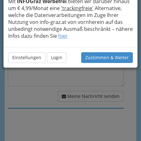
Mit
INFOGraz Werbefrei
bieten wir darüber hinaus
um € 4,99/Monat eine
'trackingfreie'
Alternative,
welche die Datenverarbeitungen im Zuge Ihrer
Meine Nachricht
Nutzung von info-graz.at von vornherein auf das
unbedingt notwendige Ausmaß beschränkt – nähere
Infos dazu finden Sie
hier
Einstellungen
Login
Zustimmen & Weiter
Meine Nachricht senden