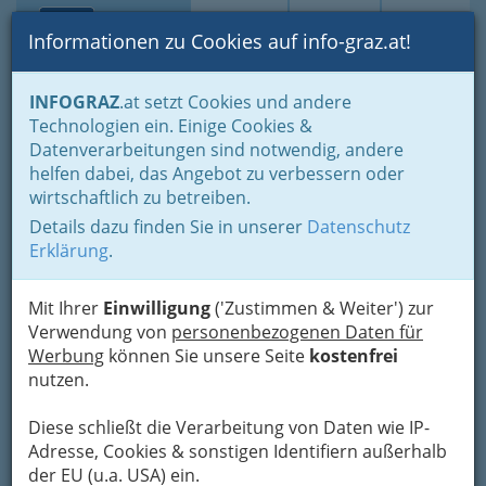
Toggle navi
Suche
Login
Menü
Informationen zu Cookies auf info-graz.at!
Home
Lifestyle
Feste feiern
INFOGRAZ
.at setzt Cookies und andere
Der schönste Tag im Leben für viele
Technologien ein. Einige Cookies &
Reisebüros für die Flitterwochen
Datenverarbeitungen sind notwendig, andere
Land Steiermark,
Nav
helfen dabei, das Angebot zu verbessern oder
wirtschaftlich zu betreiben.
Steiermärkische
Details dazu finden Sie in unserer
Datenschutz
Landesbahnen
Erklärung
.
Eggenberger Straße 20, 8020 Graz
+43 316 812 5810
Mit Ihrer
Einwilligung
('Zustimmen & Weiter') zur
+43 316 8125 8181
Verwendung von
personenbezogenen Daten für
Werbung
können Sie unsere Seite
kostenfrei
nutzen.
Diese schließt die Verarbeitung von Daten wie IP-
Karte
Adresse, Cookies & sonstigen Identifiern außerhalb
der EU (u.a. USA) ein.