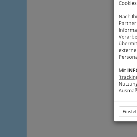
Cookies
Nach Ih
Partner
Informa
Verarbe
übermit
externe
Persona
Mit
INF
'trackin
Nutzung
Ausmaß 
Einste