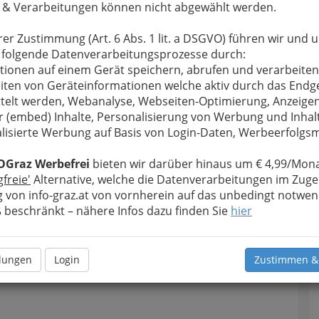
 & Verarbeitungen können nicht abgewählt werden.
rer Zustimmung (Art. 6 Abs. 1 lit. a DSGVO) führen wir und 
 folgende Datenverarbeitungsprozesse durch:
tionen auf einem Gerät speichern, abrufen und verarbeiten
iten von Geräteinformationen welche aktiv durch das Endg
telt werden, Webanalyse, Webseiten-Optimierung, Anzeige
r (embed) Inhalte, Personalisierung von Werbung und Inhal
lisierte Werbung auf Basis von Login-Daten, Werbeerfolg
OGraz Werbefrei
bieten wir darüber hinaus um € 4,99/Mona
gfreie'
Alternative, welche die Datenverarbeitungen im Zuge
 von info-graz.at von vornherein auf das unbedingt notwen
beschränkt – nähere Infos dazu finden Sie
hier
llungen
Login
Zustimmen &