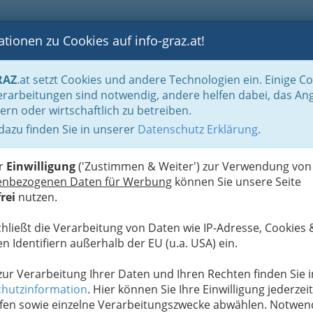
tionen zu Cookies auf info-graz.at!
B
F
G
B
GEN
LOGS
OTOS
ASTRONOMIE
RANCHEN
RAZ
.at setzt Cookies und andere Technologien ein. Einige C
n für viele
Reisebüros für die Flitterwochen
rarbeitungen sind notwendig, andere helfen dabei, das An
ern oder wirtschaftlich zu betreiben.
 dazu finden Sie in unserer
Datenschutz Erklärung
.
A
er
Einwilligung
('Zustimmen & Weiter') zur Verwendung von
enbezogenen Daten für Werbung
können Sie unsere Seite
rei
nutzen.
chließt die Verarbeitung von Daten wie IP-Adresse, Cookies 
n Identifiern außerhalb der EU (u.a. USA) ein.
 zur Verarbeitung Ihrer Daten und Ihren Rechten finden Sie i
hutzinformation
. Hier können Sie Ihre Einwilligung jederzeit
fen sowie einzelne Verarbeitungszwecke abwählen. Notwen