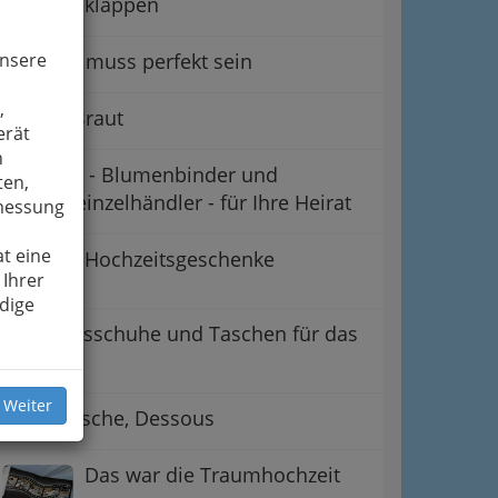
klappen
Catering muss perfekt sein
unsere
,
Für die Braut
erät
n
Floristen - Blumenbinder und
ten,
Blumeneinzelhändler - für Ihre Heirat
smessung
t eine
Hochzeitsgeschenke
 Ihrer
dige
Hochzeitsschuhe und Taschen für das
Fest
 Weiter
Unterwäsche, Dessous
Das war die Traumhochzeit