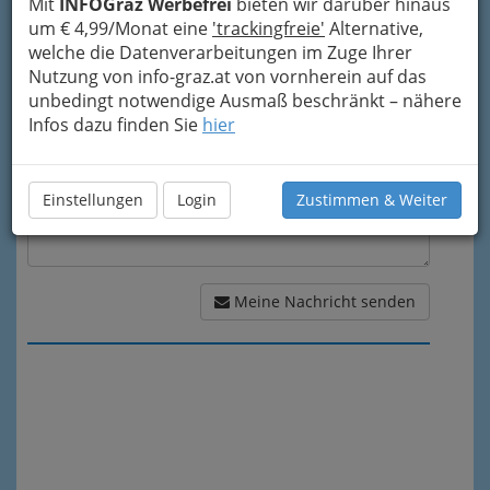
Mit
INFOGraz Werbefrei
bieten wir darüber hinaus
um € 4,99/Monat eine
'trackingfreie'
Alternative,
Meine Nachricht
welche die Datenverarbeitungen im Zuge Ihrer
Nutzung von info-graz.at von vornherein auf das
unbedingt notwendige Ausmaß beschränkt – nähere
Infos dazu finden Sie
hier
Einstellungen
Login
Zustimmen & Weiter
Meine Nachricht senden