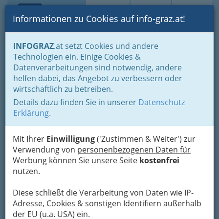
Toggle navi
Suche
Login
Menü
Informationen zu Cookies auf info-graz.at!
Home
Gastronomie
Beisln, Bars, Pubs & Wein
INFOGRAZ
.at setzt Cookies und andere
Buschenschenken oder Buschenschänken
Technologien ein. Einige Cookies &
Buschenschenken nach Orten
St. Stefan ob Stainz
Datenverarbeitungen sind notwendig, andere
Krainer Klaus & Christa
Nav
helfen dabei, das Angebot zu verbessern oder
wirtschaftlich zu betreiben.
Krainerhof
Details dazu finden Sie in unserer
Datenschutz
Zirknitz 9, 8511 St. Stefan
Erklärung
.
+43 3463 822 50
+43 3463 822 50-13
Mit Ihrer
Einwilligung
('Zustimmen & Weiter') zur
Verwendung von
personenbezogenen Daten für
Werbung
können Sie unsere Seite
kostenfrei
nutzen.
Karte
Diese schließt die Verarbeitung von Daten wie IP-
Adresse, Cookies & sonstigen Identifiern außerhalb
Adresse mit Google Maps anschauen
der EU (u.a. USA) ein.