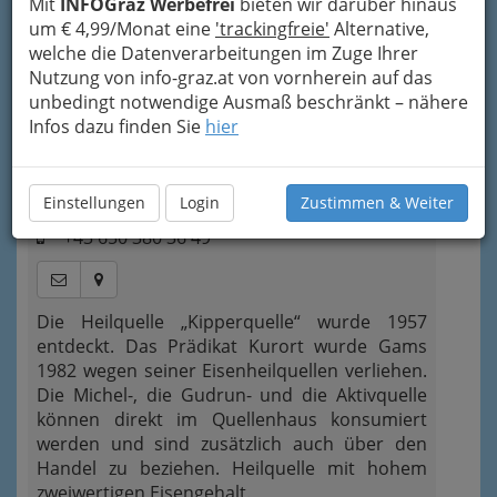
+43 316 8017-9200
Mit
INFOGraz Werbefrei
bieten wir darüber hinaus
um € 4,99/Monat eine
'trackingfreie'
Alternative,
Neugierig?
welche die Datenverarbeitungen im Zuge Ihrer
Nutzung von info-graz.at von vornherein auf das
unbedingt notwendige Ausmaß beschränkt – nähere
Kategorien
Infos dazu finden Sie
hier
2
Michel Heilquelle
Einstellungen
Login
Zustimmen & Weiter
Bad Gams 18, 8524 Bad Gams
+43 650 380 36 49
Die Heilquelle „Kipperquelle“ wurde 1957
entdeckt. Das Prädikat Kurort wurde Gams
1982 wegen seiner Eisenheilquellen verliehen.
Die Michel-, die Gudrun- und die Aktivquelle
können direkt im Quellenhaus konsumiert
werden und sind zusätzlich auch über den
Handel zu beziehen. Heilquelle mit hohem
zweiwertigen Eisengehalt.