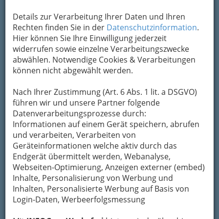
„Sehenswürdigkeiten Graz",
Details zur Verarbeitung Ihrer Daten und Ihren
„Sehenswürdigkeiten Steiermark" oder „Ausflüge
Rechten finden Sie in der
Datenschutzinformation
.
Steiermark", was dazu zu finden ist, ist
Hier können Sie Ihre Einwilligung jederzeit
(meistens) auch in unserer Kategorie hier unten.
widerrufen sowie einzelne Verarbeitungszwecke
Mehr Informationen können Sie in der
abwählen. Notwendige Cookies & Verarbeitungen
Navigation rechts und auch direkt über das
können nicht abgewählt werden.
„Info-Icon“
rechts oben erreichen.
Nach Ihrer Zustimmung (Art. 6 Abs. 1 lit. a DSGVO)
führen wir und unsere Partner folgende
Datenverarbeitungsprozesse durch:
Informationen auf einem Gerät speichern, abrufen
und verarbeiten, Verarbeiten von
Geräteinformationen welche aktiv durch das
Endgerät übermittelt werden, Webanalyse,
Webseiten-Optimierung, Anzeigen externer (embed)
1
Inhalte, Personalisierung von Werbung und
Kunsthaus Graz, Universalmuseum
Inhalten, Personalisierte Werbung auf Basis von
Joanneum
Login-Daten, Werbeerfolgsmessung
Lendkai 1, 8020 Graz