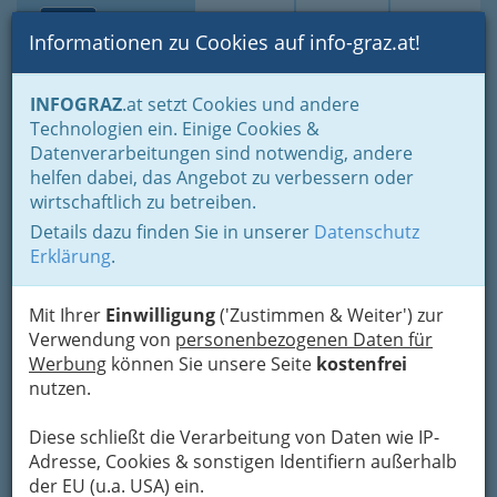
Toggle navi
Suche
Login
Menü
Informationen zu Cookies auf info-graz.at!
Home
Lebens-Guide
Ausflugsziele in der grünen Mark
INFOGRAZ
.at setzt Cookies und andere
Technologien ein. Einige Cookies &
Nav
Datenverarbeitungen sind notwendig, andere
Ausflugsziele Steiermark,
Meh
helfen dabei, das Angebot zu verbessern oder
Österreich |
wirtschaftlich zu betreiben.
Sehenswürdigkeiten Graz |
Details dazu finden Sie in unserer
Datenschutz
Wandern, Ausflüge |
Erklärung
.
Freizeitaktivitäten,
Mit Ihrer
Einwilligung
('Zustimmen & Weiter') zur
Tagesausflüge
Verwendung von
personenbezogenen Daten für
Werbung
können Sie unsere Seite
kostenfrei
Ausflüge aus Graz: riesiges
nutzen.
Angebot im Umkreis von 100
Diese schließt die Verarbeitung von Daten wie IP-
km. Vom Projekt Spielberg bis
Adresse, Cookies & sonstigen Identifiern außerhalb
Zotter Schokolade.
der EU (u.a. USA) ein.