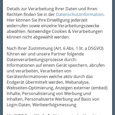
Details zur Verarbeitung Ihrer Daten und Ihren
Die Heilquelle „Kipperquelle“ wurde 1957
Rechten finden Sie in der
Datenschutzinformation
.
entdeckt. Das Prädikat Kurort wurde Gams
Hier können Sie Ihre Einwilligung jederzeit
1982 wegen seiner Eisenheilquellen verliehen.
widerrufen sowie einzelne Verarbeitungszwecke
Die Michel-, die Gudrun- und die Aktivquelle
abwählen. Notwendige Cookies & Verarbeitungen
können direkt im Quellenhaus konsumiert
können nicht abgewählt werden.
werden und sind zusätzlich auch über den
Handel zu beziehen. Heilquelle mit hohem
Nach Ihrer Zustimmung (Art. 6 Abs. 1 lit. a DSGVO)
zweiwertigen Eisengehalt.
führen wir und unsere Partner folgende
Datenverarbeitungsprozesse durch:
Kategorien
Informationen auf einem Gerät speichern, abrufen
und verarbeiten, Verarbeiten von
Geräteinformationen welche aktiv durch das
2
Ölmühle Farmer-Rabensteiner
Endgerät übermittelt werden, Webanalyse,
Furth 8, 8524 Bad Gams
Webseiten-Optimierung, Anzeigen externer (embed)
+43 3463 3107
Inhalte, Personalisierung von Werbung und
+43 676 412 46 98
Inhalten, Personalisierte Werbung auf Basis von
Login-Daten, Werbeerfolgsmessung
E-Mail
Karte & Routenplaner
Eintrag ändern