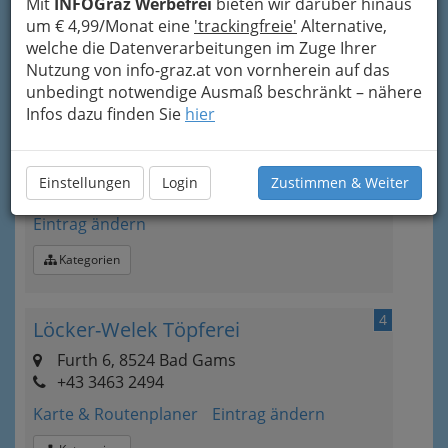
Mit
INFOGraz Werbefrei
bieten wir darüber hinaus
um € 4,99/Monat eine
'trackingfreie'
Alternative,
Kategorien
welche die Datenverarbeitungen im Zuge Ihrer
Nutzung von info-graz.at von vornherein auf das
3
unbedingt notwendige Ausmaß beschränkt – nähere
Burg Deutschlandsberg
Infos dazu finden Sie
hier
Burgplatz 1, 8530
Deutschlandsberg
+43 3462 5656-0
Einstellungen
Login
Zustimmen & Weiter
E-Mail
Karte & Routenplaner
Eintrag ändern
Kategorien
4
Löcker-Welek Töpferei
Furth 6, 8524 Bad Gams
+43 3463 2494
Karte & Routenplaner
Eintrag ändern