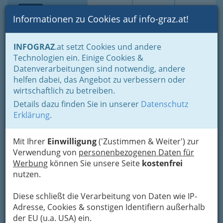
Toggle navi
Suche
Login
Menü
Informationen zu Cookies auf info-graz.at!
Home
Lifestyle
Hoamat - Steiermark - unsere Heimat
INFOGRAZ
.at setzt Cookies und andere
Steirische Weinstraßen
Weststeirische Weinstraße
Technologien ein. Einige Cookies &
Ausflugstipps - Weststeiermark
Datenverarbeitungen sind notwendig, andere
Nav
helfen dabei, das Angebot zu verbessern oder
Ausflugstipps -
wirtschaftlich zu betreiben.
Weststeiermark
Details dazu finden Sie in unserer
Datenschutz
Erklärung
.
Bezirksauswahl
Mit Ihrer
Einwilligung
('Zustimmen & Weiter') zur
Verwendung von
personenbezogenen Daten für
Alle Bezirke
Werbung
können Sie unsere Seite
kostenfrei
nutzen.
1
Michel Heilquelle
Diese schließt die Verarbeitung von Daten wie IP-
Bad Gams 18, 8524 Bad Gams
Adresse, Cookies & sonstigen Identifiern außerhalb
+43 650 380 36 49
der EU (u.a. USA) ein.