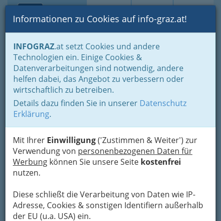
Toggle navi
Suche
Login
Menü
Informationen zu Cookies auf info-graz.at!
Home
Gastronomie
Beisln, Bars, Pubs & Wein
INFOGRAZ
.at setzt Cookies und andere
Buschenschenken oder Buschenschänken
Technologien ein. Einige Cookies &
Buschenschenken nach Orten
Wies
Datenverarbeitungen sind notwendig, andere
Buschenschank
Nav
helfen dabei, das Angebot zu verbessern oder
wirtschaftlich zu betreiben.
Wildbacher
Details dazu finden Sie in unserer
Datenschutz
Aichegg 13, 8541 Schwanberg
Erklärung
.
+43 3467 7059
Mit Ihrer
Einwilligung
('Zustimmen & Weiter') zur
Verwendung von
personenbezogenen Daten für
Werbung
können Sie unsere Seite
kostenfrei
nutzen.
Karte
Diese schließt die Verarbeitung von Daten wie IP-
Adresse mit Google Maps anschauen
Adresse, Cookies & sonstigen Identifiern außerhalb
der EU (u.a. USA) ein.