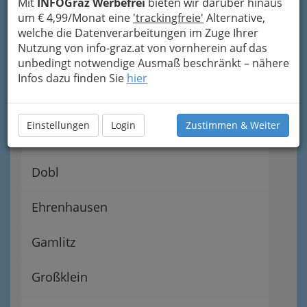
Mit
INFOGraz Werbefrei
bieten wir darüber hinaus
um € 4,99/Monat eine
'trackingfreie'
Alternative,
Allerheiligen bei Wildon
welche die Datenverarbeitungen im Zuge Ihrer
Nutzung von info-graz.at von vornherein auf das
Bad Radkersburg
unbedingt notwendige Ausmaß beschränkt – nähere
Infos dazu finden Sie
hier
Bad Gams
Einstellungen
Login
Zustimmen & Weiter
Deutschlandsberg
Dobl
Ehrenhausen
Gamlitz
Großklein