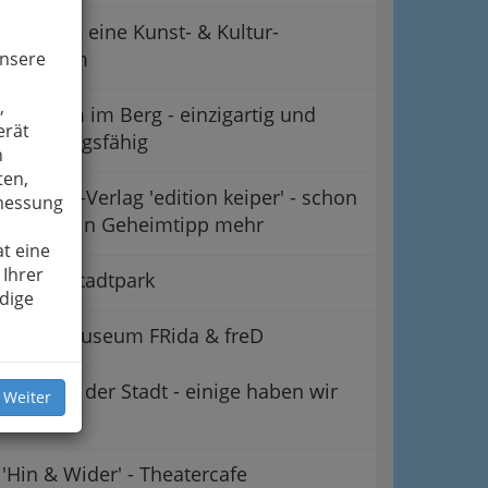
CuntRa – eine Kunst- & Kultur-
Plattform
unsere
,
Der Dom im Berg - einzigartig und
erät
wandlungsfähig
n
ten,
Literatur-Verlag 'edition keiper' - schon
smessung
lange kein Geheimtipp mehr
t eine
 Ihrer
Forum Stadtpark
dige
Kindermuseum FRida & freD
Galerien der Stadt - einige haben wir
 Weiter
'einzeln'
'Hin & Wider' - Theatercafe