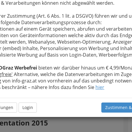
 & Verarbeitungen können nicht abgewählt werden.
rer Zustimmung (Art. 6 Abs. 1 lit. a DSGVO) führen wir und 
 folgende Datenverarbeitungsprozesse durch:
tionen auf einem Gerät speichern, abrufen und verarbeiten
iten von Geräteinformationen welche aktiv durch das Endg
telt werden, Webanalyse, Webseiten-Optimierung, Anzeige
r (embed) Inhalte, Personalisierung von Werbung und Inhal
lisierte Werbung auf Basis von Login-Daten, Werbeerfolg
thalle Graz - 4. November 2015 - 001
OGraz Werbefrei
bieten wir darüber hinaus um € 4,99/Mona
gfreie'
Alternative, welche die Datenverarbeitungen im Zuge
rgrößern
 von info-graz.at von vornherein auf das unbedingt notwen
beschränkt – nähere Infos dazu finden Sie
hier
Fotos ohne Logo
lesen Sie bitte die Bedingungen
llungen
Login
Zustimmen &
entation 2015