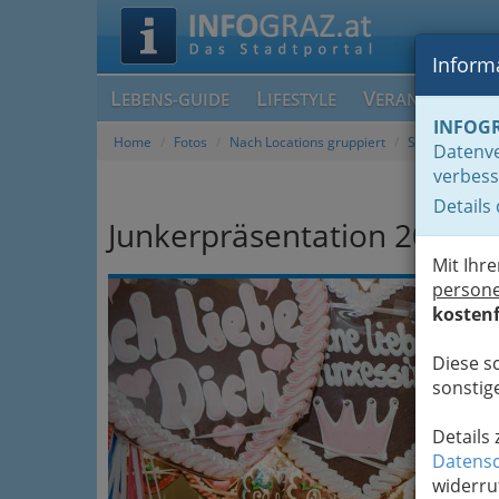
Informa
L
L
V
EBENS-GUIDE
IFESTYLE
ERANSTALTUN
INFOG
Home
Fotos
Nach Locations gruppiert
Stadthalle - g
Datenve
verbess
Details
Junkerpräsentation 2015
Mit Ihr
Previous
person
kostenf
Diese s
sonstige
Details
Datensc
widerru