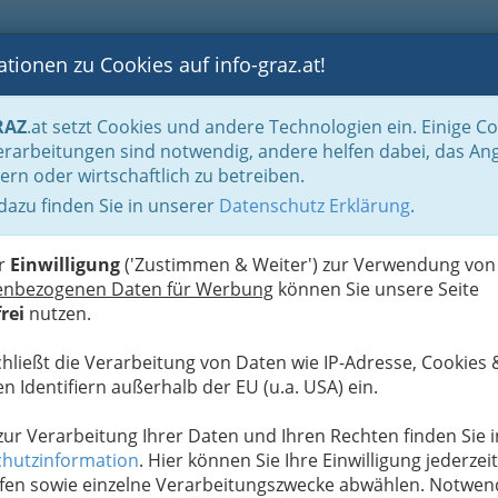
tionen zu Cookies auf info-graz.at!
B
F
G
B
GEN
LOGS
OTOS
ASTRONOMIE
RANCHEN
RAZ
.at setzt Cookies und andere Technologien ein. Einige C
rößte Veranstaltungshalle der Stadt
rarbeitungen sind notwendig, andere helfen dabei, das An
ern oder wirtschaftlich zu betreiben.
 dazu finden Sie in unserer
Datenschutz Erklärung
.
W
er
Einwilligung
('Zustimmen & Weiter') zur Verwendung von
enbezogenen Daten für Werbung
können Sie unsere Seite
Next
rei
nutzen.
chließt die Verarbeitung von Daten wie IP-Adresse, Cookies 
n Identifiern außerhalb der EU (u.a. USA) ein.
 zur Verarbeitung Ihrer Daten und Ihren Rechten finden Sie i
hutzinformation
. Hier können Sie Ihre Einwilligung jederzeit
fen sowie einzelne Verarbeitungszwecke abwählen. Notwen