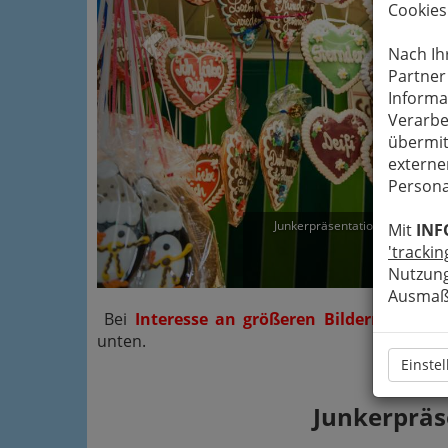
Cookies
Nach Ih
Partner
Informa
Verarbe
übermit
externe
Persona
Junkerpräsentation 2015 - Stad
Mit
INF
'trackin
Ve
Nutzung
Ausmaß 
Bei
Interesse an größeren Bildern oder 
unten.
Einste
Junkerpräs