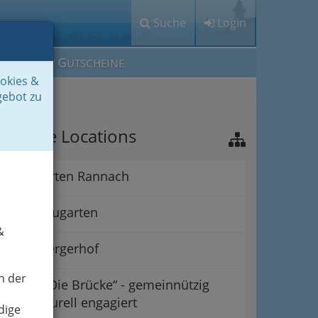
Suche
Login
M
G
EIN IG
UTSCHEINE
ookies &
gebot zu
ichtige Locations
Alpengarten Rannach
Grazer Augarten
&
Babenbergerhof
n der
Verein „Die Brücke“ - gemeinnützig
und kulturell engagiert
dige