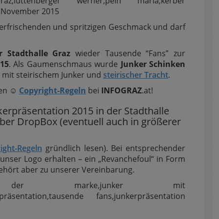
 erfrischenden und spritzigen Geschmack und darf
r Stadthalle Graz
wieder Tausende “Fans” zur
015
. Als Gaumenschmaus wurde
Junker Schinken
d mit steirischem Junker und
steirischer Tracht
.
gen
☺
Copyright-Regeln
bei
INFOGRAZ
.at!
kerpräsentation 2015 in der Stadthalle
r DropBox (eventuell auch in größerer
ight-Regeln
gründlich lesen). Bei entsprechender
unser Logo erhalten – ein „Revanchefoul“ in Form
ehört aber zu unserer Vereinbarung.