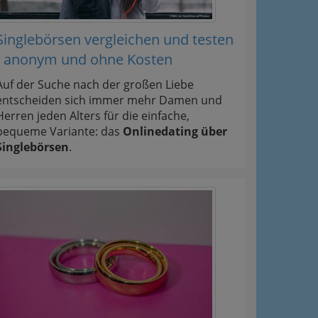
Singlebörsen vergleichen und testen
- anonym und ohne Kosten
Auf der Suche nach der großen Liebe
entscheiden sich immer mehr Damen und
Herren jeden Alters für die einfache,
bequeme Variante: das
Onlinedating über
Singlebörsen
.