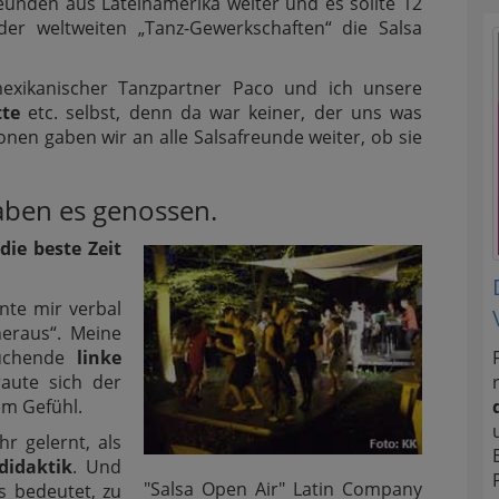
unden aus Lateinamerika weiter und es sollte 12
n der weltweiten „Tanz-Gewerkschaften“ die Salsa
mexikanischer Tanzpartner Paco und ich unsere
tte
etc. selbst, denn da war keiner, der uns was
nen gaben wir an alle Salsafreunde weiter, ob sie
aben es genossen.
die beste Zeit
nte mir verbal
heraus“. Meine
suchende
linke
aute sich der
m Gefühl.
r gelernt, als
didaktik
. Und
"Salsa Open Air" Latin Company
es bedeutet, zu