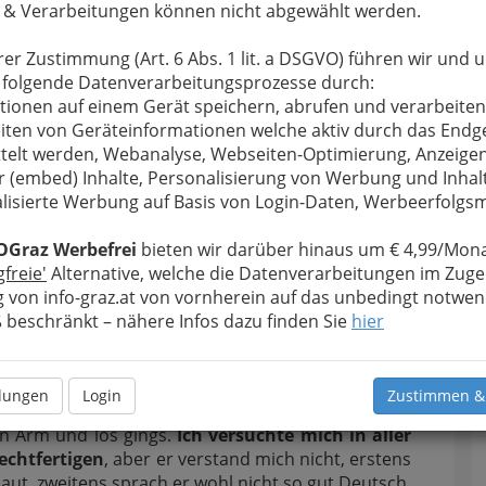
 & Verarbeitungen können nicht abgewählt werden.
von Graz, der
mso ominöser,
rer Zustimmung (Art. 6 Abs. 1 lit. a DSGVO) führen wir und 
g inakzeptabel
 folgende Datenverarbeitungsprozesse durch:
Für „höhere Töchter“ eigentlich
tionen auf einem Gerät speichern, abrufen und verarbeiten
völlig inakzeptabel – aber ein
 aufgeladene,
iten von Geräteinformationen welche aktiv durch das Endg
Tanz, der Lebensgefühl
 man sie sonst
telt werden, Webanalyse, Webseiten-Optimierung, Anzeige
vermittelt
 Augen aus dem
r (embed) Inhalte, Personalisierung von Werbung und Inhal
 einem Lokal!
lisierte Werbung auf Basis von Login-Daten, Werbeerfolg
nicht Disco Fox!
OGraz Werbefrei
bieten wir darüber hinaus um € 4,99/Mona
gfreie'
Alternative, welche die Datenverarbeitungen im Zuge
ältigt starrte ich die Tanzenden an. Starrte auf
 von info-graz.at von vornherein auf das unbedingt notwen
ste nicht was sie taten, und wurde bereits
beschränkt – nähere Infos dazu finden Sie
hier
h kann das nicht“ stammelte ich, damals bereits in
dliche Tanzlehrerin, und
kam mir sagenhaft blöd
llungen
Login
Zustimmen &
mir gegenüber schenkte mir ein seliges Lächeln,
n Arm und los gings.
Ich versuchte mich in aller
rechtfertigen
, aber er verstand mich nicht, erstens
laut, zweitens sprach er wohl nicht so gut Deutsch.