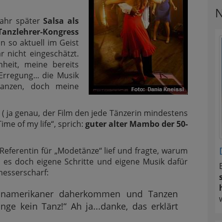
N
Jahr später
Salsa als
Tanzlehrer-Kongress
n so aktuell im Geist
r nicht eingeschätzt.
nheit, meine bereits
Erregung... die Musik
tanzen, doch meine
 ( ja genau, der Film den jede Tänzerin mindestens
ime of my life“, sprich:
guter alter Mambo der 50-
r Referentin für „Modetänze“ lief und fragte, warum
 es doch eigene Schritte und eigene Musik dafür
messerscharf:
teinamerikaner daherkommen und Tanzen
nge kein Tanz!“ Ah ja...danke, das erklärt