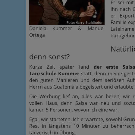
Er sei mit
ihn nach G
er Expor
Familie e
Daniela Kummer & Manuel
Lateiname
Ortega
dazugehör
Natürli
denn sonst?
Kurze Zeit später fand
der erste Sals
Tanzschule Kummer
statt, denn meine ges
den guten Manieren und dem seriösen Auft
Herrn aus Guatemala begeistert und erlaubte 
Die Werbung lief an, alles war bereit, wir
vollen Haus, denn Salsa war neu und sozu
kamen 5 Personen, wovon ich eine war.
Egal, wir starteten. Ich erwartete, sowohl Gru
Rest in längstens 10 Minuten zu beherrsch
tänzerisch in Übung.