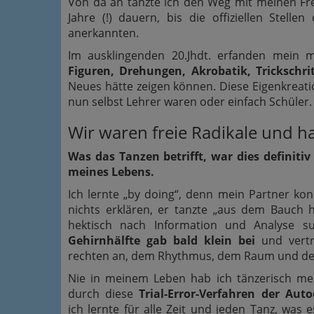
Von da an tanzte ich den Weg mit meinen Fre
Jahre (!) dauern, bis die offiziellen Stelle
anerkannten.
Im ausklingenden 20.Jhdt. erfanden mein 
Figuren, Drehungen, Akrobatik, Trickschri
Neues hätte zeigen können. Diese Eigenkreatio
nun selbst Lehrer waren oder einfach Schüler.
Wir waren freie Radikale und h
Was das Tanzen betrifft, war dies definitiv 
meines Lebens.
Ich lernte „by doing“, denn mein Partner kon
nichts erklären, er tanzte „aus dem Bauch 
hektisch nach Information und Analyse 
Gehirnhälfte gab bald klein bei
und vertr
rechten an, dem Rhythmus, dem Raum und de
Nie in meinem Leben hab ich tänzerisch meh
durch diese
Trial-Error-Verfahren der Auto
ich lernte für alle Zeit und jeden Tanz, was 