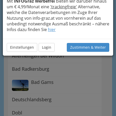
Mit
INFOGraz Werbefrei
bieten wir darüber hinaus
um € 4,99/Monat eine
'trackingfreie'
Alternative,
welche die Datenverarbeitungen im Zuge Ihrer
Nutzung von info-graz.at von vornherein auf das
unbedingt notwendige Ausmaß beschränkt – nähere
Infos dazu finden Sie
hier
Beisln, Bars, Pubs & Wein
Einstellungen
Login
Zustimmen & Weiter
Allerheiligen bei Wildon
Bad Radkersburg
Bad Gams
Deutschlandsberg
Dobl