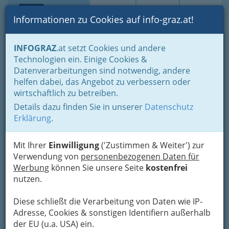
Toggle navi
Suche
Login
Menü
Informationen zu Cookies auf info-graz.at!
Home
Gastronomie
Beisln, Bars, Pubs & Wein
INFOGRAZ
.at setzt Cookies und andere
Buschenschenken oder Buschenschänken
Technologien ein. Einige Cookies &
Buschenschenken nach Orten
Datenverarbeitungen sind notwendig, andere
Buschenschank Stubenberg am See - Buschenschenken /
Buschenschänken
helfen dabei, das Angebot zu verbessern oder
wirtschaftlich zu betreiben.
Nav
Buschenschänken
Details dazu finden Sie in unserer
Datenschutz
Erklärung
.
Stubenberg am See
Mit Ihrer
Einwilligung
('Zustimmen & Weiter') zur
Verwendung von
personenbezogenen Daten für
Bezirksauswahl
Werbung
können Sie unsere Seite
kostenfrei
Alle Bezirke
nutzen.
Diese schließt die Verarbeitung von Daten wie IP-
1
Buschenschank Haider -
Adresse, Cookies & sonstigen Identifiern außerhalb
Glojachhof
der EU (u.a. USA) ein.