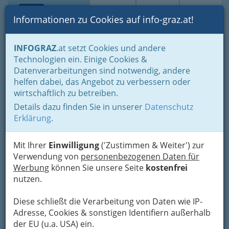
Toggle navi
Suche
Login
Menü
Informationen zu Cookies auf info-graz.at!
Home
Fotos
Festivals und Veranstaltungsreihen
Elevate
INFOGRAZ
.at setzt Cookies und andere
Technologien ein. Einige Cookies &
Datenverarbeitungen sind notwendig, andere
Elevate Festival Graz -
helfen dabei, das Angebot zu verbessern oder
Festival für Musik, Kunst
wirtschaftlich zu betreiben.
und Politischen Diskurs
Details dazu finden Sie in unserer
Datenschutz
Erklärung
.
Elevate Festival, das Schloßberg-
Mit Ihrer
Einwilligung
('Zustimmen & Weiter') zur
Festival
Verwendung von
personenbezogenen Daten für
Werbung
können Sie unsere Seite
kostenfrei
nutzen.
Diese schließt die Verarbeitung von Daten wie IP-
Adresse, Cookies & sonstigen Identifiern außerhalb
der EU (u.a. USA) ein.