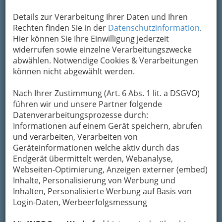
Details zur Verarbeitung Ihrer Daten und Ihren
Rechten finden Sie in der
Datenschutzinformation
.
Hier können Sie Ihre Einwilligung jederzeit
widerrufen sowie einzelne Verarbeitungszwecke
abwählen. Notwendige Cookies & Verarbeitungen
Seit 2012 werden die ‚Elevate Awards‘ vergeben.
können nicht abgewählt werden.
Klicken Sie auf das Bild – Sie werden dann, wie bei
allen Bildern hier, die ‚Sache näher betrachten‘
Nach Ihrer Zustimmung (Art. 6 Abs. 1 lit. a DSGVO)
können.
führen wir und unsere Partner folgende
Mit Liki Lauda, Airlines oder E-Sports hat das
Datenverarbeitungsprozesse durch:
Elevate Festival in Graz
definitiv wenig zu tun.
Informationen auf einem Gerät speichern, abrufen
und verarbeiten, Verarbeiten von
Elevate am Grazer Schloßberg (und anderen
Geräteinformationen welche aktiv durch das
Orten) ist ein international bekanntes, alljährlich
Endgerät übermittelt werden, Webanalyse,
stattfindendes
Webseiten-Optimierung, Anzeigen externer (embed)
Inhalte, Personalisierung von Werbung und
Event rund um Musik, Kunst und
Inhalten, Personalisierte Werbung auf Basis von
politischen Diskurs.
Login-Daten, Werbeerfolgsmessung
Der Grund, warum das Internet zu Elevate
teilweise unerwartete Treffer liefert, liegt an der