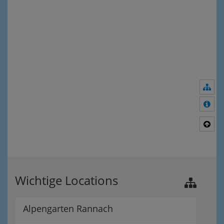
Nav
Meh
Nac
Wichtige Locations
Alpengarten Rannach