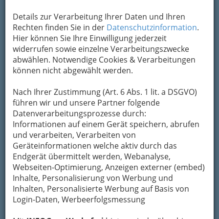
DOUBLE PENETRATION - 4 Year Anniversary - Dom im Berg
Details zur Verarbeitung Ihrer Daten und Ihren
Graz - Samstag, 8. November 2014 - 001
Rechten finden Sie in der
Datenschutzinformation
.
Hier können Sie Ihre Einwilligung jederzeit
Vergrößern
widerrufen sowie einzelne Verarbeitungszwecke
abwählen. Notwendige Cookies & Verarbeitungen
können nicht abgewählt werden.
Dom im Berg Graz
Samstag, 8. November 2014
Nach Ihrer Zustimmung (Art. 6 Abs. 1 lit. a DSGVO)
führen wir und unsere Partner folgende
DOUBLE PENETRATION - 4 Year
Datenverarbeitungsprozesse durch:
Anniversary
Informationen auf einem Gerät speichern, abrufen
und verarbeiten, Verarbeiten von
Geräteinformationen welche aktiv durch das
Endgerät übermittelt werden, Webanalyse,
Webseiten-Optimierung, Anzeigen externer (embed)
Inhalte, Personalisierung von Werbung und
Inhalten, Personalisierte Werbung auf Basis von
Login-Daten, Werbeerfolgsmessung