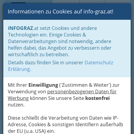
Toggle navi
Suche
Login
Menü
Informationen zu Cookies auf info-graz.at!
Home
Fotos
Nach Locations gruppiert
Die Innenstadt
INFOGRAZ
.at setzt Cookies und andere
Technologien ein. Einige Cookies &
Datenverarbeitungen sind notwendig, andere
4 Year Anniversary -
helfen dabei, das Angebot zu verbessern oder
DOUBLE PENETRATION
wirtschaftlich zu betreiben.
Details dazu finden Sie in unserer
Datenschutz
Previous
Next
Erklärung
.
Mit Ihrer
Einwilligung
('Zustimmen & Weiter') zur
Verwendung von
personenbezogenen Daten für
Werbung
können Sie unsere Seite
kostenfrei
nutzen.
Diese schließt die Verarbeitung von Daten wie IP-
Adresse, Cookies & sonstigen Identifiern außerhalb
der EU (u.a. USA) ein.