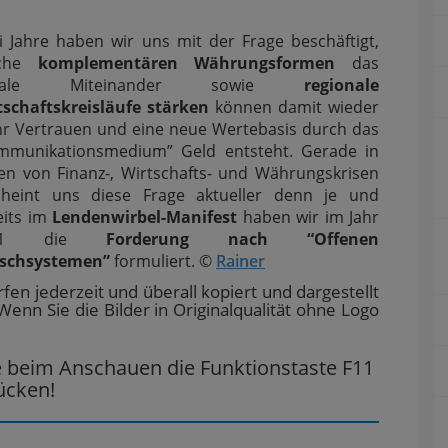
i Jahre haben wir uns mit der Frage beschäftigt,
lche
komplementären Währungsformen
das
ziale Miteinander sowie
regionale
tschaftskreisläufe stärken
können damit wieder
r Vertrauen und eine neue Wertebasis durch das
mmunikationsmedium” Geld entsteht. Gerade in
ten von Finanz-, Wirtschafts- und Währungskrisen
cheint uns diese Frage aktueller denn je und
eits im
Lendenwirbel-Manifest
haben wir im Jahr
011 die
Forderung nach “Offenen
schsystemen”
formuliert. ©
Rainer
fen jederzeit und überall kopiert und dargestellt
Wenn Sie die Bilder in Originalqualität ohne Logo
e beim Anschauen die Funktionstaste F11
ücken!