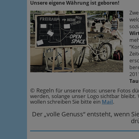
Unsere eigene Währung ist geboren!
Zwe
we
so
Wir
meh
“Ko
Zei
ers
ber
2
Tau
© Regeln
für unsere Fotos: unsere Fotos dür
werden, solange unser Logo sichtbar bleibt. 
wollen schreiben Sie bitte ein
Mail
.
Der „volle Genuss“ entsteht, wenn Si
dr