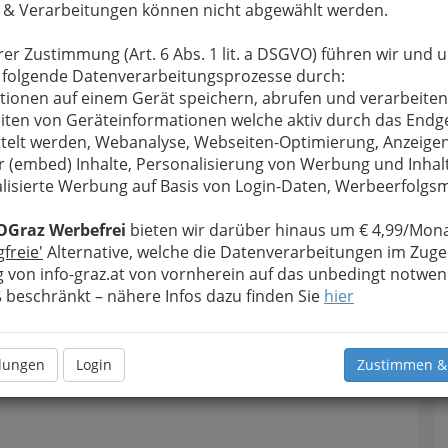
 & Verarbeitungen können nicht abgewählt werden.
rer Zustimmung (Art. 6 Abs. 1 lit. a DSGVO) führen wir und 
 folgende Datenverarbeitungsprozesse durch:
tionen auf einem Gerät speichern, abrufen und verarbeiten
iten von Geräteinformationen welche aktiv durch das Endg
telt werden, Webanalyse, Webseiten-Optimierung, Anzeige
r (embed) Inhalte, Personalisierung von Werbung und Inhal
lisierte Werbung auf Basis von Login-Daten, Werbeerfolg
OGraz Werbefrei
bieten wir darüber hinaus um € 4,99/Mona
- 11.5.2012 - 001
gfreie'
Alternative, welche die Datenverarbeitungen im Zuge
 von info-graz.at von vornherein auf das unbedingt notwen
rgrößern
beschränkt – nähere Infos dazu finden Sie
hier
elfältig
llungen
Login
Zustimmen &