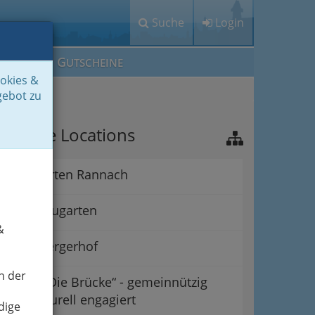
Suche
Login
M
G
EIN IG
UTSCHEINE
ookies &
gebot zu
ichtige Locations
Alpengarten Rannach
Grazer Augarten
&
Babenbergerhof
n der
Verein „Die Brücke“ - gemeinnützig
und kulturell engagiert
dige