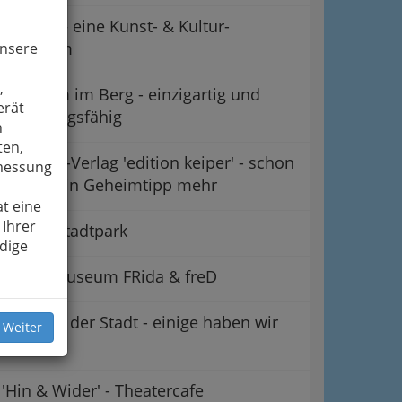
CuntRa – eine Kunst- & Kultur-
Plattform
unsere
,
Der Dom im Berg - einzigartig und
erät
wandlungsfähig
n
ten,
Literatur-Verlag 'edition keiper' - schon
smessung
lange kein Geheimtipp mehr
t eine
 Ihrer
Forum Stadtpark
dige
Kindermuseum FRida & freD
Galerien der Stadt - einige haben wir
 Weiter
'einzeln'
'Hin & Wider' - Theatercafe