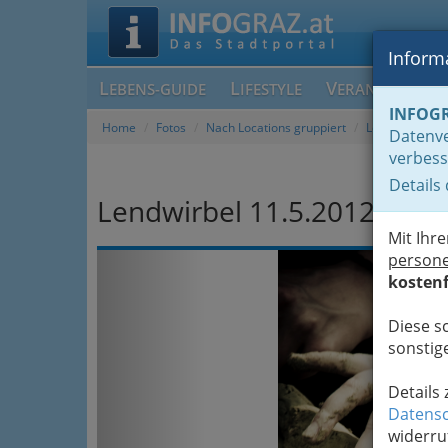
Informa
L
L
V
EBENS-GUIDE
IFESTYLE
ERANSTALTUN
INFOG
Home
Fotos
Nach Locations gruppiert
Lendviertel
Datenve
verbess
Details
Lendwirbel 11.5.2012
Mit Ihr
Previous
person
kostenf
Diese s
sonstige
Details
Datensc
widerru