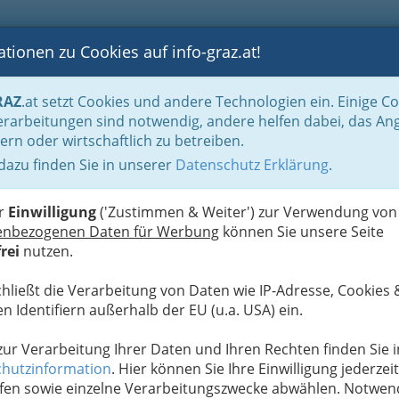
tionen zu Cookies auf info-graz.at!
B
F
G
B
GEN
LOGS
OTOS
ASTRONOMIE
RANCHEN
RAZ
.at setzt Cookies und andere Technologien ein. Einige C
rarbeitungen sind notwendig, andere helfen dabei, das An
ern oder wirtschaftlich zu betreiben.
 dazu finden Sie in unserer
Datenschutz Erklärung
.
W
er
Einwilligung
('Zustimmen & Weiter') zur Verwendung von
enbezogenen Daten für Werbung
können Sie unsere Seite
Next
rei
nutzen.
chließt die Verarbeitung von Daten wie IP-Adresse, Cookies 
n Identifiern außerhalb der EU (u.a. USA) ein.
 zur Verarbeitung Ihrer Daten und Ihren Rechten finden Sie i
hutzinformation
. Hier können Sie Ihre Einwilligung jederzeit
fen sowie einzelne Verarbeitungszwecke abwählen. Notwen