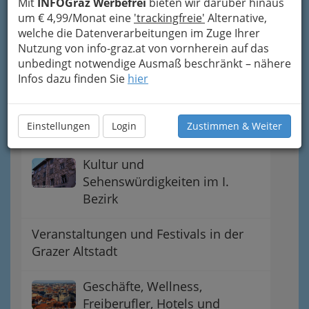
I. Bezirk - Innere Stadt
Mit
INFOGraz Werbefrei
bieten wir darüber hinaus
um € 4,99/Monat eine
'trackingfreie'
Alternative,
welche die Datenverarbeitungen im Zuge Ihrer
1. Bezirk: Handel, Gewerbe
Nutzung von info-graz.at von vornherein auf das
und Gastronomie
unbedingt notwendige Ausmaß beschränkt – nähere
Infos dazu finden Sie
hier
Drei Zentren der politischen
Macht des Bundeslandes
Einstellungen
Login
Zustimmen & Weiter
Steiermark
Kultur und
Sehenswürdigkeiten im I.
Bezirk
Veranstaltungen und Festivals in der
Grazer Altstadt
Geschäfte, Wellness,
Freiberufler, Hotels und