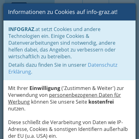
Toggle navi
Suche
Login
Menü
Informationen zu Cookies auf info-graz.at!
Home
Lifestyle
die liebens- und lebenswerte Stadt
INFOGRAZ
.at setzt Cookies und andere
1. Innere Stadt
Technologien ein. Einige Cookies &
Herrengasse - barocke Prachtstraße im Zentrum
Datenverarbeitungen sind notwendig, andere
A1 Telekom Austria
Nav
helfen dabei, das Angebot zu verbessern oder
wirtschaftlich zu betreiben.
Aktiengesellschaft - A1-Shop
Details dazu finden Sie in unserer
Datenschutz
Shopping NORD
Erklärung
.
Wienerstraße 351 EKZ-Nord Top 2/6, 8051 Graz
+43 800 664 100
Mit Ihrer
Einwilligung
('Zustimmen & Weiter') zur
Verwendung von
personenbezogenen Daten für
Werbung
können Sie unsere Seite
kostenfrei
nutzen.
Karte
Diese schließt die Verarbeitung von Daten wie IP-
Adresse, Cookies & sonstigen Identifiern außerhalb
der EU (u.a. USA) ein.
Adresse mit Google Maps anschauen