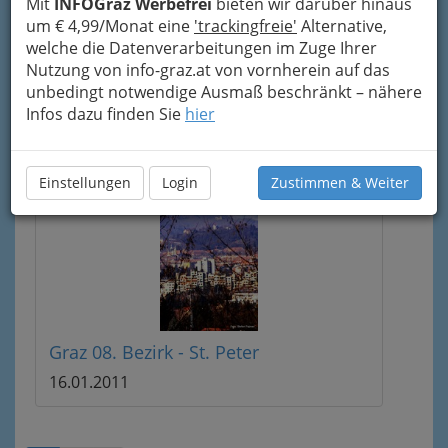
Mit
INFOGraz Werbefrei
bieten wir darüber hinaus
zahlreicher Firmen und Institutionen, wie zum
um € 4,99/Monat eine
'trackingfreie'
Alternative,
Beispiel dem
Institut für
Weltraumforschung
,
welche die Datenverarbeitungen im Zuge Ihrer
IWF
, ein Forschungs- und Entwicklungspartner
Nutzung von info-graz.at von vornherein auf das
von großer internationaler Bedeutung.
unbedingt notwendige Ausmaß beschränkt – nähere
Infos dazu finden Sie
hier
Sie können das jeweilige
Bild bzw. die Bildrechte
erwerben
, Anfragen per Mail (Klick links).
Einstellungen
Login
Zustimmen & Weiter
Graz 08. Bezirk - St. Peter
16.01.2011