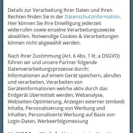
Details zur Verarbeitung Ihrer Daten und Ihren
Rechten finden Sie in der
Datenschutzinformation
.
Hier können Sie Ihre Einwilligung jederzeit
In den
widerrufen sowie einzelne Verarbeitungszwecke
abwählen. Notwendige Cookies & Verarbeitungen
können nicht abgewählt werden.
Nach Ihrer Zustimmung (Art. 6 Abs. 1 lit. a DSGVO)
letzten Jahrzehnten entstandene teils
führen wir und unsere Partner folgende
architektonisch interessante
Wohnsiedlungen
,
Datenverarbeitungsprozesse durch:
die gute
Infrastruktur
und ein hoher Anteil
Informationen auf einem Gerät speichern, abrufen
unberührter
Natur
praktisch vor der Haustüre
und verarbeiten, Verarbeiten von
machen den 8. Bezirk zu einem der beliebtesten
Geräteinformationen welche aktiv durch das
Grazer Wohngebiete.
Endgerät übermittelt werden, Webanalyse,
Webseiten-Optimierung, Anzeigen externer (embed)
Aber St. Peter hat noch mehr zu bieten.
Inhalte, Personalisierung von Werbung und
Fans des Sk Sturm Graz können „ihren“ Kickern
Inhalten, Personalisierte Werbung auf Basis von
im
Trainingszentrum Messendorf
auf die
Login-Daten, Werbeerfolgsmessung
Wadln schauen, und gleich in der Nähe ist das
Business Center Messendorf
Standort