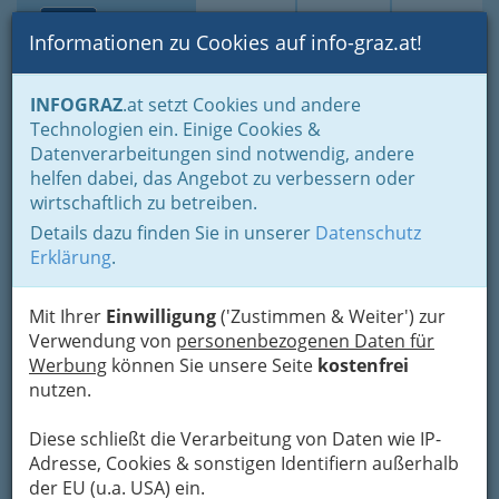
Toggle navi
Suche
Login
Menü
Informationen zu Cookies auf info-graz.at!
Home
Lifestyle
die liebens- und lebenswerte Stadt
INFOGRAZ
.at setzt Cookies und andere
VIII. St. Peter
Technologien ein. Einige Cookies &
Datenverarbeitungen sind notwendig, andere
Nav
Bilder aus dem 8. Bezirk:
helfen dabei, das Angebot zu verbessern oder
wirtschaftlich zu betreiben.
Graz - St. Peter
Details dazu finden Sie in unserer
Datenschutz
Erklärung
.
Graz St. Peter - geprägt durch
hohe Wohnqualität und
Mit Ihrer
Einwilligung
('Zustimmen & Weiter') zur
naturbelassene Landschaft.
Verwendung von
personenbezogenen Daten für
Werbung
können Sie unsere Seite
kostenfrei
Durch das von Gustav Peichl geplante
ORF
nutzen.
Landesstudio Steiermark
und die Druckerei
„Druck Styria“ ist der Bezirk wohl das
mediale
Diese schließt die Verarbeitung von Daten wie IP-
Zentrum der Stadt
.
Adresse, Cookies & sonstigen Identifiern außerhalb
der EU (u.a. USA) ein.