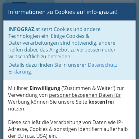
Toggle navi
Suche
Login
Menü
Informationen zu Cookies auf info-graz.at!
Home
Lifestyle
die liebens- und lebenswerte Stadt
INFOGRAZ
.at setzt Cookies und andere
6. Jakomini
Technologien ein. Einige Cookies &
Datenverarbeitungen sind notwendig, andere
6. Bezirk Graz Jakomini
helfen dabei, das Angebot zu verbessern oder
wirtschaftlich zu betreiben.
Der Bezirk Jakomini liegt auf dem
Details dazu finden Sie in unserer
Datenschutz
Erklärung
.
linken Murufer südlich der
Inneren Stadt.
Mit Ihrer
Einwilligung
('Zustimmen & Weiter') zur
Er wird westlich von der Mur und
Verwendung von
personenbezogenen Daten für
östlich von der Petersgasse begrenzt,
Werbung
können Sie unsere Seite
kostenfrei
reicht im Süden bis zum Fußballstadion
nutzen.
UPC Arena und im Norden bis zum
Jakominiplatz.
Diese schließt die Verarbeitung von Daten wie IP-
Adresse, Cookies & sonstigen Identifiern außerhalb
der EU (u.a. USA) ein.