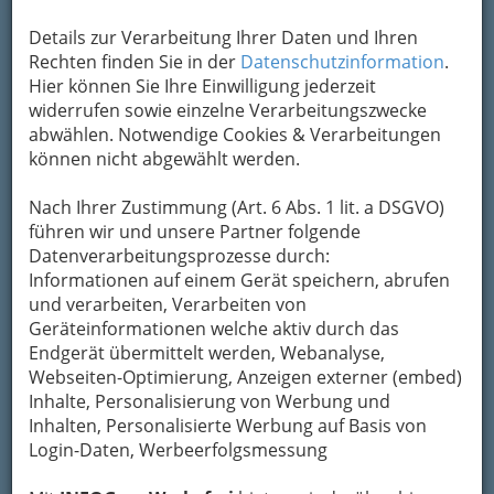
Details zur Verarbeitung Ihrer Daten und Ihren
Rechten finden Sie in der
Datenschutzinformation
.
Hier können Sie Ihre Einwilligung jederzeit
Auf einer
widerrufen sowie einzelne Verarbeitungszwecke
abwählen. Notwendige Cookies & Verarbeitungen
können nicht abgewählt werden.
Nach Ihrer Zustimmung (Art. 6 Abs. 1 lit. a DSGVO)
Fläche von 4,06 km² leben hier fast 30 000
führen wir und unsere Partner folgende
Menschen, was diesen Bezirk zu dem
Datenverarbeitungsprozesse durch:
einwohnerreichsten macht und einer
Informationen auf einem Gerät speichern, abrufen
Bevölkerungsdichte von rund 7.400 Bewohnern
und verarbeiten, Verarbeiten von
je km² entspricht.
Geräteinformationen welche aktiv durch das
Endgerät übermittelt werden, Webanalyse,
Seit 1899 besitzt der VI. Grazer Bezirk seine
Webseiten-Optimierung, Anzeigen externer (embed)
heutigen Grenzen und verdankt seinen Namen
Inhalte, Personalisierung von Werbung und
Casper Andreas Edler von Jakomini
, der aus
Inhalten, Personalisierte Werbung auf Basis von
einer angesehenen Familie stammte, die im
Login-Daten, Werbeerfolgsmessung
Raum Fiume und Görz ansässig war und dem
niedrigen Adelsstand angehörte. Nachdem er 20