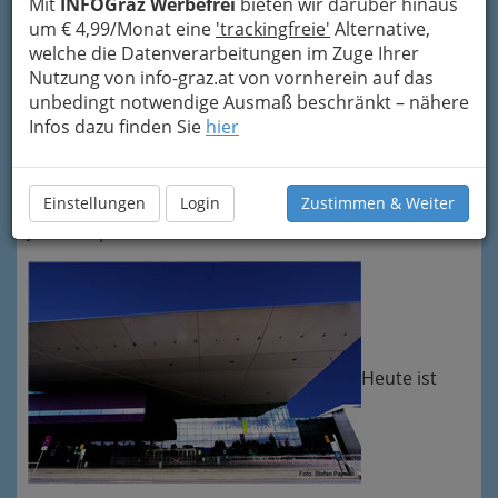
Mit
INFOGraz Werbefrei
bieten wir darüber hinaus
Jahre in Cilli (Slowenien) als Postmeister tätig
um € 4,99/Monat eine
'trackingfreie'
Alternative,
war, zog er 1780 nach Graz. Im Jahre 1784
welche die Datenverarbeitungen im Zuge Ihrer
ersteigerte von Jakomini große Gründe im
Nutzung von info-graz.at von vornherein auf das
Süden der Altstadt,
auf denen er seine „eigene“
unbedingt notwendige Ausmaß beschränkt – nähere
Vorstadt errichtete, die er nach dem Kaiser
Infos dazu finden Sie
hier
„Josefstadt“ benannte. Nach dem Tod Josefs II.
kam aber sehr schnell die Bezeichnung Jakomini
auf. Sein neuer Herrschaftsmittelpunkt war der
Einstellungen
Login
Zustimmen & Weiter
Neuhof – auch „Alte Post“ genannt – am
Jakominiplatz.
Heute ist