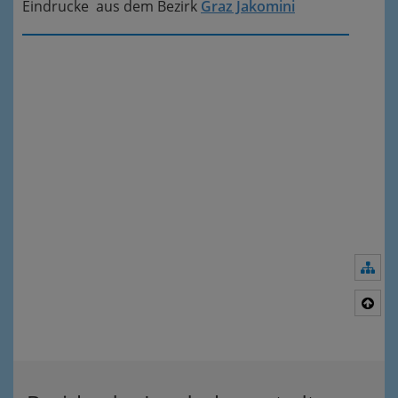
Eindrucke aus dem Bezirk
Graz Jakomini
Nav
Nac