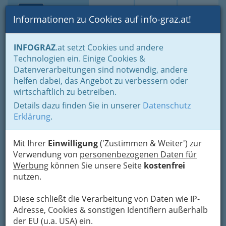
Toggle navi
Suche
Login
Menü
Informationen zu Cookies auf info-graz.at!
Home
Lifestyle
die liebens- und lebenswerte Stadt
INFOGRAZ
.at setzt Cookies und andere
1. Innere Stadt
Kultur und Sehenswürdigkeiten im I. Bezirk
Technologien ein. Einige Cookies &
Datenverarbeitungen sind notwendig, andere
Kultur und
helfen dabei, das Angebot zu verbessern oder
wirtschaftlich zu betreiben.
Sehenswürdigkeiten im I.
Details dazu finden Sie in unserer
Datenschutz
Bezirk von Graz
Erklärung
.
Mehr
Bilder der Grazer Sehenswürdikeiten
-
Mit Ihrer
Einwilligung
('Zustimmen & Weiter') zur
wenn Sie auch ein besonders schönes zur
Verwendung von
personenbezogenen Daten für
Verfügung stellen wollen....
Werbung
können Sie unsere Seite
kostenfrei
Kulturhauptstadtjahr 2003 -
nutzen.
auch heute noch spürbar - Graz
Diese schließt die Verarbeitung von Daten wie IP-
bleibt Kulturhauptstadt
Adresse, Cookies & sonstigen Identifiern außerhalb
der EU (u.a. USA) ein.