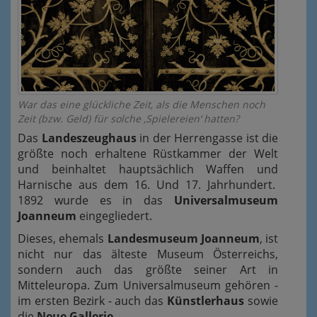
War das eine glückliche Zeit, als die Menschen noch
Zeit (bzw. Geld) für solche ‚Spielereien‘ hatten?
Das
Landeszeughaus
in der Herrengasse ist die
größte noch erhaltene Rüstkammer der Welt
und beinhaltet hauptsächlich Waffen und
Harnische aus dem 16. Und 17. Jahrhundert.
1892 wurde es in das
Universalmuseum
Joanneum
eingegliedert.
Dieses, ehemals
Landesmuseum Joanneum
, ist
nicht nur das älteste Museum Österreichs,
sondern auch das größte seiner Art in
Mitteleuropa. Zum Universalmuseum gehören -
im ersten Bezirk - auch das
Künstlerhaus
sowie
die
Neue Gallerie.