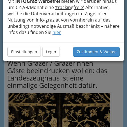
Mit
INFOGraz Werbefrei
bieten wir darüber hinaus
um € 4,99/Monat eine
'trackingfreie'
Alternative,
welche die Datenverarbeitungen im Zuge Ihrer
Nutzung von info-graz.at von vornherein auf das
unbedingt notwendige Ausmaß beschränkt – nähere
Infos dazu finden Sie
hier
Einstellungen
Login
Zustimmen & Weiter
Wenn Grazer / Grazerinnen
Gäste beeindrucken wollen: das
Landeszeughaus ist eine
einmalige Gelegenheit dafür.