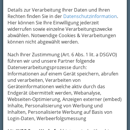
Details zur Verarbeitung Ihrer Daten und Ihren
Rechten finden Sie in der
Datenschutzinformation
.
Hier können Sie Ihre Einwilligung jederzeit
widerrufen sowie einzelne Verarbeitungszwecke
abwählen. Notwendige Cookies & Verarbeitungen
können nicht abgewählt werden.
Nach Ihrer Zustimmung (Art. 6 Abs. 1 lit. a DSGVO)
führen wir und unsere Partner folgende
Datenverarbeitungsprozesse durch:
Grazer Murinsel vom New Yorker Künstler und
Informationen auf einem Gerät speichern, abrufen
Designer Vito Acconci
und verarbeiten, Verarbeiten von
Geräteinformationen welche aktiv durch das
Anlässlich des Kulturhauptstadtjahres 2003
Endgerät übermittelt werden, Webanalyse,
wurde inmitten der Mur die
Grazer Murinsel
Webseiten-Optimierung, Anzeigen externer (embed)
vom New Yorker Künstler Vito Acconci errichtet.
Inhalte, Personalisierung von Werbung und
Die 50 m lange und 20 m breite Muschelform ist
Inhalten, Personalisierte Werbung auf Basis von
ein spektakuläres Objekt, auf dem sich ein Café
Login-Daten, Werbeerfolgsmessung
und ein Kinderspielplatz befinden, und das auch
für kulturelle Veranstaltungen genutzt wird.