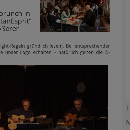
brunch in
tanEsprit”
ößerer
ght-Regeln gründlich lesen). Bei entsprechender
 unser Logo erhalten – natürlich gelten die ©-
T
N