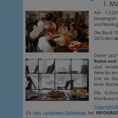
1. M
Am 1.3.2
beswingten
und Musik g
Die Band “G
2015 dem
S
Dieser Jaz
Roma und S
und verede
Amerika ko
tritt als Q
einer Klarin
Die Kultur
Kleinkunst b
Copyright-
für den optimalen Download
bei
INFOGRAZ