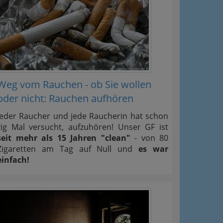
Weg vom Rauchen - ob Sie wollen
oder nicht: Rauchen aufhören
Jeder Raucher und jede Raucherin hat schon
zig Mal versucht, aufzuhören! Unser GF ist
seit mehr als 15 Jahren "clean"
- von 80
Zigaretten am Tag auf Null und
es war
einfach!