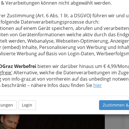
 & Verarbeitungen können nicht abgewählt werden.
rer Zustimmung (Art. 6 Abs. 1 lit. a DSGVO) führen wir und 
 folgende Datenverarbeitungsprozesse durch:
tionen auf einem Gerät speichern, abrufen und verarbeiten
iten von Geräteinformationen welche aktiv durch das Endg
telt werden, Webanalyse, Webseiten-Optimierung, Anzeige
r (embed) Inhalte, Personalisierung von Werbung und Inhal
lisierte Werbung auf Basis von Login-Daten, Werbeerfolg
atinee mit “GitanEsprit” - 1. März 2015 -
001
OGraz Werbefrei
bieten wir darüber hinaus um € 4,99/Mona
gfreie'
Alternative, welche die Datenverarbeitungen im Zuge
rgrößern
 von info-graz.at von vornherein auf das unbedingt notwen
beschränkt – nähere Infos dazu finden Sie
hier
llungen
Login
Zustimmen &