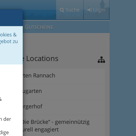
Suche
Login
M
G
EIN IG
UTSCHEINE
ookies &
gebot zu
ichtige Locations
Alpengarten Rannach
Grazer Augarten
&
Babenbergerhof
n der
Verein „Die Brücke“ - gemeinnützig
und kulturell engagiert
dige