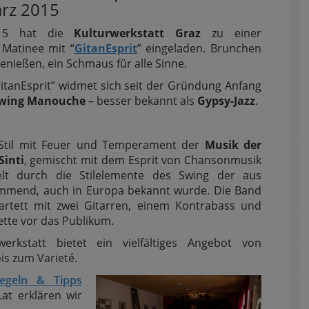
ärz 2015
015 hat die
Kulturwerkstatt Graz
zu einer
 Matinee mit “
GitanEsprit
” eingeladen. Brunchen
enießen, ein Schmaus für alle Sinne.
itanEsprit” widmet sich seit der Gründung Anfang
wing Manouche
– besser bekannt als
Gypsy-Jazz
.
z-Stil mit Feuer und Temperament der
Musik der
inti
, gemischt mit dem Esprit von Chansonmusik
lt durch die Stilelemente des Swing der aus
mmend, auch in Europa bekannt wurde. Die Band
uartett mit zwei Gitarren, einem Kontrabass und
ette vor das Publikum.
werkstatt bietet ein vielfältiges Angebot von
is zum Varieté.
Regeln & Tipps
.at erklären wir