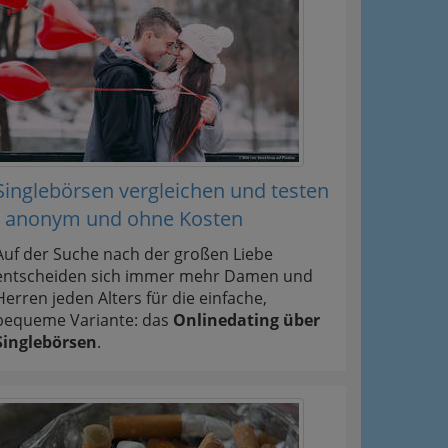
ation
Information
 Oben
Singlebörsen vergleichen und testen
- anonym und ohne Kosten
Auf der Suche nach der großen Liebe
entscheiden sich immer mehr Damen und
Herren jeden Alters für die einfache,
bequeme Variante: das
Onlinedating über
Singlebörsen
.