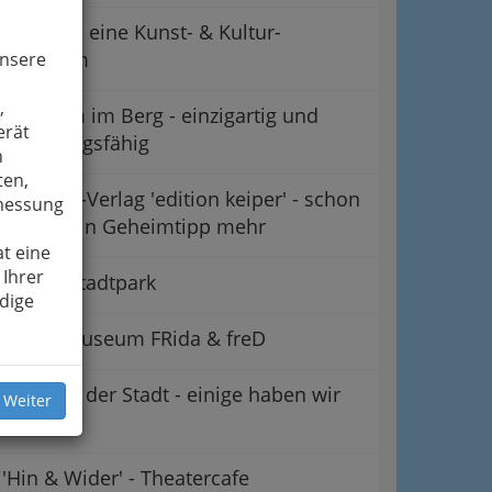
CuntRa – eine Kunst- & Kultur-
Plattform
unsere
,
Der Dom im Berg - einzigartig und
erät
wandlungsfähig
n
ten,
Literatur-Verlag 'edition keiper' - schon
smessung
lange kein Geheimtipp mehr
t eine
 Ihrer
Forum Stadtpark
dige
Kindermuseum FRida & freD
Galerien der Stadt - einige haben wir
 Weiter
'einzeln'
'Hin & Wider' - Theatercafe