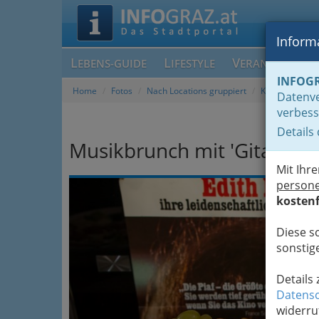
Informa
L
L
V
EBENS-GUIDE
IFESTYLE
ERANSTALTUN
INFOG
Home
Fotos
Nach Locations gruppiert
Kulturwerkstat
Datenve
verbess
Details
Musikbrunch mit 'GitanEspr
Mit Ihr
Previous
person
kostenf
Diese s
sonstige
Details
Datensc
widerru