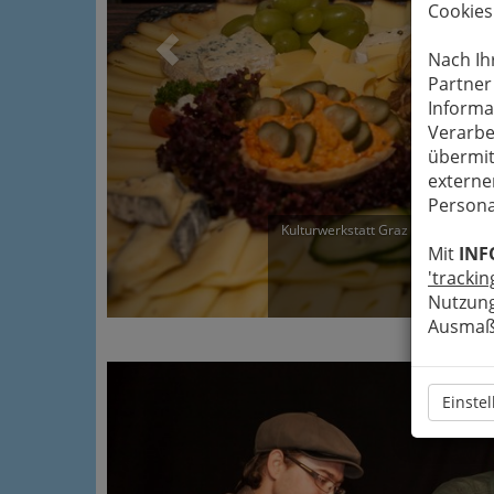
Cookies
Nach Ih
Partner
Informa
Verarbe
übermit
externe
Persona
Kulturwerkstatt Graz - beswingte M
Mit
INF
'trackin
Ve
Nutzung
Ausmaß 
Einste