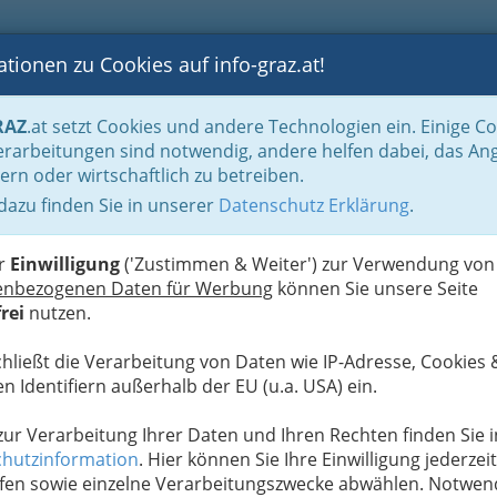
tionen zu Cookies auf info-graz.at!
B
F
G
B
GEN
LOGS
OTOS
ASTRONOMIE
RANCHEN
RAZ
.at setzt Cookies und andere Technologien ein. Einige C
t
rarbeitungen sind notwendig, andere helfen dabei, das An
ern oder wirtschaftlich zu betreiben.
 dazu finden Sie in unserer
Datenschutz Erklärung
.
W
it'
er
Einwilligung
('Zustimmen & Weiter') zur Verwendung von
enbezogenen Daten für Werbung
können Sie unsere Seite
Next
rei
nutzen.
chließt die Verarbeitung von Daten wie IP-Adresse, Cookies 
n Identifiern außerhalb der EU (u.a. USA) ein.
 zur Verarbeitung Ihrer Daten und Ihren Rechten finden Sie i
hutzinformation
. Hier können Sie Ihre Einwilligung jederzeit
fen sowie einzelne Verarbeitungszwecke abwählen. Notwen