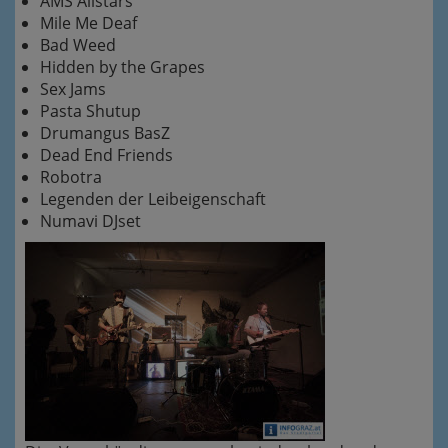
AMS Allstars
Mile Me Deaf
Bad Weed
Hidden by the Grapes
Sex Jams
Pasta Shutup
Drumangus BasZ
Dead End Friends
Robotra
Legenden der Leibeigenschaft
Numavi DJset