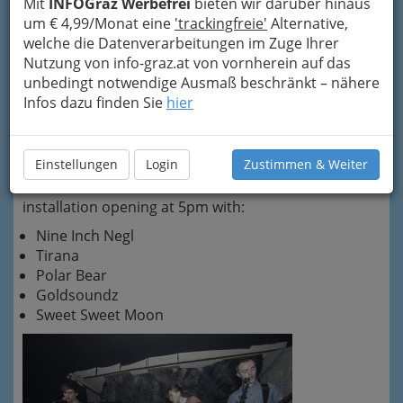
Mit
INFOGraz Werbefrei
bieten wir darüber hinaus
Papierfabrik
- allein die Vorankündigung war
um € 4,99/Monat eine
'trackingfreie'
Alternative,
schon beeindruckend:
welche die Datenverarbeitungen im Zuge Ihrer
we'd love to invite you to
celebrate the 10th
Nutzung von info-graz.at von vornherein auf das
anniversary of tweety party
and numavi
unbedingt notwendige Ausmaß beschränkt – nähere
records with us. there will be
more than twenty
Infos dazu finden Sie
hier
bands playing
, lovely people who do record
spinning and visuals and many other cool things
happening, such as a lottery and a
retrospective
Einstellungen
Login
Zustimmen & Weiter
installation about the label
.
installation opening at 5pm with:
Nine Inch Negl
Tirana
Polar Bear
Goldsoundz
Sweet Sweet Moon