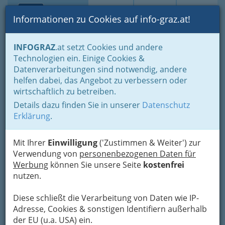
Toggle navi
Suche
Login
Menü
Informationen zu Cookies auf info-graz.at!
Home
Fotos
Nach Locations gruppiert
INFOGRAZ
.at setzt Cookies und andere
Kunstfreiraum Papierfabrik
Technologien ein. Einige Cookies &
Datenverarbeitungen sind notwendig, andere
tweety party –10th
helfen dabei, das Angebot zu verbessern oder
wirtschaftlich zu betreiben.
anniversary - Kunstfreiraum
Details dazu finden Sie in unserer
Datenschutz
Papierfabrik
Erklärung
.
Previous
Next
Mit Ihrer
Einwilligung
('Zustimmen & Weiter') zur
Verwendung von
personenbezogenen Daten für
Werbung
können Sie unsere Seite
kostenfrei
nutzen.
Diese schließt die Verarbeitung von Daten wie IP-
Adresse, Cookies & sonstigen Identifiern außerhalb
der EU (u.a. USA) ein.