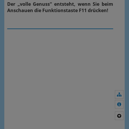
Der „volle Genuss“ entsteht, wenn Sie beim
Anschauen die Funktionstaste F11 drücken!
Nav
Meh
Nac