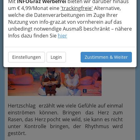
Mit
INFOGraz Werbefrei
bieten wir darüber hinaus
theater
, in Kooperation mit dem
um € 4,99/Monat eine
'trackingfreie'
Alternative,
Wirtschaftskundlichen BRG Graz
und der
welche die Datenverarbeitungen im Zuge Ihrer
Neuen Musikmittelschule Graz-
Nutzung von info-graz.at von vornherein auf das
Ferdinandeum
.
unbedingt notwendige Ausmaß beschränkt – nähere
Infos dazu finden Sie
hier
Einstellungen
Login
Zustimmen & Weiter
Hertzschlag erzählt wie viele Gefühle auf einmal
einströmen können. Bringen das Herz zum
Rasen, das Herz pocht wie wild, sie kann es nicht
unter Kontrolle bringen, der Rhythmus wird
gestört.