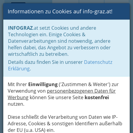
Toggle navi
Suche
Login
Menü
Informationen zu Cookies auf info-graz.at!
Home
Fotos
Nach Locations gruppiert
INFOGRAZ
.at setzt Cookies und andere
TaO! - Theater am Ortweinplatz
Technologien ein. Einige Cookies &
Datenverarbeitungen sind notwendig, andere
TAO - HERTZSCHLAG
helfen dabei, das Angebot zu verbessern oder
wirtschaftlich zu betreiben.
Details dazu finden Sie in unserer
Datenschutz
Previous
Next
Erklärung
.
Mit Ihrer
Einwilligung
('Zustimmen & Weiter') zur
Verwendung von
personenbezogenen Daten für
Werbung
können Sie unsere Seite
kostenfrei
nutzen.
Diese schließt die Verarbeitung von Daten wie IP-
Adresse, Cookies & sonstigen Identifiern außerhalb
der EU (u.a. USA) ein.