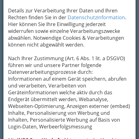
HERTZSCHLAG, Vor-Premiere am 4. Mai 2014 im TAO, Theater
Details zur Verarbeitung Ihrer Daten und Ihren
am Ortweinplatz - 001
Rechten finden Sie in der
Datenschutzinformation
.
Vergrößern
Hier können Sie Ihre Einwilligung jederzeit
widerrufen sowie einzelne Verarbeitungszwecke
abwählen. Notwendige Cookies & Verarbeitungen
HERTZSCHLAG
können nicht abgewählt werden.
Premiere am 5. Mai 2014
Nach Ihrer Zustimmung (Art. 6 Abs. 1 lit. a DSGVO)
TAO, Theater am Ortweinplatz
führen wir und unsere Partner folgende
Datenverarbeitungsprozesse durch:
Informationen auf einem Gerät speichern, abrufen
und verarbeiten, Verarbeiten von
Geräteinformationen welche aktiv durch das
Endgerät übermittelt werden, Webanalyse,
Webseiten-Optimierung, Anzeigen externer (embed)
Inhalte, Personalisierung von Werbung und
Inhalten, Personalisierte Werbung auf Basis von
Login-Daten, Werbeerfolgsmessung
Ein Projekt im Rahmen von
macht-schule-