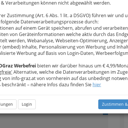
 & Verarbeitungen können nicht abgewählt werden.
g zahlreiche
n weiterhelfen
rer Zustimmung (Art. 6 Abs. 1 lit. a DSGVO) führen wir und 
 vor allem Tierärzte, aber auch Tierschutzvereine
 folgende Datenverarbeitungsprozesse durch:
hoden.
tionen auf einem Gerät speichern, abrufen und verarbeiten
iten von Geräteinformationen welche aktiv durch das Endg
telt werden, Webanalyse, Webseiten-Optimierung, Anzeige
Alle Bezirke
r (embed) Inhalte, Personalisierung von Werbung und Inhal
lisierte Werbung auf Basis von Login-Daten, Werbeerfolg
1
OGraz Werbefrei
bieten wir darüber hinaus um € 4,99/Mona
gfreie'
Alternative, welche die Datenverarbeitungen im Zuge
 von info-graz.at von vornherein auf das unbedingt notwen
n
beschränkt – nähere Infos dazu finden Sie
hier
llungen
Login
Zustimmen &
2