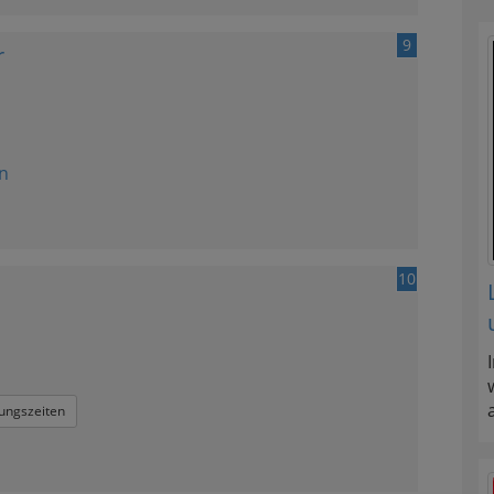
9
r
n
10
ungszeiten