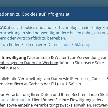
tionen zu Cookies auf info-graz.at!
B
F
G
B
GEN
LOGS
OTOS
ASTRONOMIE
RANCHEN
RAZ
.at setzt Cookies und andere Technologien ein. Einige C
heit
rarbeitungen sind notwendig, andere helfen dabei, das An
ern oder wirtschaftlich zu betreiben.
 dazu finden Sie in unserer
Datenschutz Erklärung
.
G
er
Einwilligung
('Zustimmen & Weiter') zur Verwendung von
tgerechte und gesunde Haltung. Sorgen Sie deshalb
enbezogenen Daten für Werbung
können Sie unsere Seite
 Impfpläne, mögliche Krankheiten und deren
rei
nutzen.
scheinlich ein
chließt die Verarbeitung von Daten wie IP-Adresse, Cookies 
 Haustiers.
n Identifiern außerhalb der EU (u.a. USA) ein.
 artgerechte
 zur Verarbeitung Ihrer Daten und Ihren Rechten finden Sie i
heitsvorsorge
hutzinformation
. Hier können Sie Ihre Einwilligung jederzeit
n man sich in
fen sowie einzelne Verarbeitungszwecke abwählen. Notwen