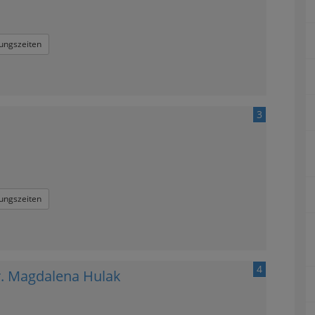
ungszeiten
3
ungszeiten
4
Dr. Magdalena Hulak