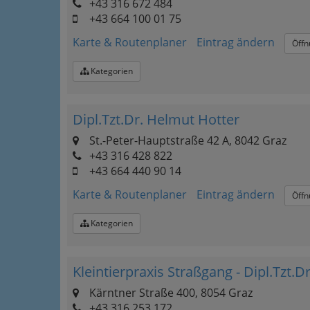
+43 316 672 484
+43 664 100 01 75
Karte & Routenplaner
Eintrag ändern
Öffn
Kategorien
Dipl.Tzt.Dr. Helmut Hotter
St.-Peter-Hauptstraße 42 A, 8042 Graz
+43 316 428 822
+43 664 440 90 14
Karte & Routenplaner
Eintrag ändern
Öffn
Kategorien
Kleintierpraxis Straßgang - Dipl.Tzt.
Kärntner Straße 400, 8054 Graz
+43 316 253 172