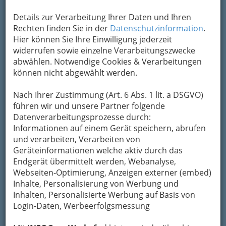
Details zur Verarbeitung Ihrer Daten und Ihren
Ein
Rechten finden Sie in der
Datenschutzinformation
.
Hier können Sie Ihre Einwilligung jederzeit
widerrufen sowie einzelne Verarbeitungszwecke
abwählen. Notwendige Cookies & Verarbeitungen
können nicht abgewählt werden.
Bioladen (auch: Naturkostladen) ist ein
Nach Ihrer Zustimmung (Art. 6 Abs. 1 lit. a DSGVO)
Lebensmittelladen, dessen zum Verkauf
führen wir und unsere Partner folgende
angebotenen Produkte aus
ökologischer
Datenverarbeitungsprozesse durch:
Landwirtschaft (Naturkost) und
Informationen auf einem Gerät speichern, abrufen
umweltfreundlicher Verarbeitung
stammen.
und verarbeiten, Verarbeiten von
Neben Lebensmitteln werden häufig auch
Geräteinformationen welche aktiv durch das
Körperpflege- und Reinigungsmittel, Bekleidung
Endgerät übermittelt werden, Webanalyse,
und
andere Produkte des täglichen Bedarfs
Webseiten-Optimierung, Anzeigen externer (embed)
angeboten – wesentliche Aspekte dabei sind
Inhalte, Personalisierung von Werbung und
eine möglichst geringe Schadstoffbelastung der
Inhalten, Personalisierte Werbung auf Basis von
angebotenen Waren sowie deren
Login-Daten, Werbeerfolgsmessung
umweltgerechte Herstellung.