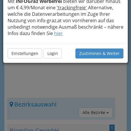
Mit
INFOGraz Werbefrei
bieten wir darüber hinaus
Die Lebensmittel stammen nahezu alle aus
um € 4,99/Monat eine
'trackingfreie'
Alternative,
ökologischer Landwirtschaft, konventionell
welche die Datenverarbeitungen im Zuge Ihrer
angebaute Lebensmittel werden fast nie in
Nutzung von info-graz.at von vornherein auf das
Bioläden verkauft; wenn doch, dann sind sie in
unbedingt notwendige Ausmaß beschränkt – nähere
der Regel gekennzeichnet.
Gentechnisch
Infos dazu finden Sie
hier
veränderte Lebensmittel sind in Bioläden
nicht zu finden
.
Einstellungen
Login
Zustimmen & Weiter
Bezirksauswahl
Alle Bezirke
1
Biomilan GesmbH