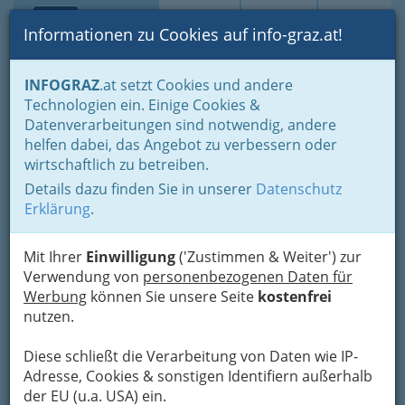
Toggle navi
Suche
Login
Menü
Informationen zu Cookies auf info-graz.at!
Home
Branchen
Einkaufen & Schenken - der Handel
INFOGRAZ
.at setzt Cookies und andere
Handel in Graz
Dinge des täglichen Lebens
Technologien ein. Einige Cookies &
Naturprodukte Graz und Umgebung
Datenverarbeitungen sind notwendig, andere
Biologische Produkte Graz und Umgebung
helfen dabei, das Angebot zu verbessern oder
wirtschaftlich zu betreiben.
Bio in Graz - Biologische
Details dazu finden Sie in unserer
Datenschutz
Produkte, am liebsten
Erklärung
.
steirisch
Mit Ihrer
Einwilligung
('Zustimmen & Weiter') zur
Verwendung von
personenbezogenen Daten für
Ökologische Landwirtschaft
Werbung
können Sie unsere Seite
kostenfrei
(Naturkost) und
nutzen.
umweltfreundliche Verarbeitung
Diese schließt die Verarbeitung von Daten wie IP-
Adresse, Cookies & sonstigen Identifiern außerhalb
der EU (u.a. USA) ein.