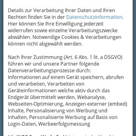
Details zur Verarbeitung Ihrer Daten und Ihren
Rechten finden Sie in der
Datenschutzinformation
.
Hier können Sie Ihre Einwilligung jederzeit
widerrufen sowie einzelne Verarbeitungszwecke
abwählen. Notwendige Cookies & Verarbeitungen
können nicht abgewählt werden.
Nach Ihrer Zustimmung (Art. 6 Abs. 1 lit. a DSGVO)
führen wir und unsere Partner folgende
Datenverarbeitungsprozesse durch:
Protestschild, 28. September 2011;
Informationen auf einem Gerät speichern, abrufen
„Niemand ist mehr Sklave, als der
und verarbeiten, Verarbeiten von
sich für frei hält, ohne es zu sein.“
Geräteinformationen welche aktiv durch das
Goethe
.
Endgerät übermittelt werden, Webanalyse,
Webseiten-Optimierung, Anzeigen externer (embed)
Ich nutze jede Gelegenheit, aufzuzeigen, dass
Inhalte, Personalisierung von Werbung und
es in unserer Demokratur nicht (mehr?)
Inhalten, Personalisierte Werbung auf Basis von
möglich ist, seine Bürgerrechte
Login-Daten, Werbeerfolgsmessung
durchzusetzen
. Ich habe eine
Sachverhaltsdarstellung bei der