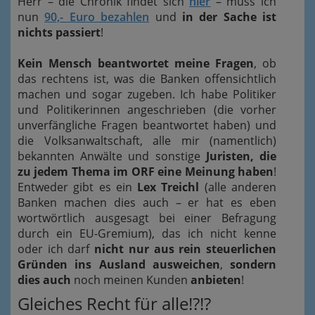
Herr – die Chronik findet sich
hier
– muss ich
nun
90,- Euro bezahlen
und
in der Sache ist
nichts passiert
!
Kein Mensch beantwortet meine Fragen
, ob
das rechtens ist, was die Banken offensichtlich
machen und sogar zugeben. Ich habe Politiker
und Politikerinnen angeschrieben (die vorher
unverfängliche Fragen beantwortet haben) und
die Volksanwaltschaft, alle mir (namentlich)
bekannten Anwälte und sonstige
Juristen, die
zu jedem Thema im ORF eine Meinung haben
!
Entweder gibt es ein
Lex Treichl
(alle anderen
Banken machen dies auch – er hat es eben
wortwörtlich ausgesagt bei einer Befragung
durch ein EU-Gremium), das ich nicht kenne
oder ich darf
nicht nur aus rein steuerlichen
Gründen ins Ausland ausweichen
,
sondern
dies auch
noch meinen Kunden
anbieten
!
Gleiches Recht für alle!?!?