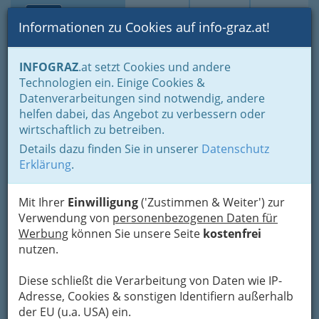
Toggle navi
Suche
Login
Menü
Informationen zu Cookies auf info-graz.at!
Home
Blogs
Die Autoren / Autorinnen
Heinz Rüdisser
INFOGRAZ
.at setzt Cookies und andere
Technologien ein. Einige Cookies &
Datenverarbeitungen sind notwendig, andere
In unserer Demokratur
helfen dabei, das Angebot zu verbessern oder
seine Bürgerrechte
wirtschaftlich zu betreiben.
durchsetzen? Schafft nicht
Details dazu finden Sie in unserer
Datenschutz
jeder!
Erklärung
.
...dass uns die österreichischen Banken
Mit Ihrer
Einwilligung
('Zustimmen & Weiter') zur
über
den Tisch ziehen
Verwendung von
und versuchen, uns die dabei
personenbezogenen Daten für
entstehende
Werbung
können Sie unsere Seite
Reibung als Nestwärme zu
kostenfrei
verkaufen
nutzen.
!
Diese schließt die Verarbeitung von Daten wie IP-
Adresse, Cookies & sonstigen Identifiern außerhalb
der EU (u.a. USA) ein.