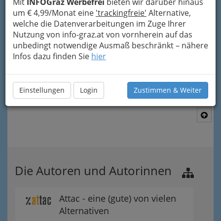
Mit
INFOGraz Werbefrei
bieten wir darüber hinaus
um € 4,99/Monat eine
'trackingfreie'
Alternative,
welche die Datenverarbeitungen im Zuge Ihrer
Nutzung von info-graz.at von vornherein auf das
unbedingt notwendige Ausmaß beschränkt – nähere
Infos dazu finden Sie
hier
Einstellungen
Login
Zustimmen & Weiter
Nav
Nac
Die Autoren und Autorinnen
Attac - eine (gute) von vielen
Alternativen