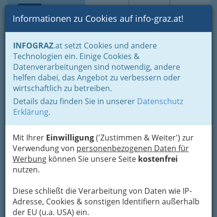
Toggle navi
Suche
Login
Menü
Informationen zu Cookies auf info-graz.at!
Home
Blogs
Die Autoren / Autorinnen
INFOGRAZ
.at setzt Cookies und andere
Franz Wolfmayr - Steirische Behindertenhilfe
Technologien ein. Einige Cookies &
Datenverarbeitungen sind notwendig, andere
Franz Wolfmayr - Steirische
helfen dabei, das Angebot zu verbessern oder
wirtschaftlich zu betreiben.
Behindertenhilfe
Details dazu finden Sie in unserer
Datenschutz
Erklärung
.
Franz Wolfmayr, Gastwirt, Soziologe,
Sonderschullehrer, Mitglied der
Mit Ihrer
Einwilligung
('Zustimmen & Weiter') zur
Geschäftsführung der Chance B Firmengruppe.
Verwendung von
personenbezogenen Daten für
Werbung
können Sie unsere Seite
kostenfrei
nutzen.
Diese schließt die Verarbeitung von Daten wie IP-
Adresse, Cookies & sonstigen Identifiern außerhalb
Chance
der EU (u.a. USA) ein.