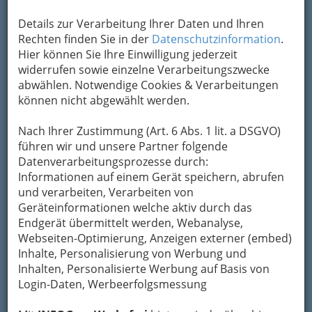
Details zur Verarbeitung Ihrer Daten und Ihren
Rechten finden Sie in der
Datenschutzinformation
.
Hier können Sie Ihre Einwilligung jederzeit
B bietet die soziale Dienstleistungen für mehr als
widerrufen sowie einzelne Verarbeitungszwecke
2.000
alte, kranke und behinderte Menschen
abwählen. Notwendige Cookies & Verarbeitungen
zum selbständigen Leben
an.
können nicht abgewählt werden.
Derartige Angebote wurden möglich durch
Nach Ihrer Zustimmung (Art. 6 Abs. 1 lit. a DSGVO)
gesetzliche Rahmenbedingungen, an denen er
führen wir und unsere Partner folgende
über
Interessenvertretungen
mitwirkt: seit
Datenverarbeitungsprozesse durch:
1999 als
Präsident des Dachverbands
Die
Informationen auf einem Gerät speichern, abrufen
Steirische Behindertenhilfe
in der Steiermark
und verarbeiten, Verarbeiten von
und seit 2008 auch auf Europäischer Ebene als
Geräteinformationen welche aktiv durch das
Präsident des Europäischen Dachverbands
Endgerät übermittelt werden, Webanalyse,
EASPD
– European Association of Service
Webseiten-Optimierung, Anzeigen externer (embed)
Providers for Persons with Disabilities.
Inhalte, Personalisierung von Werbung und
Inhalten, Personalisierte Werbung auf Basis von
Login-Daten, Werbeerfolgsmessung