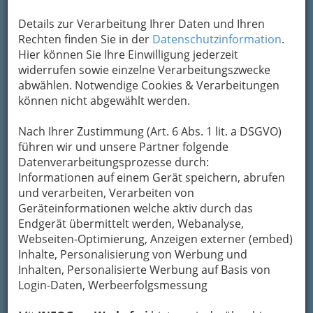
Details zur Verarbeitung Ihrer Daten und Ihren
Es wird
Rechten finden Sie in der
Datenschutzinformation
.
Hier können Sie Ihre Einwilligung jederzeit
widerrufen sowie einzelne Verarbeitungszwecke
abwählen. Notwendige Cookies & Verarbeitungen
können nicht abgewählt werden.
nonstop fotografiert, von oben, von vorn, von
hinten von der Seite… rund um die Uhr sind
Nach Ihrer Zustimmung (Art. 6 Abs. 1 lit. a DSGVO)
Kameras gegenwärtig und lichten unseren Alltag
führen wir und unsere Partner folgende
ab. Verschiedenen Handykameras,
Datenverarbeitungsprozesse durch:
Smartphones, iPhones, Ipads und anderem
Informationen auf einem Gerät speichern, abrufen
technologischen Spielzeug verdanken wir es,
und verarbeiten, Verarbeiten von
dass zu jederzeit geklickt werden kann. Kein
Geräteinformationen welche aktiv durch das
Hoppala, kein Freudensprung, kein Lächeln,
Endgerät übermittelt werden, Webanalyse,
keine Träne rollt ungeknipst die Wange hinunter
Webseiten-Optimierung, Anzeigen externer (embed)
– aufgrund der technischen Möglichkeiten wird
Inhalte, Personalisierung von Werbung und
jeder Augenblick in sensationeller Bildqualität
Inhalten, Personalisierte Werbung auf Basis von
festgehalten, digital hochgeladen, verschickt,
Login-Daten, Werbeerfolgsmessung
geteilt… Und gerade diese Vielzahl an Bildern
bzw. Fotoserien ermöglicht es, unter vielen