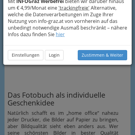
Mit
INFOGraz Werbefrei
bieten wir darüber hinaus
Aufnahmen und Schnappschüssen ein best of
um € 4,99/Monat eine
'trackingfreie'
Alternative,
auszuwählen, um davon dann ganz nostalgische
welche die Datenverarbeitungen im Zuge Ihrer
Fotos in Einzelausfertigung oder gleich ein
Nutzung von info-graz.at von vornherein auf das
ganzes
Fotobuch
anfertigen zu lassen.
unbedingt notwendige Ausmaß beschränkt – nähere
Infos dazu finden Sie
hier
Einstellungen
Login
Zustimmen & Weiter
Das Fotobuch als individuelle
Geschenkidee
Natürlich schafft es im „home office“ nahezu
jeder Drucker, die Bilder auf Papier zu bringen,
aber Bildqualität sieht eben anders aus. Wer
seine schönsten Bilder in bester Qualität