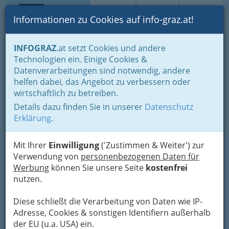
Toggle navi
Suche
Login
Menü
Informationen zu Cookies auf info-graz.at!
Home
Blogs
INFOGRAZ
.at setzt Cookies und andere
Technologien ein. Einige Cookies &
Datenverarbeitungen sind notwendig, andere
Digitale Bilder bieten viele
helfen dabei, das Angebot zu verbessern oder
Möglichkeiten
wirtschaftlich zu betreiben.
Details dazu finden Sie in unserer
Datenschutz
Vom
Fotobuch
bis zur Tasse mit dem Bild des
Erklärung
.
Enkelkindes, von der
Fototapete
bis zum
Bierkrug, mit etwas Fantasie Freude schenken.
Mit Ihrer
Einwilligung
('Zustimmen & Weiter') zur
Verwendung von
personenbezogenen Daten für
Fotos auf Papier – noch
Werbung
können Sie unsere Seite
kostenfrei
zeitgemäß?
nutzen.
Diese schließt die Verarbeitung von Daten wie IP-
Adresse, Cookies & sonstigen Identifiern außerhalb
der EU (u.a. USA) ein.