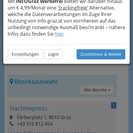
Mit
INFOGraz Werbefrei
bieten wir darüber hinaus
Funktion des reinen Plattenauflegers und
um € 4,99/Monat eine
'trackingfreie'
Alternative,
Moderators zu emanzipieren und begannen nun
welche die Datenverarbeitungen im Zuge Ihrer
auch selbst neue Musik zu schaffen.
Nutzung von info-graz.at von vornherein auf das
unbedingt notwendige Ausmaß beschränkt – nähere
Infos dazu finden Sie
hier
Einstellungen
Login
Zustimmen & Weiter
Bezirksauswahl
Alle Bezirke
1
Nachtexpress
Färberplatz 1, 8010 Graz
+43 316 812 454