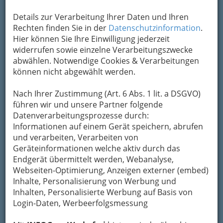
Details zur Verarbeitung Ihrer Daten und Ihren
Rechten finden Sie in der
Datenschutzinformation
.
Hier können Sie Ihre Einwilligung jederzeit
widerrufen sowie einzelne Verarbeitungszwecke
abwählen. Notwendige Cookies & Verarbeitungen
können nicht abgewählt werden.
Workout auf der Tanzfläche - die Post geht ab im Dom
im Berg: Disco Graz!
Nach Ihrer Zustimmung (Art. 6 Abs. 1 lit. a DSGVO)
Wer am Montagmorgen in Schule, Uni oder
führen wir und unsere Partner folgende
Arbeit über den neuesten Klatsch und Tratsch
Datenverarbeitungsprozesse durch:
mitreden will, muss am Freitag- oder
Informationen auf einem Gerät speichern, abrufen
Samstagabend in der
Disco Graz
dabei gewesen
und verarbeiten, Verarbeiten von
sein.
Geräteinformationen welche aktiv durch das
Endgerät übermittelt werden, Webanalyse,
Schon in den 1930er Jahren entstanden in den
Webseiten-Optimierung, Anzeigen externer (embed)
USA
Bars
, in denen regelmäßig ganze Abende
Inhalte, Personalisierung von Werbung und
zur
Musik aus der Jukebox
, später im besetzten
Inhalten, Personalisierte Werbung auf Basis von
Paris des Zweiten Weltkriegs zu Jazz-
Login-Daten, Werbeerfolgsmessung
Schallplatten, durchgetanzt wurden. Mitte der
1960er begannen die ersten
DJs
, sich von der