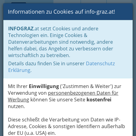
Toggle navi
Suche
Login
Menü
Informationen zu Cookies auf info-graz.at!
Home
Branchen
Tourismus & Freizeitwirtschaft
INFOGRAZ
.at setzt Cookies und andere
Gastronomie
Diskotheken und Clubs
Technologien ein. Einige Cookies &
Datenverarbeitungen sind notwendig, andere
Nav
Grazer Diskotheken und
helfen dabei, das Angebot zu verbessern oder
Meh
wirtschaftlich zu betreiben.
Clubs mit heißer Musik auf
Details dazu finden Sie in unserer
Datenschutz
vielen Floors
Erklärung
.
Zahlreiche Clubs und Discos
Mit Ihrer
Einwilligung
('Zustimmen & Weiter') zur
locken am Wochenende
Verwendung von
personenbezogenen Daten für
Werbung
können Sie unsere Seite
kostenfrei
nutzen.
Diese schließt die Verarbeitung von Daten wie IP-
Adresse, Cookies & sonstigen Identifiern außerhalb
der EU (u.a. USA) ein.