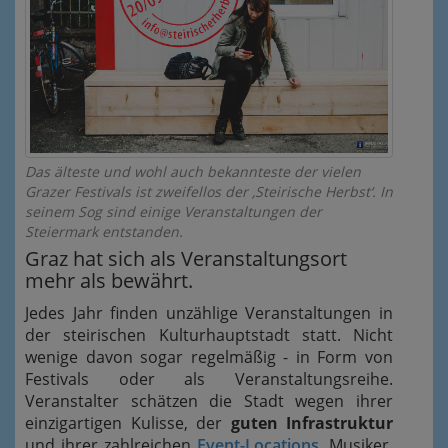
Das älteste und wohl auch bekannteste der vielen
Grazer Festivals ist zweifellos der ‚Steirische Herbst‘. In
seinem Sog sind einige Veranstaltungen der
Steiermark entstanden.
Graz hat sich als Veranstaltungsort
mehr als bewährt.
Jedes Jahr finden unzählige Veranstaltungen in
der steirischen Kulturhauptstadt statt. Nicht
wenige davon sogar regelmäßig - in Form von
Festivals oder als Veranstaltungsreihe.
Veranstalter schätzen die Stadt wegen ihrer
einzigartigen Kulisse, der
guten Infrastruktur
und ihrer zahlreichen
Event-Locations
. Musiker,