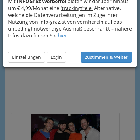
Mit
INFOGraz Werbefrei
bieten wir darüber hinaus
bewahren Erinnerungen für lange Zeit,
um € 4,99/Monat eine
'trackingfreie'
Alternative,
Fotografien vermitteln Stimmung über den
welche die Datenverarbeitungen im Zuge Ihrer
Bildschirm hinweg. Drei gute Gründe, einen Blick
Nutzung von info-graz.at von vornherein auf das
auf die Bildreportagen der vergangenen
Grazer
unbedingt notwendige Ausmaß beschränkt – nähere
Festivals und Veranstaltungs-Reihen
zu
Infos dazu finden Sie
hier
werfen. Entweder jetzt gleich, oder nachdem Sie
zu Ende gelesen haben. Mit einem Klick auf den
Infoknopf
rechts oben geht es weiter im Text.
Einstellungen
Login
Zustimmen & Weiter