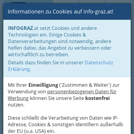
Toggle navi
Suche
Login
Menü
Informationen zu Cookies auf info-graz.at!
Home
Fotos
Festivals und Veranstaltungsreihen
INFOGRAZ
.at setzt Cookies und andere
Technologien ein. Einige Cookies &
Nav
Datenverarbeitungen sind notwendig, andere
Fotos von Grazer Festivals
Meh
helfen dabei, das Angebot zu verbessern oder
und Veranstaltungsreihen in
wirtschaftlich zu betreiben.
Graz Umgebung, der
Details dazu finden Sie in unserer
Datenschutz
Steiermark
Erklärung
.
Sollten Sie hier zu keinem Ergebnis kommen:
Mit Ihrer
Einwilligung
('Zustimmen & Weiter') zur
Suchen Sie
Verwendung von
in allen Bereichen der Foto-Alben
personenbezogenen Daten für
nach Bildern
Werbung
können Sie unsere Seite
auf INFOGRAZ.at mit Google™-
kostenfrei
Technik nach Bildern, Locations, Festivals,….
nutzen.
Graz war einmal offizielle
Diese schließt die Verarbeitung von Daten wie IP-
Kulturhauptstadt Europas, war
Adresse, Cookies & sonstigen Identifiern außerhalb
und ist immer ‚Kulturhauptstadt
der EU (u.a. USA) ein.