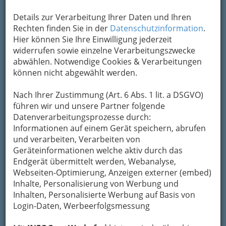
der Herzen‘!
Details zur Verarbeitung Ihrer Daten und Ihren
Rechten finden Sie in der
Datenschutzinformation
.
Hier können Sie Ihre Einwilligung jederzeit
widerrufen sowie einzelne Verarbeitungszwecke
abwählen. Notwendige Cookies & Verarbeitungen
können nicht abgewählt werden.
Nach Ihrer Zustimmung (Art. 6 Abs. 1 lit. a DSGVO)
führen wir und unsere Partner folgende
Datenverarbeitungsprozesse durch:
Informationen auf einem Gerät speichern, abrufen
und verarbeiten, Verarbeiten von
Geräteinformationen welche aktiv durch das
Hier lohnt sich ein
Klick auf das Foto
. LA STRADA
Endgerät übermittelt werden, Webanalyse,
verzaubert Graz nicht nur auf den Straßen.
Webseiten-Optimierung, Anzeigen externer (embed)
Jedes Mal etwas Neues: Bei uns finden
Inhalte, Personalisierung von Werbung und
Sie regelmäßig aktuelle Bilder der
Inhalten, Personalisierte Werbung auf Basis von
aktuellen Events in Graz.
Login-Daten, Werbeerfolgsmessung
Fotos senden blitzschnell Botschaften, Bilder