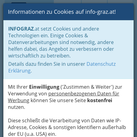
Toggle navi
Suche
Login
Menü
Informationen zu Cookies auf info-graz.at!
Home
Gastronomie
INFOGRAZ
.at setzt Cookies und andere
Gastronomie: Toprestaurants & Gasthäuser
Technologien ein. Einige Cookies &
Gaststätten - Gasthäuser - Gasthöfe
Datenverarbeitungen sind notwendig, andere
helfen dabei, das Angebot zu verbessern oder
Gasthäuser, Gasthöfe,
wirtschaftlich zu betreiben.
Gaststätten in Graz -
Details dazu finden Sie in unserer
Datenschutz
Erklärung
.
steirische Gastfreundschaft,
Gemütlichkeit
Mit Ihrer
Einwilligung
('Zustimmen & Weiter') zur
Verwendung von
personenbezogenen Daten für
Essen im Gasthaus ist in Graz und Graz-
Werbung
können Sie unsere Seite
kostenfrei
Umgebung nicht teuer. Viele Gaststätten bieten
nutzen.
zu günstigen Preisen täglich wechselnde
Spezialitäten an.
Diese schließt die Verarbeitung von Daten wie IP-
Preiswertes Essen statt im
Adresse, Cookies & sonstigen Identifiern außerhalb
Schnellimbiss: Gasthäuser sind
der EU (u.a. USA) ein.