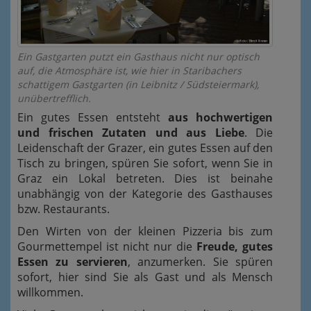
Ein Gastgarten putzt ein Gasthaus nicht nur optisch
auf, die Atmosphäre ist, wie hier in Staribachers
schattigem Gastgarten (in Leibnitz / Südsteiermark),
unübertrefflich.
Ein gutes Essen entsteht
aus hochwertigen
und frischen Zutaten und aus Liebe
. Die
Leidenschaft der Grazer, ein gutes Essen auf den
Tisch zu bringen, spüren Sie sofort, wenn Sie in
Graz ein Lokal betreten. Dies ist beinahe
unabhängig von der Kategorie des Gasthauses
bzw. Restaurants.
Den Wirten von der kleinen Pizzeria bis zum
Gourmettempel ist nicht nur die
Freude, gutes
Essen zu servieren
, anzumerken. Sie spüren
sofort, hier sind Sie als Gast und als Mensch
willkommen.