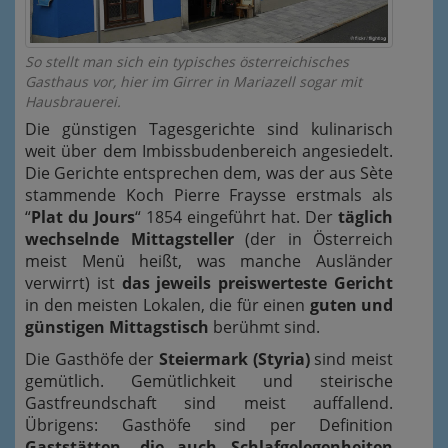
So stellt man sich ein typisches österreichisches
Gasthaus vor, hier im Girrer in Mariazell sogar mit
Hausbrauerei.
Die günstigen Tagesgerichte sind kulinarisch
weit über dem Imbissbudenbereich angesiedelt.
Die Gerichte entsprechen dem, was der aus Sète
stammende Koch Pierre Fraysse erstmals als
“
Plat du Jours
“ 1854 eingeführt hat. Der
täglich
wechselnde Mittagsteller
(der in Österreich
meist Menü heißt, was manche Ausländer
verwirrt) ist
das jeweils preiswerteste Gericht
in den meisten Lokalen, die für einen
guten und
günstigen Mittagstisch
berühmt sind.
Die Gasthöfe der
Steiermark (Styria)
sind meist
gemütlich. Gemütlichkeit und steirische
Gastfreundschaft sind meist auffallend.
Übrigens: Gasthöfe sind per Definition
Gaststätten, die auch Schlafgelegenheiten