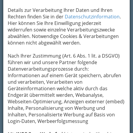
immer eine Empfehlung wert
Details zur Verarbeitung Ihrer Daten und Ihren
Rechten finden Sie in der
Datenschutzinformation
.
Hier können Sie Ihre Einwilligung jederzeit
widerrufen sowie einzelne Verarbeitungszwecke
abwählen. Notwendige Cookies & Verarbeitungen
können nicht abgewählt werden.
Nach Ihrer Zustimmung (Art. 6 Abs. 1 lit. a DSGVO)
führen wir und unsere Partner folgende
Datenverarbeitungsprozesse durch:
Informationen auf einem Gerät speichern, abrufen
Einen besonderen Reiz entfalten Gasthäuser und
und verarbeiten, Verarbeiten von
Gasthöfe, wenn man im Freien sitzen kann – sei es ein
Geräteinformationen welche aktiv durch das
Gastgarten oder Schanigarten, wie man im östlichen
und südlichen Österreich sagt.
Endgerät übermittelt werden, Webanalyse,
Webseiten-Optimierung, Anzeigen externer (embed)
Wer in Graz sein Mittagessen nicht zu Hause
Inhalte, Personalisierung von Werbung und
oder in seiner Ferienwohnung selber kochen
Inhalten, Personalisierte Werbung auf Basis von
möchte, muss weder an einer Würstl-Bude
Login-Daten, Werbeerfolgsmessung
essen noch mit einem der zahlreichen
Imbissbetriebe vorlieb nehmen. Viele Gasthöfe