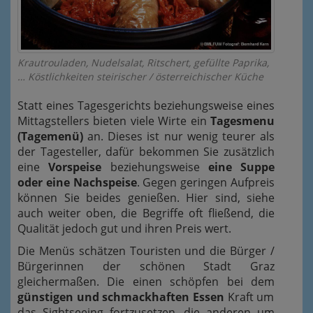
Krautrouladen, Nudelsalat, Ritschert, gefüllte Paprika,
… Köstlichkeiten steirischer / österreichischer Küche
Statt eines Tagesgerichts beziehungsweise eines
Mittagstellers bieten viele Wirte ein
Tagesmenu
(Tagemenü)
an. Dieses ist nur wenig teurer als
der Tagesteller, dafür bekommen Sie zusätzlich
eine
Vorspeise
beziehungsweise
eine Suppe
oder eine Nachspeise
. Gegen geringen Aufpreis
können Sie beides genießen. Hier sind, siehe
auch weiter oben, die Begriffe oft fließend, die
Qualität jedoch gut und ihren Preis wert.
Die Menüs schätzen Touristen und die Bürger /
Bürgerinnen der schönen Stadt Graz
gleichermaßen. Die einen schöpfen bei dem
günstigen und schmackhaften Essen
Kraft um
das Sightseeing fortzusetzen, die anderen um