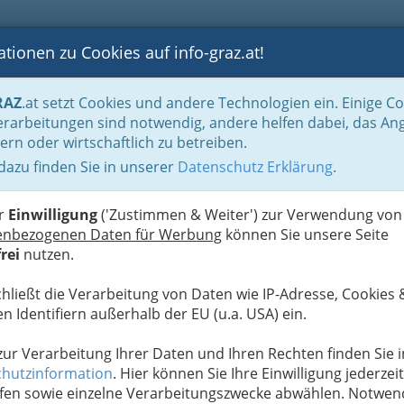
tionen zu Cookies auf info-graz.at!
B
F
G
B
GEN
LOGS
OTOS
ASTRONOMIE
RANCHEN
RAZ
.at setzt Cookies und andere Technologien ein. Einige C
rarbeitungen sind notwendig, andere helfen dabei, das An
ern oder wirtschaftlich zu betreiben.
Mehr 
 dazu finden Sie in unserer
Datenschutz Erklärung
.
W
hönste Eventlocation,
ltungen in Graz
er
Einwilligung
('Zustimmen & Weiter') zur Verwendung von
enbezogenen Daten für Werbung
können Sie unsere Seite
rei
nutzen.
 Zweck – die Grazer
dt – die historische
chließt die Verarbeitung von Daten wie IP-Adresse, Cookies 
O-Weltkulturerbes.
n Identifiern außerhalb der EU (u.a. USA) ein.
und Mausoleum,
ghaus, Joanneum und
 zur Verarbeitung Ihrer Daten und Ihren Rechten finden Sie i
hutzinformation
. Hier können Sie Ihre Einwilligung jederzeit
fen sowie einzelne Verarbeitungszwecke abwählen. Notwen