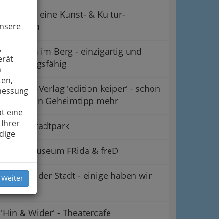
CuntRa – eine Kunst- & Kultur-
Plattform
unsere
,
Der Dom im Berg - einzigartig und
erät
wandlungsfähig
n
ten,
Literatur-Verlag 'edition keiper' - schon
smessung
lange kein Geheimtipp mehr
t eine
 Ihrer
Forum Stadtpark
dige
Kindermuseum FRida & freD
Galerien der Stadt - einige haben wir
 Weiter
'einzeln'
'Hin & Wider' - Theatercafe