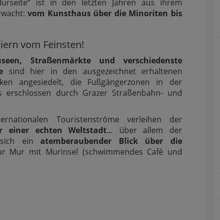
rseite“ ist in den letzten Jahren aus ihrem
rwacht:
vom Kunsthaus über die Minoriten bis
eiern vom Feinsten!
seen, Straßenmärkte und verschiedenste
e
sind hier in den ausgezeichnet erhaltenen
rken angesiedelt, die Fußgängerzonen in der
ns erschlossen durch Grazer Straßenbahn- und
ternationalen Touristenströme verleihen der
ir einer echten Weltstadt
… über allem der
sich ein
atemberaubender Blick über die
r Mur mit Murinsel (schwimmendes Café und
!