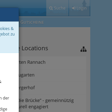
Suche
Login
M
G
EIN IG
UTSCHEINE
ookies &
gebot zu
Information
ichtige Locations
Alpengarten Rannach
Grazer Augarten
&
Babenbergerhof
n der
Verein „Die Brücke“ - gemeinnützig
und kulturell engagiert
dige