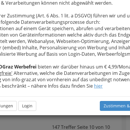
 & Verarbeitungen können nicht abgewählt werden.
rer Zustimmung (Art. 6 Abs. 1 lit. a DSGVO) führen wir und 
 folgende Datenverarbeitungsprozesse durch:
tionen auf einem Gerät speichern, abrufen und verarbeiten
iten von Geräteinformationen welche aktiv durch das Endg
telt werden, Webanalyse, Webseiten-Optimierung, Anzeige
r (embed) Inhalte, Personalisierung von Werbung und Inhal
lisierte Werbung auf Basis von Login-Daten, Werbeerfolg
OGraz Werbefrei
bieten wir darüber hinaus um € 4,99/Mona
gfreie'
Alternative, welche die Datenverarbeitungen im Zuge
 von info-graz.at von vornherein auf das unbedingt notwen
beschränkt – nähere Infos dazu finden Sie
hier
zzAlben Advent 2009
rty
on
06.12.2009
llungen
Login
Zustimmen &
147 Treffer
Seite
10
von
10