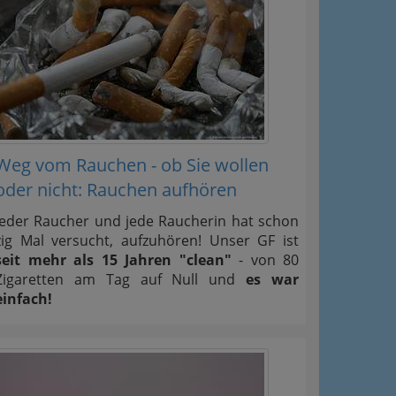
Weg vom Rauchen - ob Sie wollen
oder nicht: Rauchen aufhören
Jeder Raucher und jede Raucherin hat schon
zig Mal versucht, aufzuhören! Unser GF ist
seit mehr als 15 Jahren "clean"
- von 80
Zigaretten am Tag auf Null und
es war
einfach!