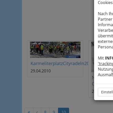
Cookies
Nach Ih
Partner
Informa
Verarbe
übermit
externe
Persona
Mit
INF
KarmeliterplatzCityradeln20100428
'trackin
Nutzung
29.04.2010
Ausmaß 
Next Libe
Osterakti
27.03.2010
Einste
8
9
10