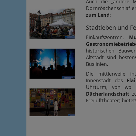
Auch die „andere Mu
Dornröschenschlaf e
zum Lend
:
Stadtleben und F
Einkaufszentren,
Mu
Gastronomiebetrieb
historischen Bauwe
Altstadt sind beste
Buslinien.
Die mittlerweile in
Innenstadt das
Fla
Uhrturm, von wo 
Dächerlandschaft
zu
Freilufttheater) bietet