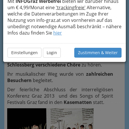
Mit
INFOGraz Werbefrei
bieten wir darüber hinaus
von Fundamentalisten auf
allen
Seiten – die
um € 4,99/Monat eine
'trackingfreie'
Alternative,
Mehrheit der Gläubigen ist überall auf der Suche
welche die Datenverarbeitungen im Zuge Ihrer
nach dem Guten
Nutzung von info-graz.at von vornherein auf das
unbedingt notwendige Ausmaß beschränkt – nähere
Communitys spirit – Klingender
Infos dazu finden Sie
hier
Schlossberg
Zum
Ausklang des “Songs of Spirit”-
Festivals
und der
interreligiösen Konferenz
, gab es an
Einstellungen
Login
Zustimmen & Weiter
verschiedenen Plätzen auf dem
Grazer
Schlossberg verschiedene Chöre
zu hören.
Ihr musikalischer Weg wurde von
zahlreichen
Besuchern
begleitet.
Der feierliche Abschluss der interreligiösen
Konferenz Graz 2013 und des Songs of Spirit
Festivals Graz fand in den
Kasematten
statt.