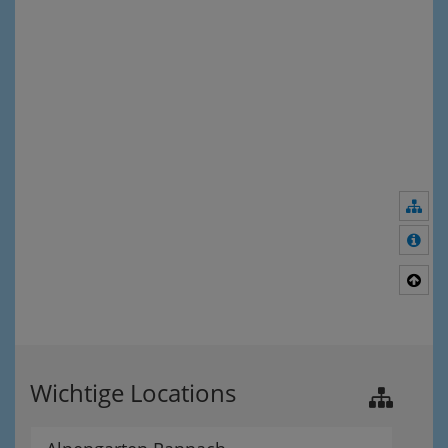
Nav
Meh
Nac
Wichtige Locations