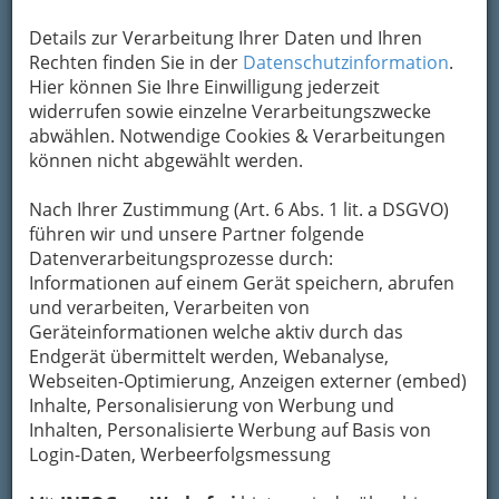
Details zur Verarbeitung Ihrer Daten und Ihren
Sounding Schlossberg Communitys spirit – Klingender
Rechten finden Sie in der
Datenschutzinformation
.
Schlossberg am 20. Juli 2013 - 001
Hier können Sie Ihre Einwilligung jederzeit
widerrufen sowie einzelne Verarbeitungszwecke
Vergrößern
abwählen. Notwendige Cookies & Verarbeitungen
können nicht abgewählt werden.
Sounding Schlossberg am 20. Juli
Nach Ihrer Zustimmung (Art. 6 Abs. 1 lit. a DSGVO)
2013
führen wir und unsere Partner folgende
Datenverarbeitungsprozesse durch:
Informationen auf einem Gerät speichern, abrufen
und verarbeiten, Verarbeiten von
Geräteinformationen welche aktiv durch das
Endgerät übermittelt werden, Webanalyse,
Webseiten-Optimierung, Anzeigen externer (embed)
Inhalte, Personalisierung von Werbung und
Inhalten, Personalisierte Werbung auf Basis von
Login-Daten, Werbeerfolgsmessung
Lassen wir uns doch nicht instrumentalisieren