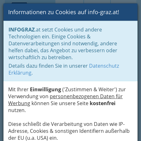
Toggle navi
Suche
Login
Menü
Informationen zu Cookies auf info-graz.at!
Home
Fotos
Nach Locations gruppiert
INFOGRAZ
.at setzt Cookies und andere
Spielstätten - Orpheum, Dom im Berg und Kasematten
Technologien ein. Einige Cookies &
Datenverarbeitungen sind notwendig, andere
Sounding Schlossberg -
helfen dabei, das Angebot zu verbessern oder
wirtschaftlich zu betreiben.
Communitys spirit
Details dazu finden Sie in unserer
Datenschutz
Erklärung
.
Previous
Next
Mit Ihrer
Einwilligung
('Zustimmen & Weiter') zur
Verwendung von
personenbezogenen Daten für
Werbung
können Sie unsere Seite
kostenfrei
nutzen.
Diese schließt die Verarbeitung von Daten wie IP-
Adresse, Cookies & sonstigen Identifiern außerhalb
der EU (u.a. USA) ein.